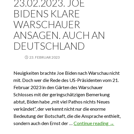
23.02.2023. JOE
BIDENS KLARE
WARSCHAUER
ANSAGEN. AUCH AN
DEUTSCHLAND
23. FEBRUAR 2023
Neuigkeiten brachte Joe Biden nach Warschau nicht
mit. Doch wer die Rede des US-Präsidenten vom 21.
Februar 2023 in den Gärten des Warschauer
Schlosses mit der geringschätzigen Bemerkung
abtut, Biden habe „mit viel Pathos nichts Neues
verkündet“, der verkennt nicht nur die enorme
Bedeutung der Botschaft, die die Ansprache enthielt,
sondern auch den Ernst der …
Continue reading
23.02.2023.
→
Joe Bidens