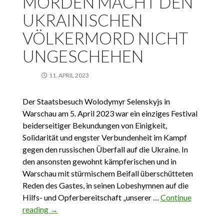
MORDEN MACHT DEN
UKRAINISCHEN
VÖLKERMORD NICHT
UNGESCHEHEN
11. APRIL 2023
Der Staatsbesuch Wolodymyr Selenskyjs in
Warschau am 5. April 2023 war ein einziges Festival
beiderseitiger Bekundungen von Einigkeit,
Solidarität und engster Verbundenheit im Kampf
gegen den russischen Überfall auf die Ukraine. In
den ansonsten gewohnt kämpferischen und in
Warschau mit stürmischem Beifall überschütteten
Reden des Gastes, in seinen Lobeshymnen auf die
Hilfs- und Opferbereitschaft „unserer …
Continue
reading
11.04.2023. Putins Morden macht den
→
ukrainischen Völkermord nicht ungeschehen