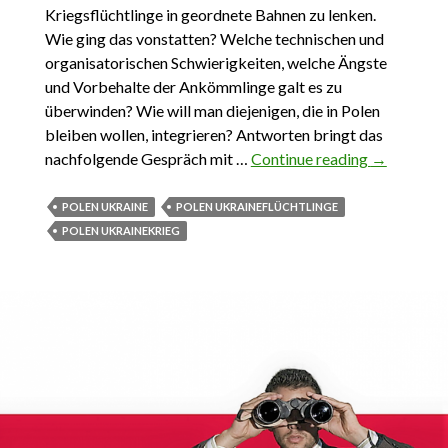
Kriegsflüchtlinge in geordnete Bahnen zu lenken.
Wie ging das vonstatten? Welche technischen und
organisatorischen Schwierigkeiten, welche Ängste
und Vorbehalte der Ankömmlinge galt es zu
überwinden? Wie will man diejenigen, die in Polen
bleiben wollen, integrieren? Antworten bringt das
nachfolgende Gespräch mit …
Continue reading
Zwei
→
Millionen
Flüchtlinge
POLEN UKRAINE
POLEN UKRAINEFLÜCHTLINGE
Polen, was
POLEN UKRAINEKRIEG
nun?