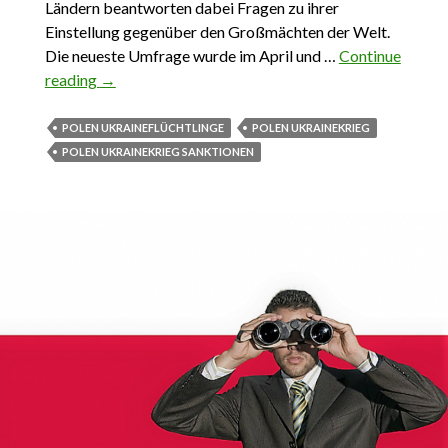
Ländern beantworten dabei Fragen zu ihrer
Einstellung gegenüber den Großmächten der Welt.
Die neueste Umfrage wurde im April und …
Continue
reading
12.06.2022. Der Ukraine-Krieg und die polnische
→
Seele
POLEN UKRAINEFLÜCHTLINGE
POLEN UKRAINEKRIEG
POLEN UKRAINEKRIEG SANKTIONEN