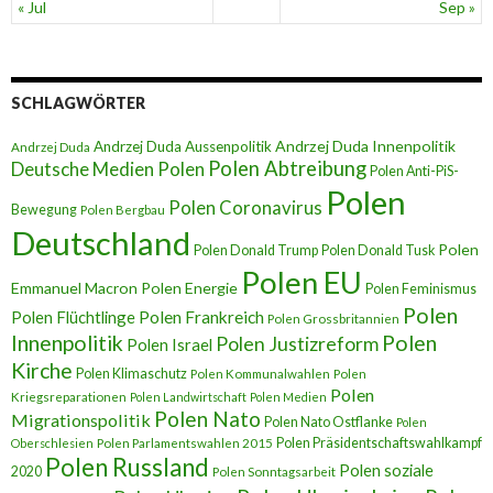
« Jul
Sep »
SCHLAGWÖRTER
Andrzej Duda Innenpolitik
Andrzej Duda Aussenpolitik
Andrzej Duda
Polen Abtreibung
Deutsche Medien Polen
Polen Anti-PiS-
Polen
Polen Coronavirus
Bewegung
Polen Bergbau
Deutschland
Polen
Polen Donald Trump
Polen Donald Tusk
Polen EU
Emmanuel Macron
Polen Energie
Polen Feminismus
Polen
Polen Flüchtlinge
Polen Frankreich
Polen Grossbritannien
Innenpolitik
Polen
Polen Justizreform
Polen Israel
Kirche
Polen Klimaschutz
Polen Kommunalwahlen
Polen
Polen
Kriegsreparationen
Polen Landwirtschaft
Polen Medien
Polen Nato
Migrationspolitik
Polen Nato Ostflanke
Polen
Polen Präsidentschaftswahlkampf
Oberschlesien
Polen Parlamentswahlen 2015
Polen Russland
Polen soziale
2020
Polen Sonntagsarbeit