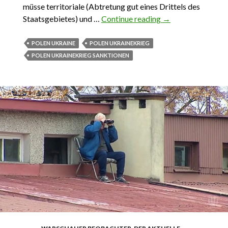
müsse territoriale (Abtretung gut eines Drittels des
Staatsgebietes) und …
Continue reading
31.05.2022.
→
Ukraine und die
neuen polnischen
POLEN UKRAINE
POLEN UKRAINEKRIEG
Realisten
POLEN UKRAINEKRIEG SANKTIONEN