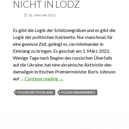
NICHT IN LODZ
18. JANUAR 2023
Es gibt die Logik der Schützengräben und es gibt die
Logik der politischen Kabinette. Nur manchmal, für
eine gewisse Zeit, gelingt es, sie miteinander in
Einklang zu bringen. Es geschah am 1. März 2022.
Wenige Tage nach Beginn des russischen Überfalls
auf die Ukraine, hat eine ukrainische Aktivistin den
damaligen britischen Premierminister Boris Johnson
auf …
Continue reading
18.01.2023. Leo bleibt nicht in Lodz
→
POLEN DEUTSCHLAND
POLEN UKRAINEKRIEG