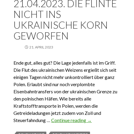
21.04.2023. DIE FLINTE
NICHT INS
UKRAINISCHE KORN
GEWORFEN
21. APRIL 2023
Ende gut, alles gut? Die Lage jedenfalls ist im Griff.
Die Flut des ukrainischen Weizens ergießt sich seit
einigen Tagen nicht mehr unkontrolliert über ganz
Polen. Erlaubt sind nur noch verplombte
Eisenbahntransfers von der ukrainischen Grenze zu
den polnischen Häfen. Wie bereits alle
Kraftstofftransporte in Polen, werden die
Getreideladungen jetzt zudem von Zoll und
Steuerfahndung …
Continue reading
21.04.2023. Die Flinte
→
nicht ins ukrainische