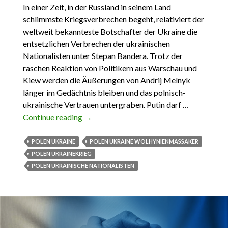
In einer Zeit, in der Russland in seinem Land
schlimmste Kriegsverbrechen begeht, relativiert der
weltweit bekannteste Botschafter der Ukraine die
entsetzlichen Verbrechen der ukrainischen
Nationalisten unter Stepan Bandera. Trotz der
raschen Reaktion von Politikern aus Warschau und
Kiew werden die Äußerungen von Andrij Melnyk
länger im Gedächtnis bleiben und das polnisch-
ukrainische Vertrauen untergraben. Putin darf …
Continue reading
3.07.2022. Botschafter Melnyk ist zu
→
weit gegangen
POLEN UKRAINE
POLEN UKRAINE WOLHYNIENMASSAKER
POLEN UKRAINEKRIEG
POLEN UKRAINISCHE NATIONALISTEN