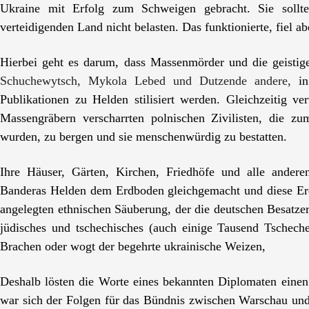
Ukraine mit Erfolg zum Schweigen gebracht. Sie sollt
verteidigenden Land nicht belasten. Das funktionierte, fiel abe
Hierbei geht es darum, dass Massenm
ö
rder und die geisti
Schuchewytsch, Mykola Lebed und Dutzende andere,
i
Publikationen zu Helden stilisiert werden. Gleichzeitig ve
Massengr
ä
bern verscharrten polnischen Zivilisten, die z
wurden, zu bergen und sie menschenw
ü
rdig zu bestatten.
Ihre H
ä
user, G
ä
rten, Kirchen, Friedh
ö
fe und alle andere
Banderas Helden dem Erdboden gleichgemacht und diese Er
angelegten ethnischen S
ä
uberung, der die deutschen Besatzer
j
ü
disches und tschechisches (auch einige Tausend Tschec
Brachen oder wogt der begehrte ukrainische Weizen,
Deshalb lösten die Worte eines bekannten Diplomaten eine
war sich der Folgen für das Bündnis zwischen Warschau un