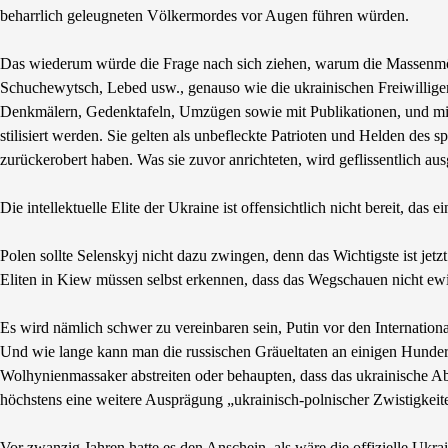
beharrlich geleugneten Völkermordes vor Augen führen würden.
Das wiederum würde die Frage nach sich ziehen, warum die Massenmörd
Schuchewytsch, Lebed usw., genauso wie die ukrainischen Freiwilligen
Denkmälern, Gedenktafeln, Umzügen sowie mit Publikationen, und mit 
stilisiert werden. Sie gelten als unbefleckte Patrioten und Helden de
zurückerobert haben. Was sie zuvor anrichteten, wird geflissentlich aus
Die intellektuelle Elite der Ukraine ist offensichtlich nicht bereit, d
Polen sollte Selenskyj nicht dazu zwingen, denn das Wichtigste ist jetz
Eliten in Kiew müssen selbst erkennen, dass das Wegschauen nicht ew
Es wird nämlich schwer zu vereinbaren sein, Putin vor den Internation
Und wie lange kann man die russischen Gräueltaten an einigen Hundert
Wolhynienmassaker abstreiten oder behaupten, dass das ukrainische A
höchstens eine weitere Ausprägung „ukrainisch-polnischer Zwistigkeit
Vor zwanzig Jahren hatte es den Anschein, als wäre die offizielle Ukr