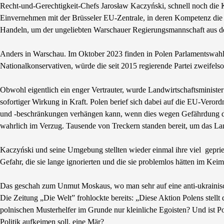
Recht-und-Gerechtigkeit-Chefs Jarosław Kaczyński, schnell noch die K
Einvernehmen mit der Brüsseler EU-Zentrale, in deren Kompetenz die 
Handeln, um der ungeliebten Warschauer Regierungsmannschaft aus der
Anders in Warschau. Im Oktober 2023 finden in Polen Parlamentswahlen
Nationalkonservativen, würde die seit 2015 regierende Partei zweifels
Obwohl eigentlich ein enger Vertrauter, wurde Landwirtschaftsminister
sofortiger Wirkung in Kraft. Polen berief sich dabei auf die EU-Veror
und -beschränkungen verhängen kann, wenn dies wegen Gefährdung der
wahrlich im Verzug. Tausende von Treckern standen bereit, um das L
Kaczyński und seine Umgebung stellten wieder einmal ihre viel gepri
Gefahr, die sie lange ignorierten und die sie problemlos hätten im Kei
Das geschah zum Unmut Moskaus, wo man sehr auf eine anti-ukrainisc
Die Zeitung „Die Welt” frohlockte bereits: „Diese Aktion Polens stellt 
polnischen Musterhelfer im Grunde nur kleinliche Egoisten? Und ist P
Politik aufkeimen soll, eine Mär?