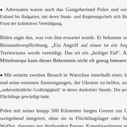
Adressaten waren auch das Gastgeberland Polen und wei
●
Estland bis Bulgarien, mit deren Staats- und Regierungschefs sich Bi
Front der kollektiven Verteidigung.
Biden sagte das, was von ihm erwartet wurde. Er bekannte s
Beistandsverpflichtung. „Ein Angriff auf einen ist ein An
Territoriums werde verteidigt. Das sei ein „heiliger Eid“.
A
Mitteleuropa kann dieses Bekenntnis nicht oft genug beteuer
Mit seinem zweiten Besuch in Warschau innerhalb eines Jah
●
und seine enormen Anstrengungen, der Ukraine zu helfen, z
„außerordentliche Großzügigkeit“ in deren dunkelster Stunde. Der poln
Flüchtlinge gewürdigt hatte.
Polen mit seiner knapp
500 Kilometer langen Grenze zur 
weitgehend integriert, ohne sie in Flüchtlingslager oder
Waffen, darunter gut dreihundert Panzer, Kampfausrüstung jeg