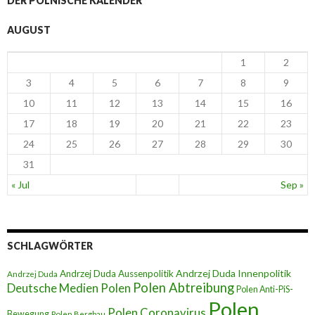
DER POLNISCHE KALENDER
AUGUST
1
2
3
4
5
6
7
8
9
10
11
12
13
14
15
16
17
18
19
20
21
22
23
24
25
26
27
28
29
30
31
« Jul
Sep »
SCHLAGWÖRTER
Andrzej Duda Innenpolitik
Andrzej Duda Aussenpolitik
Andrzej Duda
Polen Abtreibung
Deutsche Medien Polen
Polen Anti-PiS-
Polen
Polen Coronavirus
Bewegung
Polen Bergbau