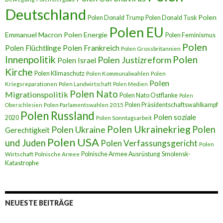
Deutschland
Polen
Polen Donald Trump
Polen Donald Tusk
Polen EU
Emmanuel Macron
Polen Energie
Polen Feminismus
Polen
Polen Flüchtlinge
Polen Frankreich
Polen Grossbritannien
Innenpolitik
Polen
Polen Justizreform
Polen Israel
Kirche
Polen Klimaschutz
Polen Kommunalwahlen
Polen
Polen
Kriegsreparationen
Polen Landwirtschaft
Polen Medien
Polen Nato
Migrationspolitik
Polen Nato Ostflanke
Polen
Polen Präsidentschaftswahlkampf
Oberschlesien
Polen Parlamentswahlen 2015
Polen Russland
Polen soziale
2020
Polen Sonntagsarbeit
Polen Ukrainekrieg
Polen
Polen Ukraine
Gerechtigkeit
Polen USA
und Juden
Polen Verfassungsgericht
Polen
Polnische Armee Ausrüstung
Smolensk-
Wirtschaft
Polnische Armee
Katastrophe
NEUESTE BEITRÄGE