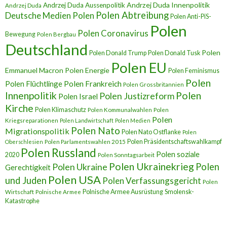
Andrzej Duda Innenpolitik
Andrzej Duda Aussenpolitik
Andrzej Duda
Polen Abtreibung
Deutsche Medien Polen
Polen Anti-PiS-
Polen
Polen Coronavirus
Bewegung
Polen Bergbau
Deutschland
Polen
Polen Donald Trump
Polen Donald Tusk
Polen EU
Emmanuel Macron
Polen Energie
Polen Feminismus
Polen
Polen Flüchtlinge
Polen Frankreich
Polen Grossbritannien
Innenpolitik
Polen
Polen Justizreform
Polen Israel
Kirche
Polen Klimaschutz
Polen Kommunalwahlen
Polen
Polen
Kriegsreparationen
Polen Landwirtschaft
Polen Medien
Polen Nato
Migrationspolitik
Polen Nato Ostflanke
Polen
Polen Präsidentschaftswahlkampf
Oberschlesien
Polen Parlamentswahlen 2015
Polen Russland
Polen soziale
2020
Polen Sonntagsarbeit
Polen Ukrainekrieg
Polen
Polen Ukraine
Gerechtigkeit
Polen USA
und Juden
Polen Verfassungsgericht
Polen
Polnische Armee Ausrüstung
Smolensk-
Wirtschaft
Polnische Armee
Katastrophe