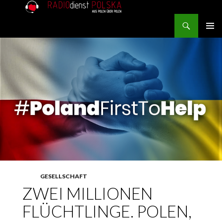
Search
RADIOdienst.pl
SKIP TO CONTENT
PRIMAR
MENU
GESELLSCHAFT
ZWEI MILLIONEN
FLÜCHTLINGE. POLEN,