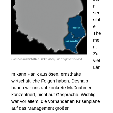
r
sen
sibl
e
The
me
n.
Zu
Grenzwoiwodschaften Lublin (oben) und Karpatenvorland.
viel
Lär
m kann Panik auslösen, ernsthafte
wirtschaftliche Folgen haben. Deshalb
haben wir uns auf konkrete Maßnahmen
konzentriert, nicht auf Gespräche. Wichtig
war vor allem, die vorhandenen Krisenpläne
auf das Management großer