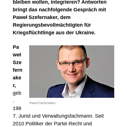
bleiben wollen, integrieren? Antworten
bringt das nachfolgende Gespräch mit
Paweł Szefernaker, dem
Regierungsbevollmächtigten für
Kriegsflüchtlinge aus der Ukraine.
Pa
weł
Sze
fern
ake
r,
geb
.
Paweł Szefernaker.
198
7. Jurist und Verwaltungsfachmann. Seit
2010 Politiker der Partei Recht und