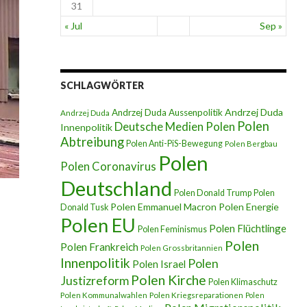
31
« Jul
Sep »
SCHLAGWÖRTER
Andrzej Duda
Andrzej Duda Aussenpolitik
Andrzej Duda
Polen
Deutsche Medien Polen
Innenpolitik
Abtreibung
Polen Anti-PiS-Bewegung
Polen Bergbau
Polen
Polen Coronavirus
Deutschland
Polen Donald Trump
Polen
Polen Emmanuel Macron
Polen Energie
Donald Tusk
Polen EU
Polen Flüchtlinge
Polen Feminismus
Polen
Polen Frankreich
Polen Grossbritannien
Innenpolitik
Polen
Polen Israel
Polen Kirche
Justizreform
Polen Klimaschutz
Polen Kommunalwahlen
Polen Kriegsreparationen
Polen