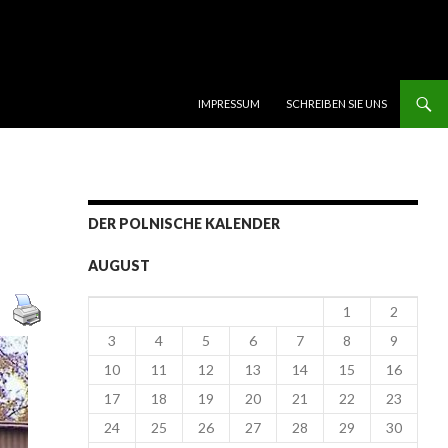
SKIP TO CONTENT
IMPRESSUM
SCHREIBEN SIE UNS
DER POLNISCHE KALENDER
AUGUST
1
2
3
4
5
6
7
8
9
10
11
12
13
14
15
16
17
18
19
20
21
22
23
24
25
26
27
28
29
30