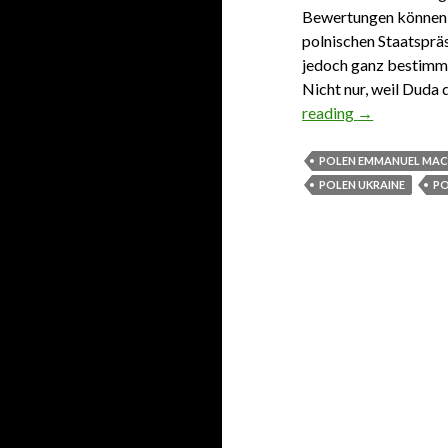
Bewertungen können s
polnischen Staatsprä
jedoch ganz bestimmt
Nicht nur, weil Duda 
reading
23.05.2022. 
→
POLEN EMMANUEL MA
POLEN UKRAINE
PO