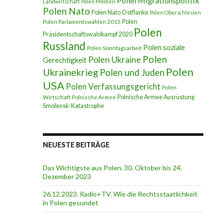
Polen Migrationspolitik
Landwirtschaft
Polen Medien
Polen Nato
Polen Nato Ostflanke
Polen Oberschlesien
Polen
Polen Parlamentswahlen 2015
Polen
Präsidentschaftswahlkampf 2020
Russland
Polen soziale
Polen Sonntagsarbeit
Polen
Polen Ukraine
Gerechtigkeit
Polen
Ukrainekrieg
Polen und Juden
USA
Polen Verfassungsgericht
Polen
Polnische Armee Ausrüstung
Wirtschaft
Polnische Armee
Smolensk-Katastrophe
NEUESTE BEITRÄGE
Das Wichtigste aus Polen. 30. Oktober bis 24.
Dezember 2023
26.12.2023. Radio+TV. Wie die Rechtsstaatlichkeit
in Polen gesundet