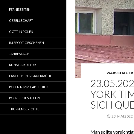
FERNE ZEITEN
GESELLSCHAFT
GOTT IN POLEN
IM SPORT GESCHEHEN
JAHRESTAGE
KUNST & KULTUR
WARSCHAUER 
LANDLEBEN & BAUERMÜHE
23.05.20
POLEN NIMMT ABSCHIED
YORK TIM
POLNISCHES ALLERLEI
SICH QU
TRUPPENBERICHTE
23. MAI 2022
Man sollte vorsichtig