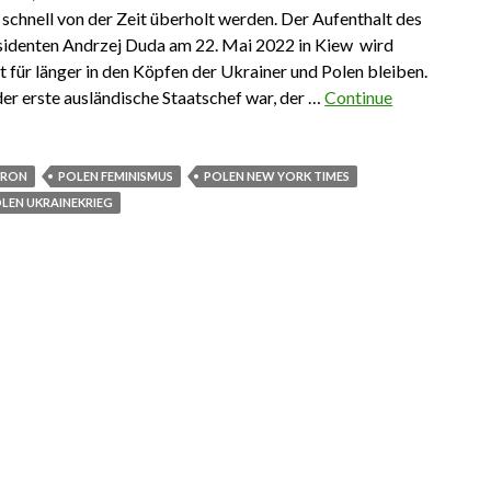
chnell von der Zeit überholt werden. Der Aufenthalt des
sidenten Andrzej Duda am 22. Mai 2022 in Kiew wird
 für länger in den Köpfen der Ukrainer und Polen bleiben.
der erste ausländische Staatschef war, der …
Continue
Emma, Macron, New York Times & Co. Polen stellt sich quer
CRON
POLEN FEMINISMUS
POLEN NEW YORK TIMES
LEN UKRAINEKRIEG