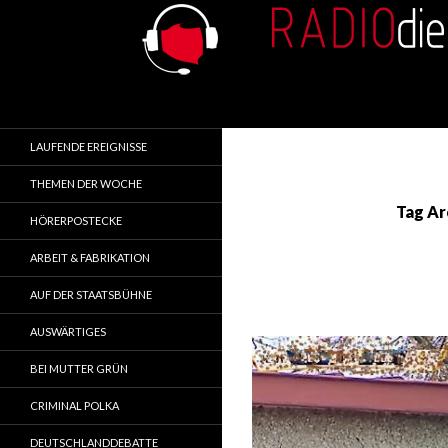
Search
RADIOdienst.pl
Aus Polen über Polen
LAUFENDE EREIGNISSE
THEMEN DER WOCHE
Tag Ar
HÖRERPOSTECKE
ARBEIT & FABRIKATION
AUF DER STAATSBÜHNE
AUSWÄRTIGES
BEI MUTTER GRÜN
CRIMINAL POLKA
DEUTSCHLANDDEBATTE