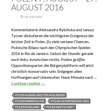
AUGUST 2016
14. JULI 2015
Kommentatorin Aleksandra Rybińska und Janusz
Tycner diskutieren die wichtigsten Ereignisse der
letzten Zeit in Polen. Zu viele vertane Chancen.
Polnische Bilanz nach den Olympischen Spielen
2016 in Rio de Janeiro. Gebot der Stunde: gerade
noch links, inzwischen rechts. Polens gröβte
Oppositionspartei, die Bürgerplattform will jetzt
christlich-konservativ sein. Entgegen allen
Hoffnungen und Unkenrufen. Neun Monate nach …
Continue reading
Das Wichtigste Aus Polen 7. August – 27.
→
August 2016
POLEN AGRARLAND FÜR AUSLÄNDER
POLEN INNENPOLITIK
POLEN OLYMPIADE RIO 2016
POLEN RUSSLAND
POLEN WIRTSCHAFT