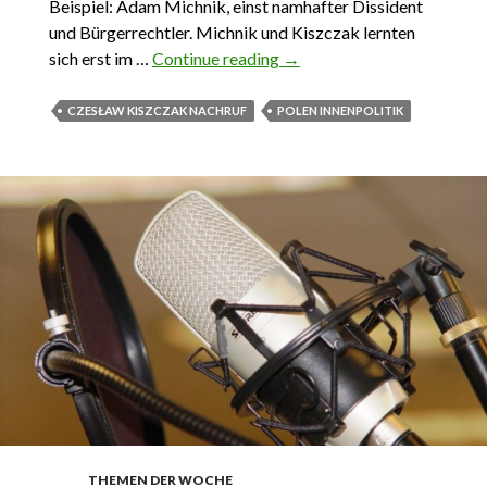
Beispiel: Adam Michnik, einst namhafter Dissident
und Bürgerrechtler. Michnik und Kiszczak lernten
sich erst im …
Continue reading
Herr aller Agenten
→
CZESŁAW KISZCZAK NACHRUF
POLEN INNENPOLITIK
THEMEN DER WOCHE