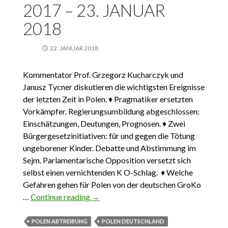
2017 – 23. JANUAR
2018
22. JANUAR 2018
Kommentator Prof. Grzegorz Kucharczyk und
Janusz Tycner diskutieren die wichtigsten Ereignisse
der letzten Zeit in Polen. ♦ Pragmatiker ersetzten
Vorkämpfer. Regierungsumbildung abgeschlossen:
Einschätzungen, Deutungen, Prognosen. ♦ Zwei
Bürgergesetzinitiativen: für und gegen die Tötung
ungeborener Kinder. Debatte und Abstimmung im
Sejm. Parlamentarische Opposition versetzt sich
selbst einen vernichtenden K O-Schlag. ♦ Welche
Gefahren gehen für Polen von der deutschen GroKo
…
Continue reading
Das Wichtigste aus Polen 24.
→
Dezember 2017 – 23. Januar 2018
POLEN ABTREIBUNG
POLEN DEUTSCHLAND