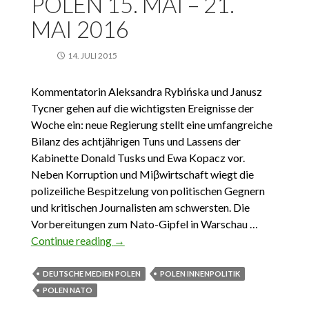
POLEN 15. MAI – 21.
MAI 2016
14. JULI 2015
Kommentatorin Aleksandra Rybińska und Janusz
Tycner gehen auf die wichtigsten Ereignisse der
Woche ein: neue Regierung stellt eine umfangreiche
Bilanz des achtjährigen Tuns und Lassens der
Kabinette Donald Tusks und Ewa Kopacz vor.
Neben Korruption und Miβwirtschaft wiegt die
polizeiliche Bespitzelung von politischen Gegnern
und kritischen Journalisten am schwersten. Die
Vorbereitungen zum Nato-Gipfel in Warschau …
Continue reading
Das Wichtigste aus Polen 15. Mai – 21.
→
Mai 2016
DEUTSCHE MEDIEN POLEN
POLEN INNENPOLITIK
POLEN NATO