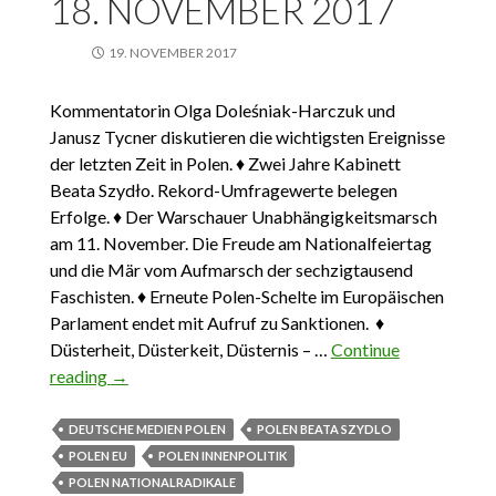
18. NOVEMBER 2017
19. NOVEMBER 2017
Kommentatorin Olga Doleśniak-Harczuk und
Janusz Tycner diskutieren die wichtigsten Ereignisse
der letzten Zeit in Polen. ♦ Zwei Jahre Kabinett
Beata Szydło. Rekord-Umfragewerte belegen
Erfolge. ♦ Der Warschauer Unabhängigkeitsmarsch
am 11. November. Die Freude am Nationalfeiertag
und die Mär vom Aufmarsch der sechzigtausend
Faschisten. ♦ Erneute Polen-Schelte im Europäischen
Parlament endet mit Aufruf zu Sanktionen. ♦
Düsterheit, Düsterkeit, Düsternis – …
Continue
reading
Das Wichtigste aus Polen 29. Oktober – 18.
→
November 2017
DEUTSCHE MEDIEN POLEN
POLEN BEATA SZYDLO
POLEN EU
POLEN INNENPOLITIK
POLEN NATIONALRADIKALE