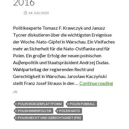
2016
14. JULI 2015
Politikexperte Tomasz F. Krawczyk und Janusz
Tycner diskutieren über die wichtigsten Ereignisse
der Woche. Nato-Gipfel in Warschau. Ein Vielfaches
mehr an Sicherheit für die Nato-Ostflanke und für
Polen. Ein groβer Erfolg der neuen polnischen
Auβenpolitik und Staatspräsident Andrzej Dudas.
Wahlparteitag der regierenden Recht und
Gerechtigkeit in Warschau. Jarosław Kaczyński
stellt Franz Josef Strauss in den …
Continue reading
Das
→
Wichtig
aus Pol
3. Juli – 
POLEN BÜRGERPLATTFORM
POLEN FUΒBALL
Juli 201
POLEN INNENPOLITIK
POLEN NATO
POLEN RECHT UND GERECHTIGKEIT (PIS)