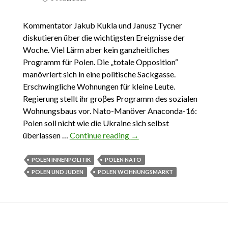
Kommentator Jakub Kukla und Janusz Tycner
diskutieren über die wichtigsten Ereignisse der
Woche. Viel Lärm aber kein ganzheitliches
Programm für Polen. Die „totale Opposition“
manövriert sich in eine politische Sackgasse.
Erschwingliche Wohnungen für kleine Leute.
Regierung stellt ihr groβes Programm des sozialen
Wohnungsbaus vor. Nato-Manöver Anaconda-16:
Polen soll nicht wie die Ukraine sich selbst
überlassen …
Continue reading
Das Wichtigste aus Polen 5.
→
Juni – 11. Juni 2016
POLEN INNENPOLITIK
POLEN NATO
POLEN UND JUDEN
POLEN WOHNUNGSMARKT