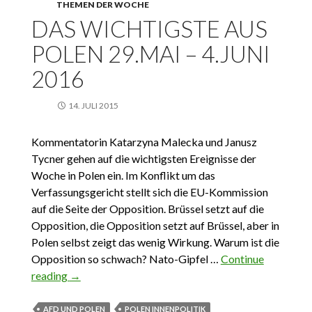
THEMEN DER WOCHE
DAS WICHTIGSTE AUS
POLEN 29.MAI – 4.JUNI
2016
14. JULI 2015
Kommentatorin Katarzyna Malecka und Janusz
Tycner gehen auf die wichtigsten Ereignisse der
Woche in Polen ein. Im Konflikt um das
Verfassungsgericht stellt sich die EU-Kommission
auf die Seite der Opposition. Brüssel setzt auf die
Opposition, die Opposition setzt auf Brüssel, aber in
Polen selbst zeigt das wenig Wirkung. Warum ist die
Opposition so schwach? Nato-Gipfel …
Continue
reading
Das Wichtigste aus Polen 29.Mai – 4.Juni 2016
→
AFD UND POLEN
POLEN INNENPOLITIK