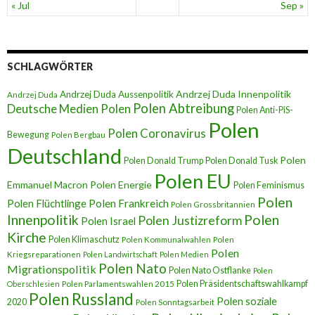
« Jul
Sep »
SCHLAGWÖRTER
Andrzej Duda Innenpolitik
Andrzej Duda Aussenpolitik
Andrzej Duda
Polen Abtreibung
Deutsche Medien Polen
Polen Anti-PiS-
Polen
Polen Coronavirus
Bewegung
Polen Bergbau
Deutschland
Polen
Polen Donald Trump
Polen Donald Tusk
Polen EU
Emmanuel Macron
Polen Energie
Polen Feminismus
Polen
Polen Flüchtlinge
Polen Frankreich
Polen Grossbritannien
Innenpolitik
Polen
Polen Justizreform
Polen Israel
Kirche
Polen Klimaschutz
Polen Kommunalwahlen
Polen
Polen
Kriegsreparationen
Polen Landwirtschaft
Polen Medien
Polen Nato
Migrationspolitik
Polen Nato Ostflanke
Polen
Polen Präsidentschaftswahlkampf
Oberschlesien
Polen Parlamentswahlen 2015
Polen Russland
Polen soziale
2020
Polen Sonntagsarbeit