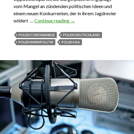
vom Mangel an zündenden politischen Ideen und
einem neuen Konkurrenten, der in ihrem Jagdrevier
wildert …
Continue reading
Das Wichtigste aus Polen
→
27.Dezember 2020 bis
13.Februar 2021
POLEN CORONAVIRUS
POLEN DEUTSCHLAND
POLEN INNENPOLITIK
POLEN USA