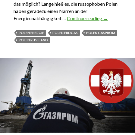
das möglich? Lange hieß es, die russophoben Polen
haben geradezu einen Narren an der
Energieunabhängigkeit …
Continue reading
1.05.2022. Es
→
gibt ein Leben
ohne russisches
POLEN ENERGIE
POLEN ERDGAS
POLEN GASPROM
Gas in Polen
POLEN RUSSLAND