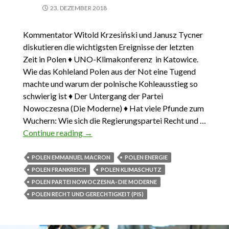
23. DEZEMBER 2018
Kommentator Witold Krzesiński und Janusz Tycner
diskutieren die wichtigsten Ereignisse der letzten
Zeit in Polen ♦ UNO-Klimakonferenz in Katowice.
Wie das Kohleland Polen aus der Not eine Tugend
machte und warum der polnische Kohleausstieg so
schwierig ist ♦ Der Untergang der Partei
Nowoczesna (Die Moderne) ♦ Hat viele Pfunde zum
Wuchern: Wie sich die Regierungspartei Recht und …
Continue reading
Das Wichtigste aus Polen 9. Dezember –
→
22. Dezember 2018
POLEN EMMANUEL MACRON
POLEN ENERGIE
POLEN FRANKREICH
POLEN KLIMASCHUTZ
POLEN PARTEI NOWOCZESNA- DIE MODERNE
POLEN RECHT UND GERECHTIGKEIT (PIS)