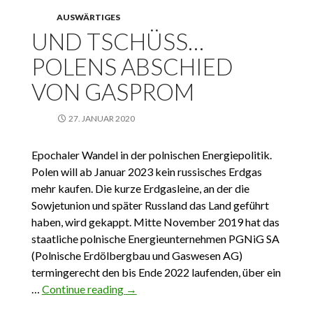
AUSWÄRTIGES
UND TSCHÜSS…
POLENS ABSCHIED
VON GASPROM
27. JANUAR 2020
Epochaler Wandel in der polnischen Energiepolitik.
Polen will ab Januar 2023 kein russisches Erdgas
mehr kaufen. Die kurze Erdgasleine, an der die
Sowjetunion und später Russland das Land geführt
haben, wird gekappt. Mitte November 2019 hat das
staatliche polnische Energieunternehmen PGNiG SA
(Polnische Erdölbergbau und Gaswesen AG)
termingerecht den bis Ende 2022 laufenden, über ein
…
Continue reading
Und Tschüss… Polens Abschied von
→
Gasprom