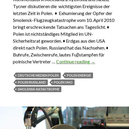
Tycner diskutieren die wichtigsten Ereignisse der
letzten Zeit in Polen. ♦ Exhumierung der Opfer der
Smolensk-Flugzeugkatastrophe vom 10. April 2010
bringt erschreckende Tatsachen ans Tageslicht. ♦
Polen ist nichtständiges Mitglied im UN-
Sicherheitsrat geworden. ♦ Erdgas aus den USA
direkt nach Polen. Russland hat das Nachsehen. ♦
Buhrufe, Zwischenrufe, lautes Fuβstampfen für
polnische Vertreter …
Continue reading
DAS
→
WICHTIGSTE
AUS POLEN 28.
DEUTSCHE MEDIEN POLEN
POLEN ENERGIE
MAI – 10. JUNI
POLEN RUSSLAND
POLEN UNO
2017
SMOLENSK-KATASTROPHE