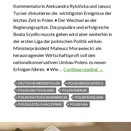
Kommentatorin Aleksandra Rybińska und Janusz
Tycner diskutieren die wichtigsten Ereignisse der
letzten Zeit in Polen. ♦ Der Wechsel an der
Regierungsspitze. Die populäre und erfolgreiche
Beata Szydło musste gehen wird aber weiterhin in
der ersten Liga der polnischen Politik wirken.
Ministerpräsident Mateusz Morawiecki: ein
herausragender Wirtschaftsprofi soll den
nationalkonservativen Umbau Polens zu neuen
Erfolgen führen. ♦ Wie …
Continue reading
Das Wichtigste
→
aus Polen 19.
November – 9.
DEUTSCHE MEDIEN POLEN
POLEN BEATA SZYDLO
Dezember
POLEN DEUTSCHLAND
POLEN ENERGIE
2017
POLEN MATEUSZ MORAWIECKI
POLEN RUSSLAND
POLEN SZYDLO KACZYNSKI
POLEN USA