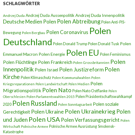
SCHLAGWÖRTER
Andrzej Duda Innenpolitik
Andrzej Duda Aussenpolitik
Andrzej Duda
Polen Abtreibung
Deutsche Medien Polen
Polen Anti-PiS-
Polen
Polen Coronavirus
Bewegung
Polen Bergbau
Deutschland
Polen
Polen Donald Trump
Polen Donald Tusk
Polen EU
Emmanuel Macron
Polen Energie
Polen Feminismus
Polen
Polen Flüchtlinge
Polen Frankreich
Polen Grossbritannien
Innenpolitik
Polen
Polen Justizreform
Polen Israel
Kirche
Polen Klimaschutz
Polen Kommunalwahlen
Polen
Polen
Kriegsreparationen
Polen Landwirtschaft
Polen Medien
Polen Nato
Migrationspolitik
Polen Nato Ostflanke
Polen
Polen Präsidentschaftswahlkampf
Oberschlesien
Polen Parlamentswahlen 2015
Polen Russland
Polen soziale
2020
Polen Sonntagsarbeit
Polen Ukrainekrieg
Polen
Polen Ukraine
Gerechtigkeit
Polen USA
und Juden
Polen Verfassungsgericht
Polen
Polnische Armee Ausrüstung
Smolensk-
Wirtschaft
Polnische Armee
Katastrophe