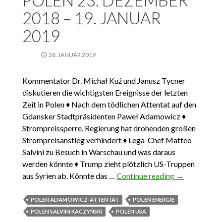
POLEN 23. DEZEMBER
2018 – 19. JANUAR
2019
28. JANUAR 2019
Kommentator Dr. Michał Kuź und Janusz Tycner
diskutieren die wichtigsten Ereignisse der letzten
Zeit in Polen ♦ Nach dem tödlichen Attentat auf den
Gdansker Stadtpräsidenten Paweł Adamowicz ♦
Strompreissperre. Regierung hat drohenden großen
Strompreisanstieg verhindert ♦ Lega-Chef Matteo
Salvini zu Besuch in Warschau und was daraus
werden könnte ♦ Trump zieht plötzlich US-Truppen
aus Syrien ab. Könnte das …
Continue reading
Das
→
Wichtigste
aus Polen 23.
POLEN ADAMOWICZ-ATTENTAT
POLEN ENERGIE
Dezember
POLEN SALVINI KACZYŃSKI
POLEN USA