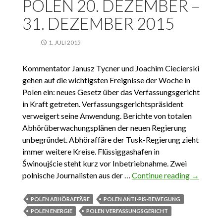
POLEN 20. DEZEMBER –
31. DEZEMBER 2015
1. JULI 2015
Kommentator Janusz Tycner und Joachim Ciecierski
gehen auf die wichtigsten Ereignisse der Woche in
Polen ein: neues Gesetz über das Verfassungsgericht
in Kraft getreten. Verfassungsgerichtspräsident
verweigert seine Anwendung. Berichte von totalen
Abhörüberwachungsplänen der neuen Regierung
unbegründet. Abhöraffäre der Tusk-Regierung zieht
immer weitere Kreise. Flüssiggashafen in
Świnoujście steht kurz vor Inbetriebnahme. Zwei
polnische Journalisten aus der …
Continue reading
Das
→
Wichtigs
aus Pole
POLEN ABHÖRAFFÄRE
POLEN ANTI-PIS-BEWEGUNG
20.
POLEN ENERGIE
POLEN VERFASSUNGSGERICHT