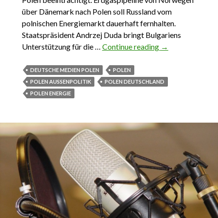
über Dänemark nach Polen soll Russland vom
polnischen Energiemarkt dauerhaft fernhalten.
Staatspräsident Andrzej Duda bringt Bulgariens
Unterstützung für die …
Continue reading
DAS
→
WICHTIGSTE
AUS POLEN 17.
DEUTSCHE MEDIEN POLEN
POLEN
APRIL – 23.
POLEN AUSSENPOLITIK
POLEN DEUTSCHLAND
APRIL 2016
POLEN ENERGIE