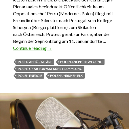
Plenarsaales beeindruckt Öffentlichkeit kaum.
Oppositionschef Petru (Modernes Polen) fliegt mit
Freundin über Silvester nach Portugal, sein Kollege
Schetyna (Bürgerplattform) zum Skilaufen
nach Österreich. Protest gerät zur Farce, aber der
Beginn der Sejm-Sitzung am 11. Januar dürfte …
Continue reading
DAS WICHTIGSTE AUS POLEN 25.
→
DEZEMBER 2016– 7. Januar 2017
POLEN ABHÖRAFFÄRE
POLEN ANI-PIS-BEWEGUNG
POLEN CZARTORYSKI-KUNSTSAMMLUNG
POLEN ENERGIE
POLEN UNRUHEN EŁK