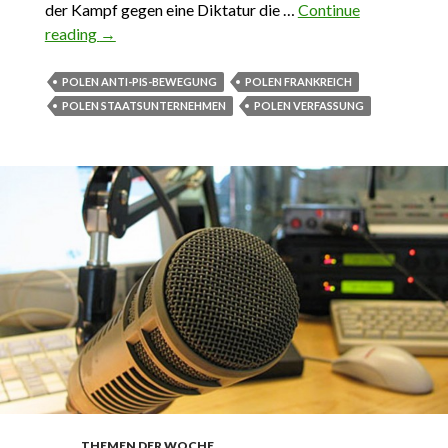
der Kampf gegen eine Diktatur die …
Continue
reading
Das Wichtigste aus Polen 30. April – 13. Mai 2017
→
POLEN ANTI-PIS-BEWEGUNG
POLEN FRANKREICH
POLEN STAATSUNTERNEHMEN
POLEN VERFASSUNG
THEMEN DER WOCHE