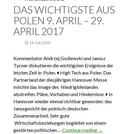
DAS WICHTIGSTE AUS
POLEN 9. APRIL – 29.
APRIL 2017
14. JULI 2015
Kommentator Andrzej Godlewski und Janusz
Tycner diskutieren die wichtigsten Ereignisse der
letzten Zeit in Polen. ♦ High Tech aus Polen. Das
Partnerland der diesjährigen Hannover Messe
möchte das Image des Niedriglohnlandes
abstreifen. Pläne, Vorhaben und Hindernisse. ♦ In
Hannover wieder einmal sichtbar geworden: das
Janusgesicht der polnisch-deutschen
Zusammenarbeit. Sehr gute
Wirtschaftsbeziehungen begleitet von einem
gestörten politischen …
Continue reading
Das Wichtigste
→