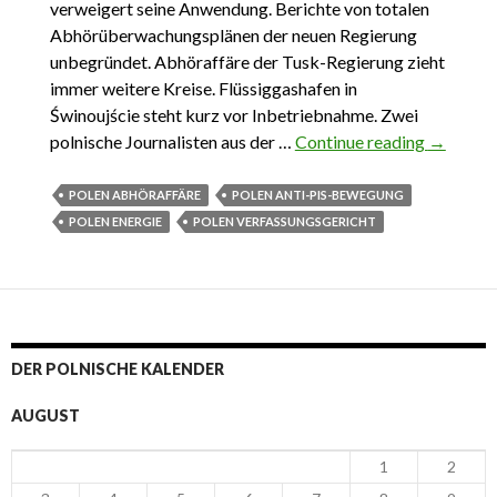
verweigert seine Anwendung. Berichte von totalen
Abhörüberwachungsplänen der neuen Regierung
unbegründet. Abhöraffäre der Tusk-Regierung zieht
immer weitere Kreise. Flüssiggashafen in
Świnoujście steht kurz vor Inbetriebnahme. Zwei
polnische Journalisten aus der …
Continue reading
Das
→
Wichtigs
aus Pole
POLEN ABHÖRAFFÄRE
POLEN ANTI-PIS-BEWEGUNG
20.
POLEN ENERGIE
POLEN VERFASSUNGSGERICHT
Dezemb
– 31.
Dezemb
2015
DER POLNISCHE KALENDER
AUGUST
1
2