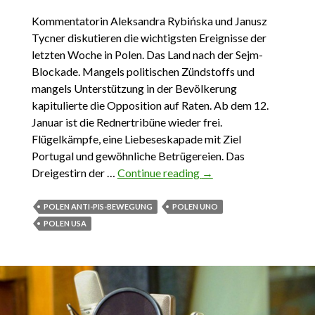
Kommentatorin Aleksandra Rybińska und Janusz
Tycner diskutieren die wichtigsten Ereignisse der
letzten Woche in Polen. Das Land nach der Sejm-
Blockade. Mangels politischen Zündstoffs und
mangels Unterstützung in der Bevölkerung
kapitulierte die Opposition auf Raten. Ab dem 12.
Januar ist die Rednertribüne wieder frei.
Flügelkämpfe, eine Liebeseskapade mit Ziel
Portugal und gewöhnliche Betrügereien. Das
Dreigestirn der …
Continue reading
Das Wichtigste aus
→
Polen 8. Januar – 14.
Januar 2017
POLEN ANTI-PIS-BEWEGUNG
POLEN UNO
POLEN USA