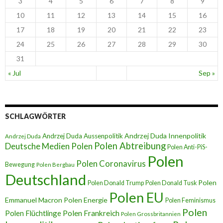
3
4
5
6
7
8
9
10
11
12
13
14
15
16
17
18
19
20
21
22
23
24
25
26
27
28
29
30
31
« Jul
Sep »
SCHLAGWÖRTER
Andrzej Duda Innenpolitik
Andrzej Duda Aussenpolitik
Andrzej Duda
Polen Abtreibung
Deutsche Medien Polen
Polen Anti-PiS-
Polen
Polen Coronavirus
Bewegung
Polen Bergbau
Deutschland
Polen
Polen Donald Trump
Polen Donald Tusk
Polen EU
Emmanuel Macron
Polen Energie
Polen Feminismus
Polen
Polen Flüchtlinge
Polen Frankreich
Polen Grossbritannien