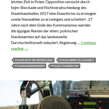
letzten Zeit in Polen. Opposition versucht durch
Sejm-Blockade und Nichtverabschiedung des
Staatshaushaltes 2017 eine Staastkrise zu erzeugen
sowie Neuwahlen zu erzwingen, und scheitert . 27
Jahre nach dem Ende des Kommunismus werden
die üppigen Renten der ehem. polnischen
Stasibeamten auf das landseweite
Durchschnittsmaß reduziert. Regierung …
Continue
reading
Das Wichtigste aus Polen 11. Dezember – 24.
→
Dezember 2016
POLEN ANTI-PIS-BEWEGUNG
POLEN ARBEITSLOSIGKEIT
POLEN BANKENWESEN
POLEN STASIRENTEN