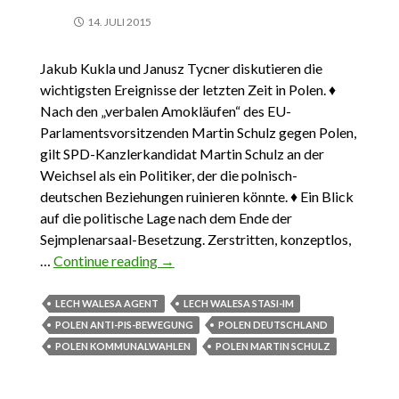
14. JULI 2015
Jakub Kukla und Janusz Tycner diskutieren die
wichtigsten Ereignisse der letzten Zeit in Polen. ♦
Nach den „verbalen Amokläufen“ des EU-
Parlamentsvorsitzenden Martin Schulz gegen Polen,
gilt SPD-Kanzlerkandidat Martin Schulz an der
Weichsel als ein Politiker, der die polnisch-
deutschen Beziehungen ruinieren könnte. ♦ Ein Blick
auf die politische Lage nach dem Ende der
Sejmplenarsaal-Besetzung. Zerstritten, konzeptlos,
…
Continue reading
DAS WICHTIGSTE AUS POLEN 15.
→
JANUAR – 5. FEBRUAR 2017
LECH WALESA AGENT
LECH WALESA STASI-IM
POLEN ANTI-PIS-BEWEGUNG
POLEN DEUTSCHLAND
POLEN KOMMUNALWAHLEN
POLEN MARTIN SCHULZ