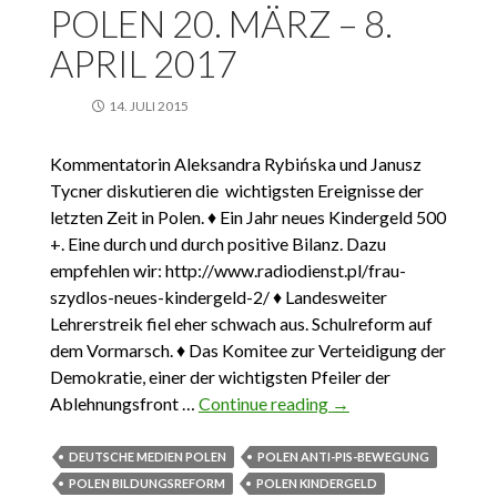
POLEN 20. MÄRZ – 8.
APRIL 2017
14. JULI 2015
Kommentatorin Aleksandra Rybińska und Janusz
Tycner diskutieren die wichtigsten Ereignisse der
letzten Zeit in Polen. ♦ Ein Jahr neues Kindergeld 500
+. Eine durch und durch positive Bilanz. Dazu
empfehlen wir: http://www.radiodienst.pl/frau-
szydlos-neues-kindergeld-2/ ♦ Landesweiter
Lehrerstreik fiel eher schwach aus. Schulreform auf
dem Vormarsch. ♦ Das Komitee zur Verteidigung der
Demokratie, einer der wichtigsten Pfeiler der
Ablehnungsfront …
Continue reading
Das Wichtigste aus
→
Polen 20. März – 8.
April 2017
DEUTSCHE MEDIEN POLEN
POLEN ANTI-PIS-BEWEGUNG
POLEN BILDUNGSREFORM
POLEN KINDERGELD