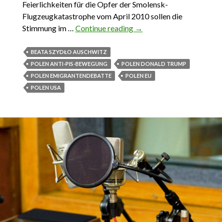
Feierlichkeiten für die Opfer der Smolensk-
Flugzeugkatastrophe vom April 2010 sollen die
Stimmung im …
Continue reading
Das Wichtigste aus Polen
→
11. Juni – 17. Juni 2017
BEATA SZYDŁO AUSCHWITZ
POLEN ANTI-PIS-BEWEGUNG
POLEN DONALD TRUMP
POLEN EMIGRANTENDEBATTE
POLEN EU
POLEN USA