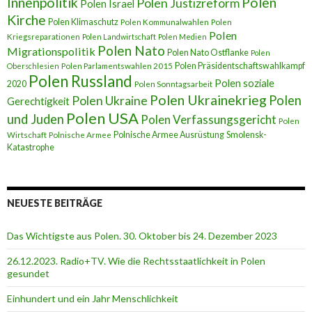
Innenpolitik
Polen
Polen Justizreform
Polen Israel
Kirche
Polen Klimaschutz
Polen Kommunalwahlen
Polen
Polen
Kriegsreparationen
Polen Landwirtschaft
Polen Medien
Polen Nato
Migrationspolitik
Polen Nato Ostflanke
Polen
Polen Präsidentschaftswahlkampf
Oberschlesien
Polen Parlamentswahlen 2015
Polen Russland
Polen soziale
2020
Polen Sonntagsarbeit
Polen Ukrainekrieg
Polen
Polen Ukraine
Gerechtigkeit
Polen USA
und Juden
Polen Verfassungsgericht
Polen
Polnische Armee Ausrüstung
Smolensk-
Wirtschaft
Polnische Armee
Katastrophe
NEUESTE BEITRÄGE
Das Wichtigste aus Polen. 30. Oktober bis 24. Dezember 2023
26.12.2023. Radio+TV. Wie die Rechtsstaatlichkeit in Polen
gesundet
Einhundert und ein Jahr Menschlichkeit