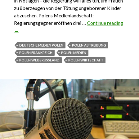
in Notlagen – die Regierung will alles tun, um Frauen
zu überzeugen von der Tötung ungeborener Kinder
abzusehen. Polens Medienlandschaft:
Regierungsgegner eröffnen drei …
Continue reading
Das
→
Wichti
aus Pol
23.
DEUTSCHE MEDIEN POLEN
POLEN ABTREIBUNG
Oktob
POLEN FRANKREICH
POLEN MEDIEN
-29.
POLEN WEISSRUSSLAND
POLEN WIRTSCHAFT
Oktob
2016