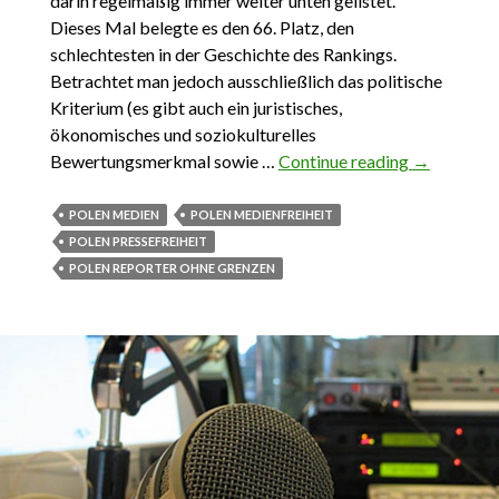
darin regelmäßig immer weiter unten gelistet.
Dieses Mal belegte es den 66. Platz, den
schlechtesten in der Geschichte des Rankings.
Betrachtet man jedoch ausschließlich das politische
Kriterium (es gibt auch ein juristisches,
ökonomisches und soziokulturelles
Bewertungsmerkmal sowie …
Continue reading
16.05.2022
→
Medienfrei
in Polen od
POLEN MEDIEN
POLEN MEDIENFREIHEIT
Reporter o
POLEN PRESSEFREIHEIT
(Scham)Gr
POLEN REPORTER OHNE GRENZEN