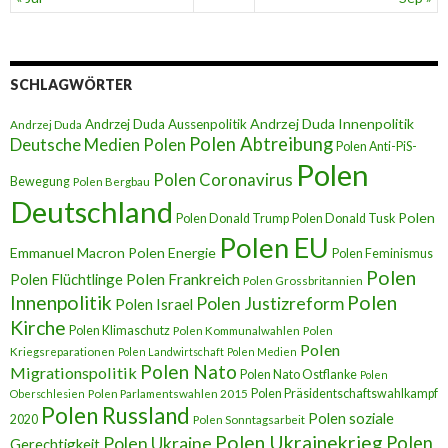
SCHLAGWÖRTER
Andrzej Duda Innenpolitik
Andrzej Duda Aussenpolitik
Andrzej Duda
Polen Abtreibung
Deutsche Medien Polen
Polen Anti-PiS-
Polen
Polen Coronavirus
Bewegung
Polen Bergbau
Deutschland
Polen
Polen Donald Trump
Polen Donald Tusk
Polen EU
Emmanuel Macron
Polen Energie
Polen Feminismus
Polen
Polen Flüchtlinge
Polen Frankreich
Polen Grossbritannien
Innenpolitik
Polen
Polen Justizreform
Polen Israel
Kirche
Polen Klimaschutz
Polen Kommunalwahlen
Polen
Polen
Kriegsreparationen
Polen Landwirtschaft
Polen Medien
Polen Nato
Migrationspolitik
Polen Nato Ostflanke
Polen
Polen Präsidentschaftswahlkampf
Oberschlesien
Polen Parlamentswahlen 2015
Polen Russland
Polen soziale
2020
Polen Sonntagsarbeit
Polen Ukrainekrieg
Polen
Polen Ukraine
Gerechtigkeit