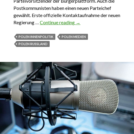
Parteivorsitzender der Bürgerplattform. Auch die
Postkommunisten haben einen neuen Parteichef
gewählt. Erste offizielle Kontaktaufnahme der neuen
Regierung …
Continue reading
Das Wichigste aus Polen 24.
→
Januar – 30. Januar 2016
POLEN INNENPOLITIK
POLEN MEDIEN
POLEN RUSSLAND