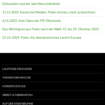
Einhundert und ein Jahr Menschlichkeit
11.11.2023. Deutsche Medien. Polen richten, statt zu berichten
6.11.2023. Vom Glanz der PiS-Ӧkonomie
Das Wichtigste aus Polen nach der Wahl. 15. bis 29. Oktober 2023
21.10. 2023. Polen. Ein demokratisches Land in Europa
LAUFENDE EREIGNISSE
THEMEN DER WOCHE
HÖRERPOSTECKE
ARBEIT & FABRIKATION
AUF DER STAATSBÜHNE