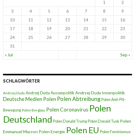
1
2
3
4
5
6
7
8
9
10
11
12
13
14
15
16
17
18
19
20
21
22
23
24
25
26
27
28
29
30
31
« Jul
Sep »
SCHLAGWÖRTER
Andrzej Duda Innenpolitik
Andrzej Duda Aussenpolitik
Andrzej Duda
Polen Abtreibung
Deutsche Medien Polen
Polen Anti-PiS-
Polen
Polen Coronavirus
Bewegung
Polen Bergbau
Deutschland
Polen
Polen Donald Trump
Polen Donald Tusk
Polen EU
Emmanuel Macron
Polen Energie
Polen Feminismus