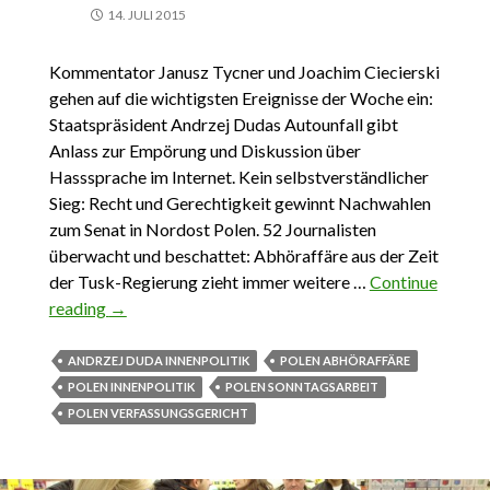
14. JULI 2015
Kommentator Janusz Tycner und Joachim Ciecierski
gehen auf die wichtigsten Ereignisse der Woche ein:
Staatspräsident Andrzej Dudas Autounfall gibt
Anlass zur Empörung und Diskussion über
Hasssprache im Internet. Kein selbstverständlicher
Sieg: Recht und Gerechtigkeit gewinnt Nachwahlen
zum Senat in Nordost Polen. 52 Journalisten
überwacht und beschattet: Abhöraffäre aus der Zeit
der Tusk-Regierung zieht immer weitere …
Continue
reading
Das Wichtigste aus Polen 6. März – 12 März 2016
→
ANDRZEJ DUDA INNENPOLITIK
POLEN ABHÖRAFFÄRE
POLEN INNENPOLITIK
POLEN SONNTAGSARBEIT
POLEN VERFASSUNGSGERICHT