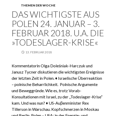
THEMEN DER WOCHE
DAS WICHTIGSTE AUS
POLEN 24. JANUAR – 3.
FEBRUAR 2018. U.A. DIE
»TODESLAGER-KRISE«
13. FEBRUAR 2018
Kommentatorin Olga Doleśniak-Harczuk und
Janusz Tycner diskutieren die wichtigsten Ereignisse
der letzten Zeit in Polen. ♦ Israelische Überreaktion
– polnische Beharrlichkeit. Polnische Argumente
und Beweggründe. Wie es, trotz Vorab-
Konsultationen mit Israel, zu der „Todeslager-Krise“
kam. Und was nun? ♦ US-Auβenminister Rex
Tillerson in Warschau. Kopfschmerzen in Moskau
und Berlin. Polen – USA: in der Energie- und