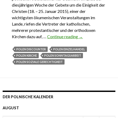
diesjährigen Woche der Gebete um die Einigkeit der
Christen (18. – 25. Januar 2015), einer der
wichtigsten ökumenischen Veranstaltungen im
Lande, riefen die Vertreter der katholischen,
mehrerer protestantischer und der orthodoxen
Kirchen dazu auf, …
Continue reading
Handel am Sonntag
→
POLEN DISCOUNTER
POLEN EINZELHANDEL
POLEN KIRCHE
POLEN SONNTAGSARBEIT
POLEN SOZIALE GERECHTIGKEIT
DER POLNISCHE KALENDER
AUGUST