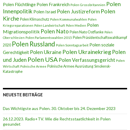
Polen
Polen Flüchtlinge
Polen Frankreich
Polen Grossbritannien
Innenpolitik
Polen
Polen Justizreform
Polen Israel
Kirche
Polen Klimaschutz
Polen Kommunalwahlen
Polen
Polen
Kriegsreparationen
Polen Landwirtschaft
Polen Medien
Polen Nato
Migrationspolitik
Polen Nato Ostflanke
Polen
Polen Präsidentschaftswahlkampf
Oberschlesien
Polen Parlamentswahlen 2015
Polen Russland
Polen soziale
2020
Polen Sonntagsarbeit
Polen Ukrainekrieg
Polen
Polen Ukraine
Gerechtigkeit
Polen USA
und Juden
Polen Verfassungsgericht
Polen
Polnische Armee Ausrüstung
Smolensk-
Wirtschaft
Polnische Armee
Katastrophe
NEUESTE BEITRÄGE
Das Wichtigste aus Polen. 30. Oktober bis 24. Dezember 2023
26.12.2023. Radio+TV. Wie die Rechtsstaatlichkeit in Polen
gesundet