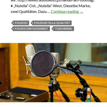
♦ „Nutella“-Ost, „Nutella“-West. Dieselbe Marke,
zwei Qualitäten. Dazu …
Continue reading
Das Wichtigste
→
aus Polen 12.
März – 19. März
POLEN EU
POLEN NUTELLA-QUALITÄT
2017
POLEN SONNTAGSARBEIT
TUSK MERKEL