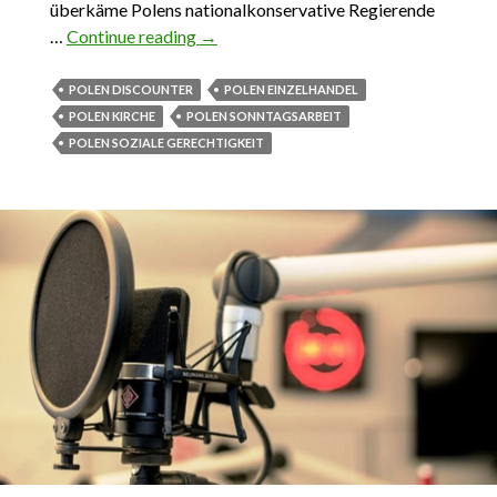
überkäme Polens nationalkonservative Regierende
…
Continue reading
Sonntage in Polen. Verschnaufen statt
→
kaufen
POLEN DISCOUNTER
POLEN EINZELHANDEL
POLEN KIRCHE
POLEN SONNTAGSARBEIT
POLEN SOZIALE GERECHTIGKEIT