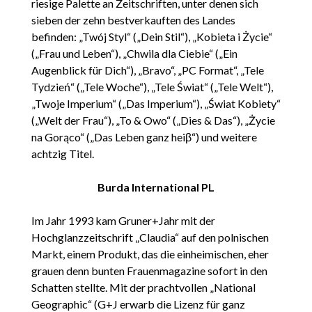
riesige Palette an Zeitschriften, unter denen sich
sieben der zehn bestverkauften des Landes
befinden: „Twój Styl“ („Dein Stil“), „Kobieta i Życie“
(„Frau und Leben“), „Chwila dla Ciebie“ („Ein
Augenblick für Dich“), „Bravo“, „PC Format“, „Tele
Tydzień“ („Tele Woche“), „Tele Świat“ („Tele Welt“),
„Twoje Imperium“ („Das Imperium“), „Świat Kobiety“
(„Welt der Frau“), „To & Owo“ („Dies & Das“), „Życie
na Gorąco“ („Das Leben ganz heiβ“) und weitere
achtzig Titel.
Burda International PL
Im Jahr 1993 kam Gruner+Jahr mit der
Hochglanzzeitschrift „Claudia“ auf den polnischen
Markt, einem Produkt, das die einheimischen, eher
grauen denn bunten Frauenmagazine sofort in den
Schatten stellte. Mit der prachtvollen „National
Geographic“ (G+J erwarb die Lizenz für ganz