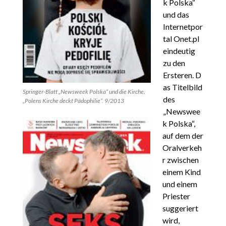
k Polska“
und das
Internetpor
tal Onet.pl
eindeutig
zu den
Ersteren. D
as Titelbild
Springer-Blatt „Newsweek Polska“ und die Kirche.
des
„Polens Kirche deckt Pädophilie“. 9/2013
„Newswee
k Polska“,
auf dem der
Oralverkeh
r zwischen
einem Kind
und einem
Priester
suggeriert
wird,