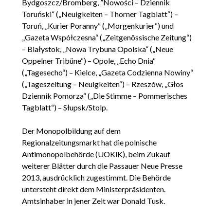
Bydgoszcz/Bromberg, ”Nowości – Dziennik
Toruński“ („Neuigkeiten – Thorner Tagblatt“) –
Toruń, „Kurier Poranny“ („Morgenkurier“) und
„Gazeta Współczesna“ („Zeitgenössische Zeitung“)
– Białystok, „Nowa Trybuna Opolska“ („Neue
Oppelner Tribüne“) – Opole, „Echo Dnia“
(„Tagesecho“) – Kielce, „Gazeta Codzienna Nowiny“
(„Tageszeitung – Neuigkeiten“) – Rzeszów, „Głos
Dziennik Pomorza“ („Die Stimme – Pommerisches
Tagblatt“) – Słupsk/Stolp.
Der Monopolbildung auf dem
Regionalzeitungsmarkt hat die polnische
Antimonopolbehörde (UOKiK), beim Zukauf
weiterer Blätter durch die Passauer Neue Presse
2013, ausdrücklich zugestimmt. Die Behörde
untersteht direkt dem Ministerpräsidenten.
Amtsinhaber in jener Zeit war Donald Tusk.