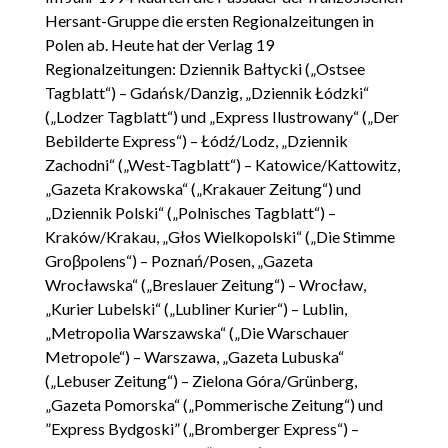
Hersant-Gruppe die ersten Regionalzeitungen in
Polen ab. Heute hat der Verlag 19
Regionalzeitungen: Dziennik Bałtycki („Ostsee
Tagblatt“) – Gdańsk/Danzig, „Dziennik Łódzki“
(„Lodzer Tagblatt“) und „Express Ilustrowany“ („Der
Bebilderte Express“) – Łódź/Lodz, „Dziennik
Zachodni“ („West-Tagblatt“) – Katowice/Kattowitz,
„Gazeta Krakowska“ („Krakauer Zeitung“) und
„Dziennik Polski“ („Polnisches Tagblatt“) –
Kraków/Krakau, „Głos Wielkopolski“ („Die Stimme
Groβpolens“) – Poznań/Posen, „Gazeta
Wrocławska“ („Breslauer Zeitung“) – Wrocław,
„Kurier Lubelski“ („Lubliner Kurier“) – Lublin,
„Metropolia Warszawska“ („Die Warschauer
Metropole“) – Warszawa, „Gazeta Lubuska“
(„Lebuser Zeitung“) – Zielona Góra/Grünberg,
„Gazeta Pomorska“ („Pommerische Zeitung“) und
”Express Bydgoski” („Bromberger Express“) –