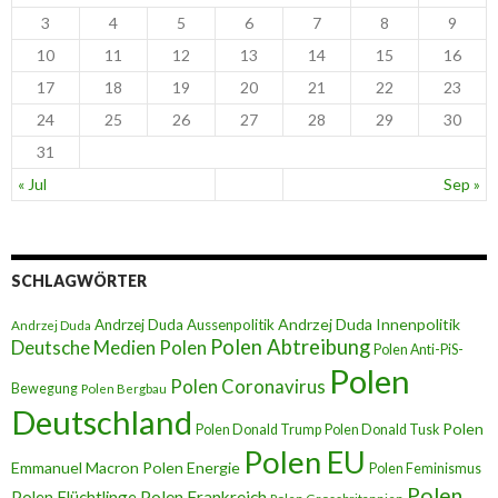
3
4
5
6
7
8
9
10
11
12
13
14
15
16
17
18
19
20
21
22
23
24
25
26
27
28
29
30
31
« Jul
Sep »
SCHLAGWÖRTER
Andrzej Duda Innenpolitik
Andrzej Duda Aussenpolitik
Andrzej Duda
Polen Abtreibung
Deutsche Medien Polen
Polen Anti-PiS-
Polen
Polen Coronavirus
Bewegung
Polen Bergbau
Deutschland
Polen
Polen Donald Trump
Polen Donald Tusk
Polen EU
Emmanuel Macron
Polen Energie
Polen Feminismus
Polen
Polen Flüchtlinge
Polen Frankreich