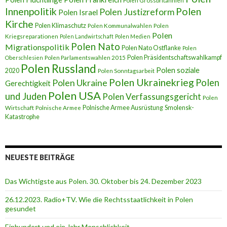
Polen Grossbritannien
Innenpolitik
Polen
Polen Justizreform
Polen Israel
Kirche
Polen Klimaschutz
Polen Kommunalwahlen
Polen
Polen
Kriegsreparationen
Polen Landwirtschaft
Polen Medien
Polen Nato
Migrationspolitik
Polen Nato Ostflanke
Polen
Polen Präsidentschaftswahlkampf
Oberschlesien
Polen Parlamentswahlen 2015
Polen Russland
Polen soziale
2020
Polen Sonntagsarbeit
Polen Ukrainekrieg
Polen
Polen Ukraine
Gerechtigkeit
Polen USA
und Juden
Polen Verfassungsgericht
Polen
Polnische Armee Ausrüstung
Smolensk-
Wirtschaft
Polnische Armee
Katastrophe
NEUESTE BEITRÄGE
Das Wichtigste aus Polen. 30. Oktober bis 24. Dezember 2023
26.12.2023. Radio+TV. Wie die Rechtsstaatlichkeit in Polen
gesundet
Einhundert und ein Jahr Menschlichkeit