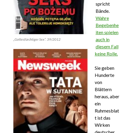
spricht
Bände.
Wahre
Begebenhe
iten spielen
auch in
„Gottesfürchtiger Sex“. 39/2012
diesem Fall
keine Rolle.
Sie geben
Hunderte
von
Blättern
heraus, aber
ein
Ruhmesblat
t ist das
Wirken
deutscher