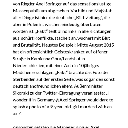
von Ringier Axel Springer auf das sensationslustige
Massenpublikum abgesehen. Vorbild und Maβstab
aller Dinge ist hier die deutsche „Bild-Zeitung“, die
aber in Polen inzwischen eindeutig überboten
worden ist. „Fakt“ teilt blindlinks in alle Richtungen
aus, schürt Konflikte, stachelt an, wuchert mit Blut
und Brutalität. Neustes Beispiel: Mitte August 2015
hat ein offensichtlich Geisteskranker, auf offener
Straβe in Kamienna Góra/Landshut in
Niederschlesien, mit einer Axt ein 10jähriges
Mädchen erschlagen. „Fakt“ brachte das Foto der
Sterbenden auf der ersten Seite, was sogar den sonst
deutschlandfreundlichen ehem. Auβenminister
Sikorski zu der Twitter-Eintragung veranlasste: „I
wonder if in Germany @Axel Springer would dare to
splash a photo of a 9-year-old-girl murderd with an
axe“.
Ansonsten setzten die Manager Ringier Axel