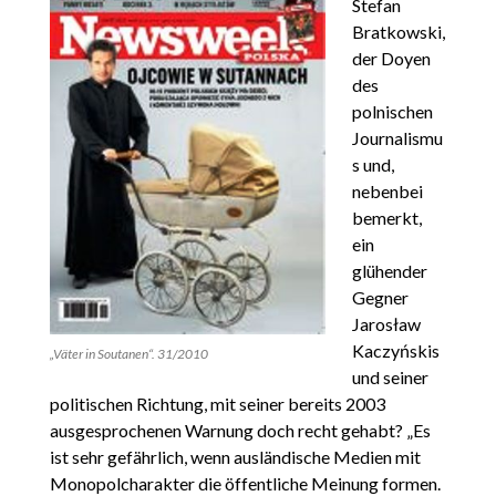
Stefan
Bratkowski,
der Doyen
des
polnischen
Journalismu
s und,
nebenbei
bemerkt,
ein
glühender
Gegner
Jarosław
Kaczyńskis
„Väter in Soutanen“. 31/2010
und seiner
politischen Richtung, mit seiner bereits 2003
ausgesprochenen Warnung doch recht gehabt? „Es
ist sehr gefährlich, wenn ausländische Medien mit
Monopolcharakter die öffentliche Meinung formen.