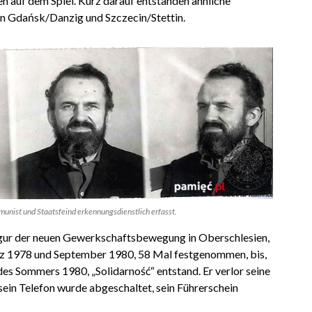
 auf dem Spiel. Kurz darauf entstanden ähnliche
n Gdańsk/Danzig und Szczecin/Stettin.
unist und Staatsfeind erkennungsdienstlich erfasst.
igur der neuen Gewerkschaftsbewegung in Oberschlesien,
z 1978 und September 1980, 58 Mal festgenommen, bis,
des Sommers 1980, „Solidarność“ entstand. Er verlor seine
sein Telefon wurde abgeschaltet, sein Führerschein