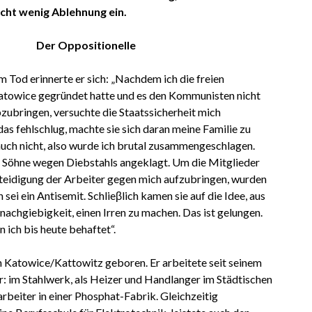
cht wenig Ablehnung ein.
Der Oppositionelle
m Tod erinnerte er sich: „Nachdem ich die freien
atowice gegründet hatte und es den Kommunisten nicht
zubringen, versuchte die Staatssicherheit mich
das fehlschlug, machte sie sich daran meine Familie zu
auch nicht, also wurde ich brutal zusammengeschlagen.
 Söhne wegen Diebstahls angeklagt. Um die Mitglieder
teidigung der Arbeiter gegen mich aufzubringen, wurden
 sei ein Antisemit. Schlieβlich kamen sie auf die Idee, aus
achgiebigkeit, einen Irren zu machen. Das ist gelungen.
 ich bis heute behaftet“.
 Katowice/Kattowitz geboren. Er arbeitete seit seinem
r: im Stahlwerk, als Heizer und Handlanger im Städtischen
rbeiter in einer Phosphat-Fabrik. Gleichzeitig