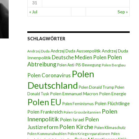
31
« Jul
Sep »
SCHLAGWÖRTER
Andrzej Duda
Andrzej Duda Aussenpolitik
Andrzej Duda
Polen
Deutsche Medien Polen
Innenpolitik
Abtreibung
Polen Anti-PiS-Bewegung
Polen Bergbau
Polen
Polen Coronavirus
Deutschland
Polen Donald Trump
Polen
Polen Emmanuel Macron
Polen Energie
Donald Tusk
Polen EU
Polen Flüchtlinge
Polen Feminismus
Polen
Polen Frankreich
Polen Grossbritannien
Innenpolitik
Polen
Polen Israel
Polen Kirche
Justizreform
Polen Klimaschutz
Polen Kommunalwahlen
Polen Kriegsreparationen
Polen