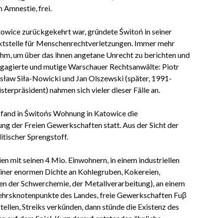
 Amnestie, frei.
wice zurückgekehrt war, gründete Świtoń in seiner
tstelle für Menschenrechtverletzungen. Immer mehr
m, um über das ihnen angetane Unrecht zu berichten und
Engagierte und mutige Warschauer Rechtsanwälte: Piotr
ław Siła-Nowicki und Jan Olszewski (später, 1991-
sterpräsident) nahmen sich vieler dieser Fälle an.
fand in Świtońs Wohnung in Katowice die
 der Freien Gewerkschaften statt. Aus der Sicht der
itischer Sprengstoff.
ien mit seinen 4 Mio. Einwohnern, in einem industriellen
einer enormen Dichte an Kohlegruben, Kokereien,
en der Schwerchemie, der Metallverarbeitung), an einem
ehrsknotenpunkte des Landes, freie Gewerkschaften Fuβ
tellen, Streiks verkünden, dann stünde die Existenz des