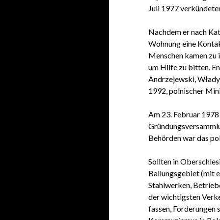
Juli 1977 verkündeten
Nachdem er nach Kato
Wohnung eine Kontak
Menschen kamen zu ih
um Hilfe zu bitten. 
Andrzejewski, Władys
1992, polnischer Mini
Am 23. Februar 1978 
Gründungsversammlung
Behörden war das pol
Sollten in Oberschles
Ballungsgebiet (mit 
Stahlwerken, Betrieb
der wichtigsten Verk
fassen, Forderungen s