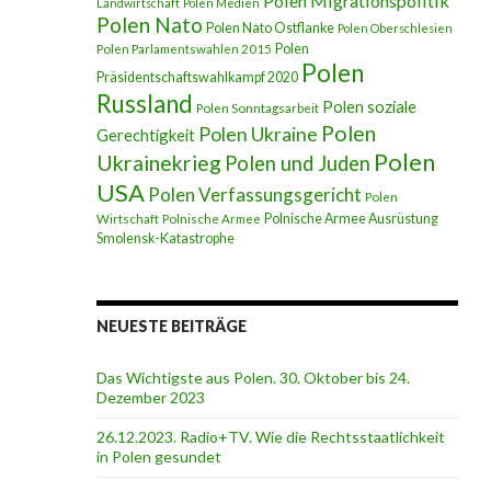
Polen Migrationspolitik
Landwirtschaft
Polen Medien
Polen Nato
Polen Nato Ostflanke
Polen Oberschlesien
Polen
Polen Parlamentswahlen 2015
Polen
Präsidentschaftswahlkampf 2020
Russland
Polen soziale
Polen Sonntagsarbeit
Polen
Polen Ukraine
Gerechtigkeit
Polen
Ukrainekrieg
Polen und Juden
USA
Polen Verfassungsgericht
Polen
Polnische Armee Ausrüstung
Wirtschaft
Polnische Armee
Smolensk-Katastrophe
NEUESTE BEITRÄGE
Das Wichtigste aus Polen. 30. Oktober bis 24.
Dezember 2023
26.12.2023. Radio+TV. Wie die Rechtsstaatlichkeit
in Polen gesundet