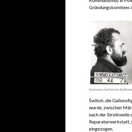
Kommunismus in Polen
Gründungskomitees i
Kazimierz Świtoń als Antikomm
Świtoń, die Galionsf
wurde, zwischen Mär
nach der Streikwelle 
Reparaturwerkstatt, 
eingezogen.