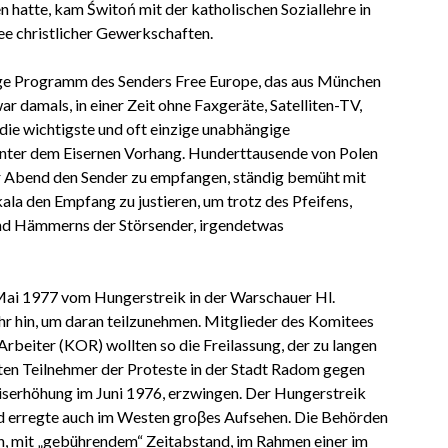
 hatte, kam Świtoń mit der katholischen Soziallehre in
ee christlicher Gewerkschaften.
ige Programm des Senders Free Europe, das aus München
ar damals, in einer Zeit ohne Faxgeräte, Satelliten-TV,
die wichtigste und oft einzige unabhängige
inter dem Eisernen Vorhang. Hunderttausende von Polen
r Abend den Sender zu empfangen, ständig bemüht mit
ala den Empfang zu justieren, um trotz des Pfeifens,
nd Hämmerns der Störsender, irgendetwas
Mai 1977 vom Hungerstreik in der Warschauer Hl.
hr hin, um daran teilzunehmen. Mitglieder des Komitees
Arbeiter (KOR) wollten so die Freilassung, der zu langen
lten Teilnehmer der Proteste in der Stadt Radom gegen
iserhöhung im Juni 1976, erzwingen. Der Hungerstreik
d erregte auch im Westen groβes Aufsehen. Die Behörden
n, mit „gebührendem“ Zeitabstand, im Rahmen einer im