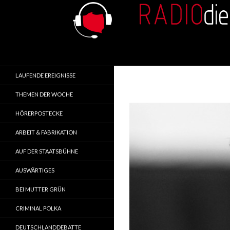
Search
RADIOdienst.pl
Aus Polen über Polen
LAUFENDE EREIGNISSE
THEMEN DER WOCHE
HÖRERPOSTECKE
ARBEIT & FABRIKATION
AUF DER STAATSBÜHNE
AUSWÄRTIGES
BEI MUTTER GRÜN
CRIMINAL POLKA
DEUTSCHLANDDEBATTE