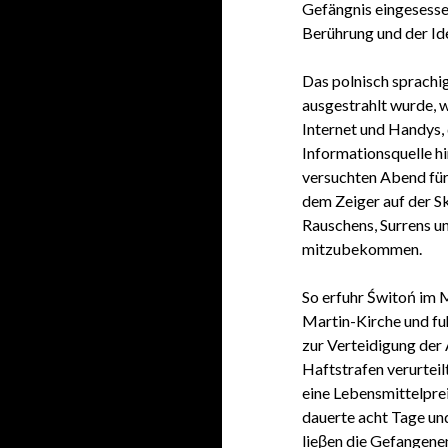
Gefängnis eingesessen
Berührung und der Id
Das polnisch sprach
ausgestrahlt wurde, w
Internet und Handys, 
Informationsquelle h
versuchten Abend fü
dem Zeiger auf der Sk
Rauschens, Surrens u
mitzubekommen.
So erfuhr Świtoń im 
Martin-Kirche und fu
zur Verteidigung der 
Haftstrafen verurtei
eine Lebensmittelpre
dauerte acht Tage un
lieβen die Gefangene