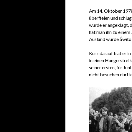
Am 14. Oktober 1978, 
überfielen und schluge
wurde er angeklagt, 
hat man ihn zu einem 
Ausland wurde Świtoń
Kurz darauf trat er i
in einen Hungerstreik
seiner ersten, für Ju
nicht besuchen durfte