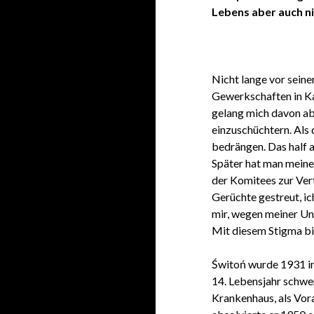
Lebens aber auch ni
Nicht lange vor seine
Gewerkschaften in K
gelang mich davon ab
einzuschüchtern. Als 
bedrängen. Das half 
Später hat man meine
der Komitees zur Ver
Gerüchte gestreut, ich
mir, wegen meiner Unn
Mit diesem Stigma bin
Świtoń wurde 1931 in
14. Lebensjahr schwe
Krankenhaus, als Vora