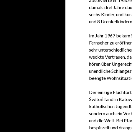
absolvierte er 1950 e
damals drei Jahre dau
sechs Kinder, und kur
und 8 Urenkelkindern
Im Jahr 1967 bekam Ś
Fernseher zu eröffnen
sehr unterschiedliche
weckte Vertrauen, da
hören über Ungerecht
unendliche Schlangest
beengte Wohnsituat
Der einzige Fluchtort
Świtoń fand in Katow
katholischen Jugendb
sondern auch ein Vor
und die Welt. Bei Pfa
bespitzelt und drang