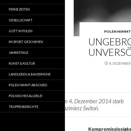
FERNE ZEITEN
GESELLSCHAFT
GOTT IN POLEN
POLEN NIMMT
UNGEBR
IM SPORT GESCHEHEN
UNVERS
JAHRESTAGE
8. DEZEMBER
KUNST & KULTUR
LANDLEBEN & BAUERMÜHE
POLEN NIMMT ABSCHIED
POLNISCHES ALLERLEI
Am 4. Dezember 2014 starb
TRUPPENBERICHTE
Kazimierz Świtoń.
Kompromisslosigkei