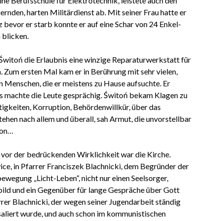
ine Berufsschule für Elektrotechnik, leistete auch den
ernden, harten Militärdienst ab. Mit seiner Frau hatte er
z bevor er starb konnte er auf eine Schar von 24 Enkel-
 blicken.
witoń die Erlaubnis eine winzige Reparaturwerkstatt für
. Zum ersten Mal kam er in Berührung mit sehr vielen,
n Menschen, die er meistens zu Hause aufsuchte. Er
s machte die Leute gesprächig. Świtoń bekam Klagen zu
igkeiten, Korruption, Behördenwillkür, über das
ehen nach allem und überall, sah Armut, die unvorstellbar
ion…
 vor der bedrückenden Wirklichkeit war die Kirche.
ice, in Pfarrer Franciszek Blachnicki, dem Begründer der
ewegung „Licht-Leben“, nicht nur einen Seelsorger,
bild und ein Gegenüber für lange Gespräche über Gott
rrer Blachnicki, der wegen seiner Jugendarbeit ständig
saliert wurde, und auch schon im kommunistischen