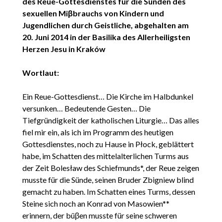
des Reue-Gottesdienstes für die Sünden des
sexuellen Miβbrauchs von Kindern und
Jugendlichen durch Geistliche, abgehalten am
20. Juni 2014 in der Basilika des Allerheiligsten
Herzen Jesu in Kraków
Wortlaut:
Ein Reue-Gottesdienst… Die Kirche im Halbdunkel
versunken… Bedeutende Gesten… Die
Tiefgründigkeit der katholischen Liturgie… Das alles
fiel mir ein, als ich im Programm des heutigen
Gottesdienstes, noch zu Hause in Płock, geblättert
habe, im Schatten des mittelalterlichen Turms aus
der Zeit Bolesław des Schiefmunds*, der Reue zeigen
musste für die Sünde, seinen Bruder Zbigniew blind
gemacht zu haben. Im Schatten eines Turms, dessen
Steine sich noch an Konrad von Masowien**
erinnern, der büβen musste für seine schweren