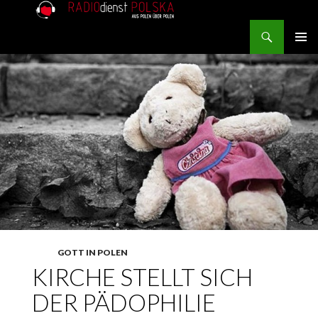
Search
RADIOdienst.pl
SKIP TO CONTENT
PRIMAR
MENU
GOTT IN POLEN
KIRCHE STELLT SICH
DER PÄDOPHILIE