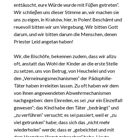
enttäuscht, eure Würde wurde mit Füβen getreten“.
Wir schlieβen uns dieser Stimme an, wir machen sie
uns zu eigen, in Kraków, hier, in Polen! Beschämt und
reuevoll bitten wir um Vergebung. Wir bitten Gott
darum, und wir bitten darum die Menschen, denen
Priester Leid angetan haben!
Wir, die Bischöfe, bekennen zudem, dass wir allzu
oft, anstatt das Wohl der Kinder an die erste Stelle
zu setzen, uns von Betrug, von Heuchelei und von
den „Verneinungsmechanismen“ der Pädophilie-
Täter haben irreleiten lassen. Zu oft haben wir dem
von ihnen angewendeten Abwehrmechanismen
nachgegeben: dem Einreden, es sei „nur ein Einzelfall
gewesen“; das Kind habe den Täter „bedrängt“ und
„zu verführen“ versucht; es sei passiert, weil er „zu
viel getrunken“ habe; dass sich das „nicht mehr
wiederholen“ werde; dass er „gebeichtet und mit
dem Vorgehen längst gebrochen“ habe. Heute