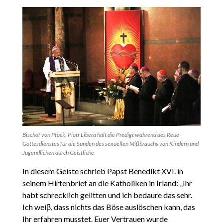
Bischof von Płock, Piotr Libera hält die Predigt während des Reue-
Gottesdienstes für die Sünden des sexuellen Miβbrauchs von Kindern und
Jugendlichen durch Geistliche
In diesem Geiste schrieb Papst Benedikt XVI. in
seinem Hirtenbrief an die Katholiken in Irland: „Ihr
habt schrecklich gelitten und ich bedaure das sehr.
Ich weiβ, dass nichts das Böse auslöschen kann, das
Ihr erfahren musstet. Euer Vertrauen wurde