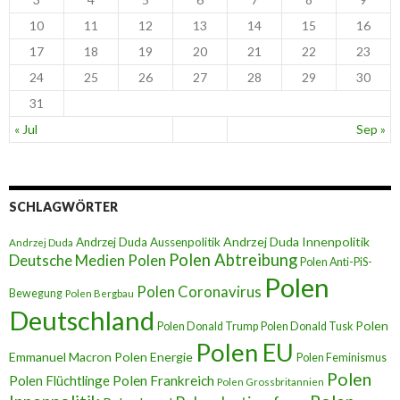
10
11
12
13
14
15
16
17
18
19
20
21
22
23
24
25
26
27
28
29
30
31
« Jul
Sep »
SCHLAGWÖRTER
Andrzej Duda Innenpolitik
Andrzej Duda Aussenpolitik
Andrzej Duda
Polen Abtreibung
Deutsche Medien Polen
Polen Anti-PiS-
Polen
Polen Coronavirus
Bewegung
Polen Bergbau
Deutschland
Polen
Polen Donald Trump
Polen Donald Tusk
Polen EU
Emmanuel Macron
Polen Energie
Polen Feminismus
Polen
Polen Flüchtlinge
Polen Frankreich
Polen Grossbritannien