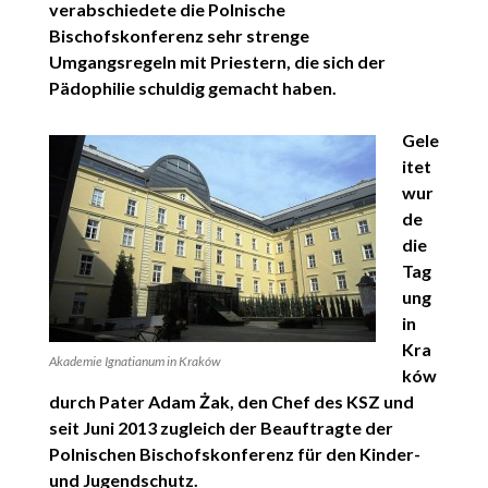
verabschiedete die Polnische
Bischofskonferenz sehr strenge
Umgangsregeln mit Priestern, die sich der
Pädophilie schuldig gemacht haben.
Gele
itet
wur
de
die
Tag
ung
in
Kra
Akademie Ignatianum in Kraków
ków
durch Pater Adam Żak, den
Chef des KSZ und
seit Juni 2013 zugleich der Beauftragte der
Polnischen
Bischofskonferenz für den Kinder-
und
Jugendschutz.