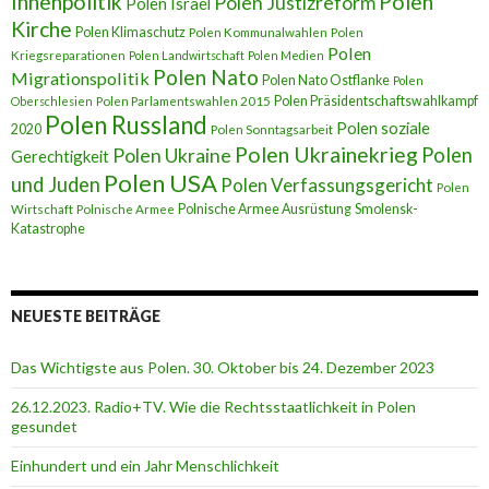
Innenpolitik
Polen
Polen Justizreform
Polen Israel
Kirche
Polen Klimaschutz
Polen Kommunalwahlen
Polen
Polen
Kriegsreparationen
Polen Landwirtschaft
Polen Medien
Polen Nato
Migrationspolitik
Polen Nato Ostflanke
Polen
Polen Präsidentschaftswahlkampf
Oberschlesien
Polen Parlamentswahlen 2015
Polen Russland
Polen soziale
2020
Polen Sonntagsarbeit
Polen Ukrainekrieg
Polen
Polen Ukraine
Gerechtigkeit
Polen USA
und Juden
Polen Verfassungsgericht
Polen
Polnische Armee Ausrüstung
Smolensk-
Wirtschaft
Polnische Armee
Katastrophe
NEUESTE BEITRÄGE
Das Wichtigste aus Polen. 30. Oktober bis 24. Dezember 2023
26.12.2023. Radio+TV. Wie die Rechtsstaatlichkeit in Polen
gesundet
Einhundert und ein Jahr Menschlichkeit