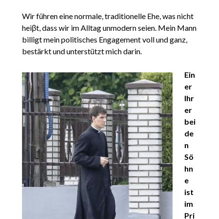
Wir führen eine normale, traditionelle Ehe, was nicht
heiβt, dass wir im Alltag unmodern seien. Mein Mann
billigt mein politisches Engagement voll und ganz,
bestärkt und unterstützt mich darin.
Ein
er
Ihr
er
bei
de
n
Sö
hn
e
ist
im
Pri