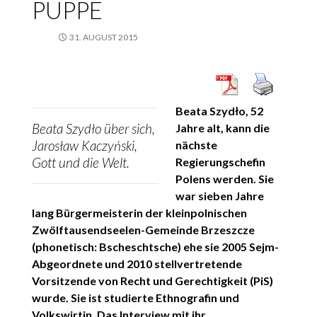
PUPPE
31. AUGUST 2015
Beata Szydło, 52
Beata Szydło über sich,
Jahre alt, kann die
Jarosław Kaczyński,
nächste
Gott und die Welt.
Regierungschefin
Polens werden. Sie
war sieben Jahre
lang Bürgermeisterin der kleinpolnischen
Zwölftausendseelen-Gemeinde Brzeszcze
(phonetisch: Bscheschtsche) ehe sie 2005 Sejm-
Abgeordnete und 2010 stellvertretende
Vorsitzende von Recht und Gerechtigkeit (PiS)
wurde. Sie ist studierte Ethnografin und
Volkswirtin. Das Interview mit ihr