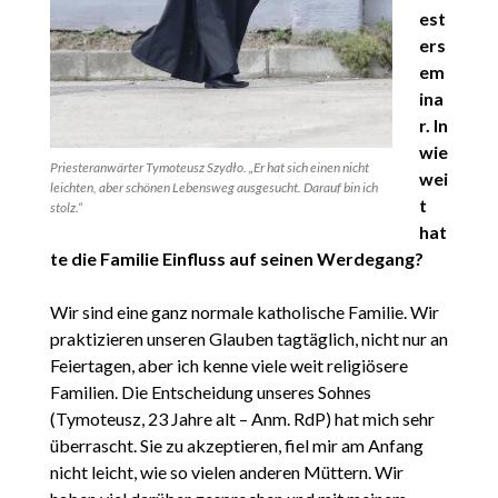
est
ers
em
ina
r. In
wie
Priesteranwärter Tymoteusz Szydło. „Er hat sich einen nicht
wei
leichten, aber schönen Lebensweg ausgesucht. Darauf bin ich
t
stolz.“
hat
te die Familie Einfluss auf seinen Werdegang?
Wir sind eine ganz normale katholische Familie. Wir
praktizieren unseren Glauben tagtäglich, nicht nur an
Feiertagen, aber ich kenne viele weit religiösere
Familien. Die Entscheidung unseres Sohnes
(Tymoteusz, 23 Jahre alt – Anm. RdP) hat mich sehr
überrascht. Sie zu akzeptieren, fiel mir am Anfang
nicht leicht, wie so vielen anderen Müttern. Wir