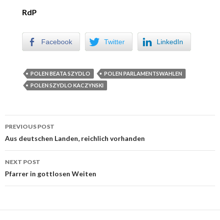
RdP
Facebook
Twitter
LinkedIn
POLEN BEATA SZYDLO
POLEN PARLAMENTSWAHLEN
POLEN SZYDLO KACZYNSKI
PREVIOUS POST
Post navigation
Aus deutschen Landen, reichlich vorhanden
NEXT POST
Pfarrer in gottlosen Weiten