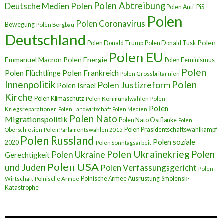
Polen Abtreibung
Deutsche Medien Polen
Polen Anti-PiS-
Polen
Polen Coronavirus
Bewegung
Polen Bergbau
Deutschland
Polen
Polen Donald Trump
Polen Donald Tusk
Polen EU
Emmanuel Macron
Polen Energie
Polen Feminismus
Polen
Polen Flüchtlinge
Polen Frankreich
Polen Grossbritannien
Innenpolitik
Polen
Polen Justizreform
Polen Israel
Kirche
Polen Klimaschutz
Polen Kommunalwahlen
Polen
Polen
Kriegsreparationen
Polen Landwirtschaft
Polen Medien
Polen Nato
Migrationspolitik
Polen Nato Ostflanke
Polen
Polen Präsidentschaftswahlkampf
Oberschlesien
Polen Parlamentswahlen 2015
Polen Russland
Polen soziale
2020
Polen Sonntagsarbeit
Polen Ukrainekrieg
Polen
Polen Ukraine
Gerechtigkeit
Polen USA
und Juden
Polen Verfassungsgericht
Polen
Polnische Armee Ausrüstung
Smolensk-
Wirtschaft
Polnische Armee
Katastrophe