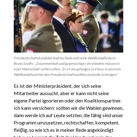
Präsidentschaftskandidat Andrzej Duda und seine Wahlkampfleiterin
Beata Szydło. „Zusammenhalt und gegenseitiges Verständnis müssen in
einer Mannschaft vorherrschen.. Es ist uns gelungen so etwas in unserem
Wahlkampfteam bei den Präsidentschaftswahlen zustande zu bringen.“
Es ist der Ministerpräsident, der sich seine
Mitarbeiter aussucht, aber er kann nicht seine
eigene Partei ignorieren oder den Koalitionspartner.
Ich kann versichern: sollten wir die Wahlen gewinnen,
dann werde ich auf Leute setzten, die fähig sind unser
Programm umzusetzen, rechtschaffen, kompetent,
fleiβig, so wie ich es in meiner Rede angekündigt