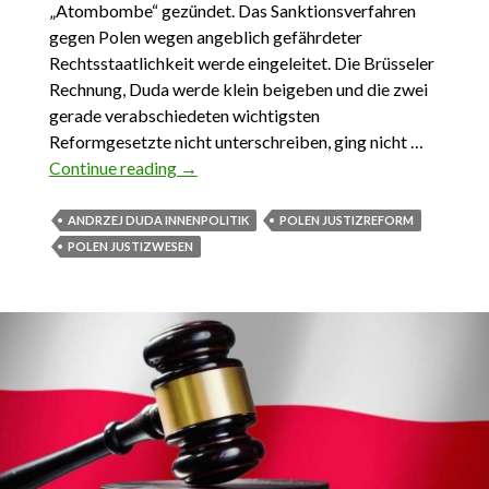
„Atombombe“ gezündet. Das Sanktionsverfahren
gegen Polen wegen angeblich gefährdeter
Rechtsstaatlichkeit werde eingeleitet. Die Brüsseler
Rechnung, Duda werde klein beigeben und die zwei
gerade verabschiedeten wichtigsten
Reformgesetzte nicht unterschreiben, ging nicht …
Continue reading
Polens Justizreform. Warum
→
Staatspräsident Duda unterschrieben hat
ANDRZEJ DUDA INNENPOLITIK
POLEN JUSTIZREFORM
POLEN JUSTIZWESEN