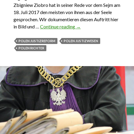
Zbigniew Ziobro hat in seiner Rede vor dem Sejm am
18. Juli 2017 den meisten von ihnen aus der Seele
gesprochen. Wir dokumentieren diesen Auftritt hier
in Bild und …
Continue reading
Polens Justizreform. Der
→
tiefe Fall der Richter
POLEN JUSTIZREFORM
POLEN JUSTIZWESEN
POLEN RICHTER