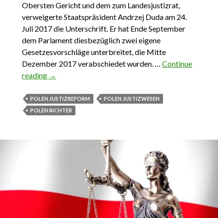
Obersten Gericht und dem zum Landesjustizrat,
verweigerte Staatspräsident Andrzej Duda am 24.
Juli 2017 die Unterschrift. Er hat Ende September
dem Parlament diesbezüglich zwei eigene
Gesetzesvorschläge unterbreitet, die Mitte
Dezember 2017 verabschiedet wurden. …
Continue
reading
Polens Justizreform genau betrachtet 1. Das
→
Gerichtsverfassungsgesetz
POLEN JUSTIZREFORM
POLEN JUSTIZWESEN
POLEN RICHTER