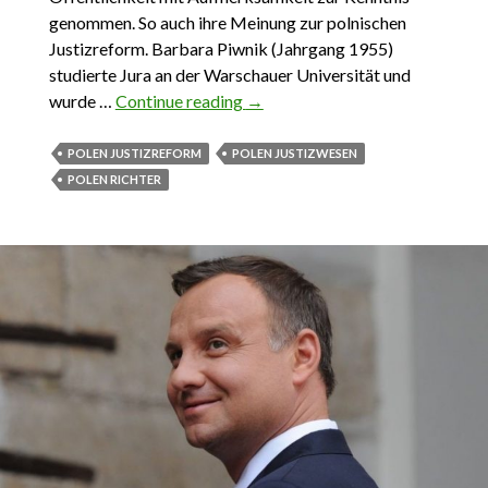
genommen. So auch ihre Meinung zur polnischen
Justizreform. Barbara Piwnik (Jahrgang 1955)
studierte Jura an der Warschauer Universität und
wurde …
Continue reading
Polens Justizreform. Eine
→
Richterin spricht Klartext
POLEN JUSTIZREFORM
POLEN JUSTIZWESEN
POLEN RICHTER