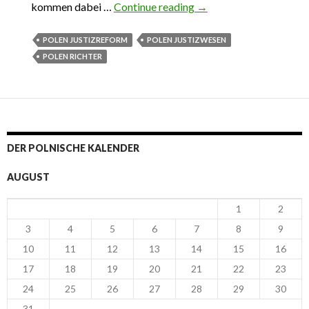
kommen dabei …
Continue reading
Polens Justizreform.
→
Mythen und Fakten.
POLEN JUSTIZREFORM
POLEN JUSTIZWESEN
POLEN RICHTER
DER POLNISCHE KALENDER
AUGUST
1
2
3
4
5
6
7
8
9
10
11
12
13
14
15
16
17
18
19
20
21
22
23
24
25
26
27
28
29
30
31