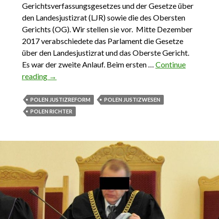
Gerichtsverfassungsgesetzes und der Gesetze über
den Landesjustizrat (LJR) sowie die des Obersten
Gerichts (OG). Wir stellen sie vor. Mitte Dezember
2017 verabschiedete das Parlament die Gesetze
über den Landesjustizrat und das Oberste Gericht.
Es war der zweite Anlauf. Beim ersten …
Continue
reading
Polens Justizreform genau betrachtet 2. Der
→
Landesjustizrat
POLEN JUSTIZREFORM
POLEN JUSTIZWESEN
POLEN RICHTER