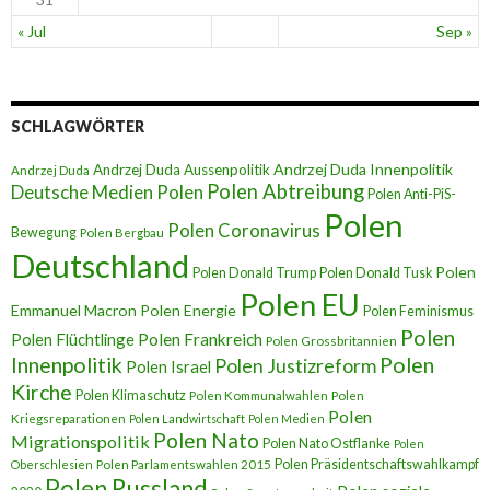
« Jul
Sep »
SCHLAGWÖRTER
Andrzej Duda Innenpolitik
Andrzej Duda Aussenpolitik
Andrzej Duda
Polen Abtreibung
Deutsche Medien Polen
Polen Anti-PiS-
Polen
Polen Coronavirus
Bewegung
Polen Bergbau
Deutschland
Polen
Polen Donald Trump
Polen Donald Tusk
Polen EU
Emmanuel Macron
Polen Energie
Polen Feminismus
Polen
Polen Flüchtlinge
Polen Frankreich
Polen Grossbritannien
Innenpolitik
Polen
Polen Justizreform
Polen Israel
Kirche
Polen Klimaschutz
Polen Kommunalwahlen
Polen
Polen
Kriegsreparationen
Polen Landwirtschaft
Polen Medien
Polen Nato
Migrationspolitik
Polen Nato Ostflanke
Polen
Polen Präsidentschaftswahlkampf
Oberschlesien
Polen Parlamentswahlen 2015
Polen Russland