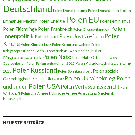
Deutschland
Polen
Polen Donald Trump
Polen Donald Tusk
Polen EU
Emmanuel Macron
Polen Energie
Polen Feminismus
Polen
Polen Flüchtlinge
Polen Frankreich
Polen Grossbritannien
Innenpolitik
Polen
Polen Justizreform
Polen Israel
Kirche
Polen Klimaschutz
Polen Kommunalwahlen
Polen
Polen
Kriegsreparationen
Polen Landwirtschaft
Polen Medien
Polen Nato
Migrationspolitik
Polen Nato Ostflanke
Polen
Polen Präsidentschaftswahlkampf
Oberschlesien
Polen Parlamentswahlen 2015
Polen Russland
Polen soziale
2020
Polen Sonntagsarbeit
Polen Ukrainekrieg
Polen
Polen Ukraine
Gerechtigkeit
Polen USA
und Juden
Polen Verfassungsgericht
Polen
Polnische Armee Ausrüstung
Smolensk-
Wirtschaft
Polnische Armee
Katastrophe
NEUESTE BEITRÄGE