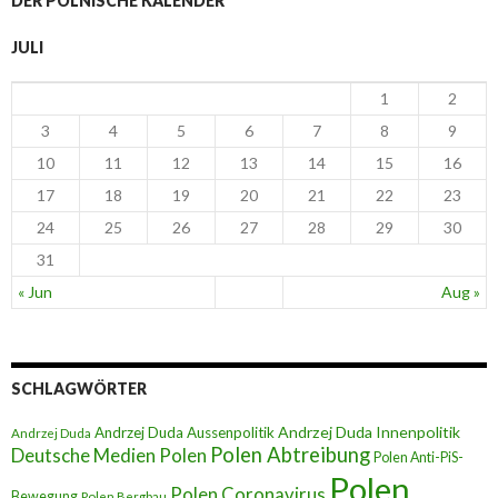
DER POLNISCHE KALENDER
JULI
1
2
3
4
5
6
7
8
9
10
11
12
13
14
15
16
17
18
19
20
21
22
23
24
25
26
27
28
29
30
31
« Jun
Aug »
SCHLAGWÖRTER
Andrzej Duda Innenpolitik
Andrzej Duda Aussenpolitik
Andrzej Duda
Polen Abtreibung
Deutsche Medien Polen
Polen Anti-PiS-
Polen
Polen Coronavirus
Bewegung
Polen Bergbau