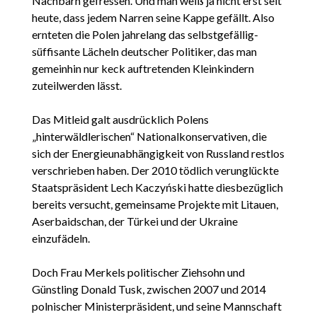
Nachbarn gefressen. Und man weiß ja nicht erst seit
heute, dass jedem Narren seine Kappe gefällt. Also
ernteten die Polen jahrelang das selbstgefällig-
süffisante Lächeln deutscher Politiker, das man
gemeinhin nur keck auftretenden Kleinkindern
zuteilwerden lässt.
Das Mitleid galt ausdrücklich Polens
„hinterwäldlerischen“ Nationalkonservativen, die
sich der Energieunabhängigkeit von Russland restlos
verschrieben haben. Der 2010 tödlich verunglückte
Staatspräsident Lech Kaczyński hatte diesbezüglich
bereits versucht, gemeinsame Projekte mit Litauen,
Aserbaidschan, der Türkei und der Ukraine
einzufädeln.
Doch Frau Merkels politischer Ziehsohn und
Günstling Donald Tusk, zwischen 2007 und 2014
polnischer Ministerpräsident, und seine Mannschaft