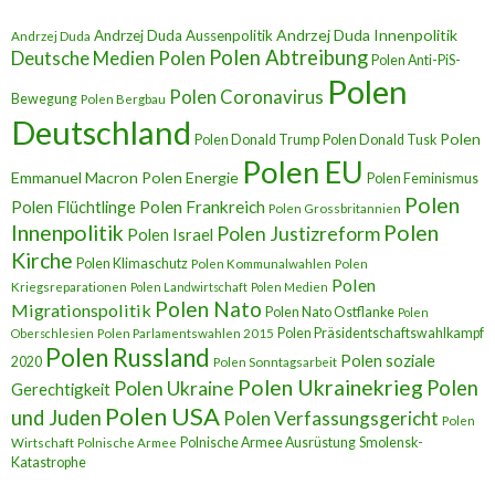
Andrzej Duda Innenpolitik
Andrzej Duda Aussenpolitik
Andrzej Duda
Polen Abtreibung
Deutsche Medien Polen
Polen Anti-PiS-
Polen
Polen Coronavirus
Bewegung
Polen Bergbau
Deutschland
Polen
Polen Donald Trump
Polen Donald Tusk
Polen EU
Emmanuel Macron
Polen Energie
Polen Feminismus
Polen
Polen Flüchtlinge
Polen Frankreich
Polen Grossbritannien
Innenpolitik
Polen
Polen Justizreform
Polen Israel
Kirche
Polen Klimaschutz
Polen Kommunalwahlen
Polen
Polen
Kriegsreparationen
Polen Landwirtschaft
Polen Medien
Polen Nato
Migrationspolitik
Polen Nato Ostflanke
Polen
Polen Präsidentschaftswahlkampf
Oberschlesien
Polen Parlamentswahlen 2015
Polen Russland
Polen soziale
2020
Polen Sonntagsarbeit
Polen Ukrainekrieg
Polen
Polen Ukraine
Gerechtigkeit
Polen USA
und Juden
Polen Verfassungsgericht
Polen
Polnische Armee Ausrüstung
Smolensk-
Wirtschaft
Polnische Armee
Katastrophe