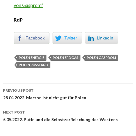
von Gasprom“
RdP
Facebook
Twitter
LinkedIn
POLEN ENERGIE
POLEN ERDGAS
POLEN GASPROM
POLEN RUSSLAND
PREVIOUS POST
Post navigation
28.04.2022. Macron ist nicht gut für Polen
NEXT POST
5.05.2022. Putin und die Selbstzerfleischung des Westens