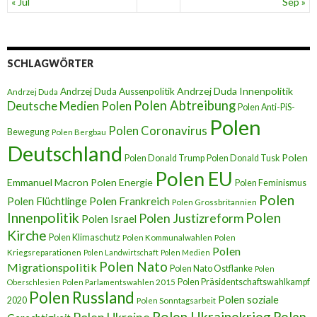
« Jul
Sep »
SCHLAGWÖRTER
Andrzej Duda Innenpolitik
Andrzej Duda Aussenpolitik
Andrzej Duda
Polen Abtreibung
Deutsche Medien Polen
Polen Anti-PiS-
Polen
Polen Coronavirus
Bewegung
Polen Bergbau
Deutschland
Polen
Polen Donald Trump
Polen Donald Tusk
Polen EU
Emmanuel Macron
Polen Energie
Polen Feminismus
Polen
Polen Flüchtlinge
Polen Frankreich
Polen Grossbritannien
Innenpolitik
Polen
Polen Justizreform
Polen Israel
Kirche
Polen Klimaschutz
Polen Kommunalwahlen
Polen
Polen
Kriegsreparationen
Polen Landwirtschaft
Polen Medien
Polen Nato
Migrationspolitik
Polen Nato Ostflanke
Polen
Polen Präsidentschaftswahlkampf
Oberschlesien
Polen Parlamentswahlen 2015
Polen Russland
Polen soziale
2020
Polen Sonntagsarbeit
Polen Ukrainekrieg