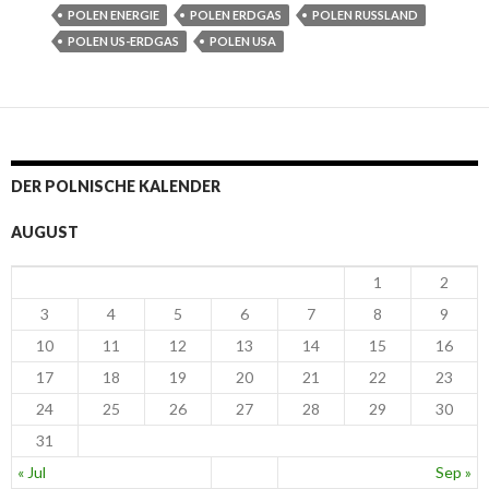
POLEN ENERGIE
POLEN ERDGAS
POLEN RUSSLAND
POLEN US-ERDGAS
POLEN USA
DER POLNISCHE KALENDER
AUGUST
1
2
3
4
5
6
7
8
9
10
11
12
13
14
15
16
17
18
19
20
21
22
23
24
25
26
27
28
29
30
31
« Jul
Sep »