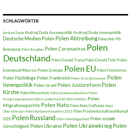
SCHLAGWÖRTER
Andrzej Duda Innenpolitik
Andrzej Duda Aussenpolitik
Andrzej Duda
Polen Abtreibung
Deutsche Medien Polen
Polen Anti-PiS-
Polen
Polen Coronavirus
Bewegung
Polen Bergbau
Deutschland
Polen
Polen Donald Trump
Polen Donald Tusk
Polen EU
Emmanuel Macron
Polen Energie
Polen Feminismus
Polen
Polen Flüchtlinge
Polen Frankreich
Polen Grossbritannien
Innenpolitik
Polen
Polen Justizreform
Polen Israel
Kirche
Polen Klimaschutz
Polen Kommunalwahlen
Polen
Polen
Kriegsreparationen
Polen Landwirtschaft
Polen Medien
Polen Nato
Migrationspolitik
Polen Nato Ostflanke
Polen
Polen Präsidentschaftswahlkampf
Oberschlesien
Polen Parlamentswahlen 2015
Polen Russland
Polen soziale
2020
Polen Sonntagsarbeit
Polen Ukrainekrieg
Polen
Polen Ukraine
Gerechtigkeit