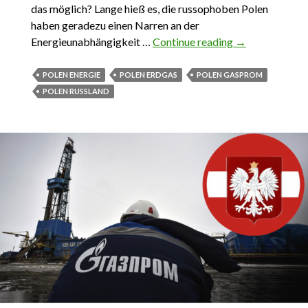
das möglich? Lange hieß es, die russophoben Polen
haben geradezu einen Narren an der
Energieunabhängigkeit …
Continue reading
1.05.2022. Es
→
gibt ein Leben
ohne russisches
POLEN ENERGIE
POLEN ERDGAS
POLEN GASPROM
Gas in Polen
POLEN RUSSLAND