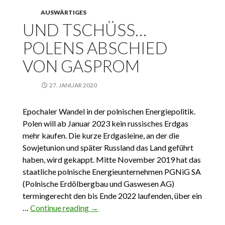
AUSWÄRTIGES
UND TSCHÜSS…
POLENS ABSCHIED
VON GASPROM
27. JANUAR 2020
Epochaler Wandel in der polnischen Energiepolitik.
Polen will ab Januar 2023 kein russisches Erdgas
mehr kaufen. Die kurze Erdgasleine, an der die
Sowjetunion und später Russland das Land geführt
haben, wird gekappt. Mitte November 2019 hat das
staatliche polnische Energieunternehmen PGNiG SA
(Polnische Erdölbergbau und Gaswesen AG)
termingerecht den bis Ende 2022 laufenden, über ein
…
Continue reading
Und Tschüss… Polens Abschied von
→
Gasprom