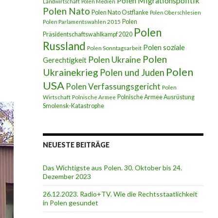
Polen Migrationspolitik
Landwirtschaft
Polen Medien
Polen Nato
Polen Nato Ostflanke
Polen Oberschlesien
Polen
Polen Parlamentswahlen 2015
Polen
Präsidentschaftswahlkampf 2020
ste aus Polen 10. Juli bis 2. Oktober 2022
Russland
Polen soziale
Polen Sonntagsarbeit
Polen
Polen Ukraine
Gerechtigkeit
Polen
Ukrainekrieg
Polen und Juden
USA
Polen Verfassungsgericht
Polen
Polnische Armee Ausrüstung
Wirtschaft
Polnische Armee
Smolensk-Katastrophe
NEUESTE BEITRÄGE
Das Wichtigste aus Polen. 30. Oktober bis 24.
Dezember 2023
26.12.2023. Radio+TV. Wie die Rechtsstaatlichkeit
in Polen gesundet