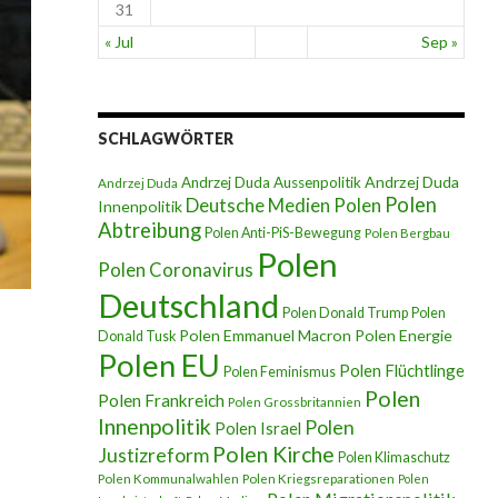
31
« Jul
Sep »
SCHLAGWÖRTER
Andrzej Duda
Andrzej Duda Aussenpolitik
Andrzej Duda
Polen
Deutsche Medien Polen
Innenpolitik
Abtreibung
Polen Anti-PiS-Bewegung
Polen Bergbau
Polen
Polen Coronavirus
Deutschland
Polen Donald Trump
Polen
Polen Emmanuel Macron
Polen Energie
Donald Tusk
Polen EU
Polen Flüchtlinge
Polen Feminismus
Polen
Polen Frankreich
Polen Grossbritannien
Innenpolitik
Polen
Polen Israel
Polen Kirche
Justizreform
Polen Klimaschutz
Polen Kommunalwahlen
Polen Kriegsreparationen
Polen