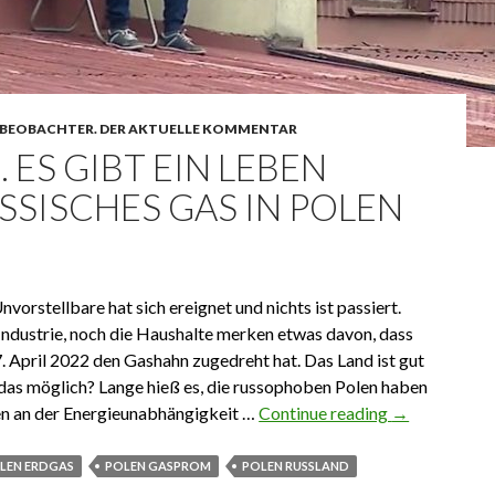
BEOBACHTER. DER AKTUELLE KOMMENTAR
. ES GIBT EIN LEBEN
SSISCHES GAS IN POLEN
vorstellbare hat sich ereignet und nichts ist passiert.
Industrie, noch die Haushalte merken etwas davon, dass
. April 2022 den Gashahn zugedreht hat. Das Land ist gut
as möglich? Lange hieß es, die russophoben Polen haben
en an der Energieunabhängigkeit …
Continue reading
1.05.2022. Es
→
LEN ERDGAS
POLEN GASPROM
POLEN RUSSLAND