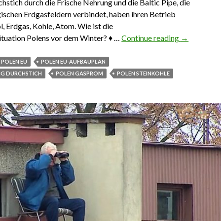
chstich durch die Frische Nehrung und die Baltic Pipe, die
ischen Erdgasfeldern verbindet, haben ihren Betrieb
 Erdgas, Kohle, Atom. Wie ist die
tuation Polens vor dem Winter? ♦ …
Continue reading
Das Wichtig
→
POLEN EU
POLEN EU-AUFBAUPLAN
NG DURCHSTICH
POLEN GASPROM
POLEN STEINKOHLE