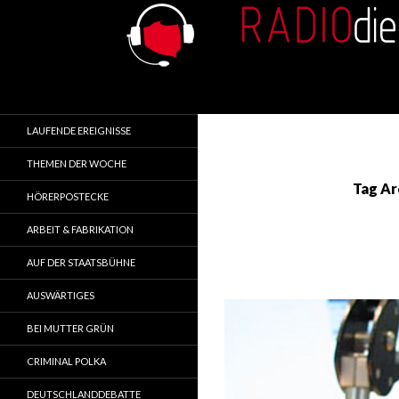
Search
RADIOdienst.pl
Aus Polen über Polen
LAUFENDE EREIGNISSE
THEMEN DER WOCHE
Tag Ar
HÖRERPOSTECKE
ARBEIT & FABRIKATION
AUF DER STAATSBÜHNE
AUSWÄRTIGES
BEI MUTTER GRÜN
CRIMINAL POLKA
DEUTSCHLANDDEBATTE