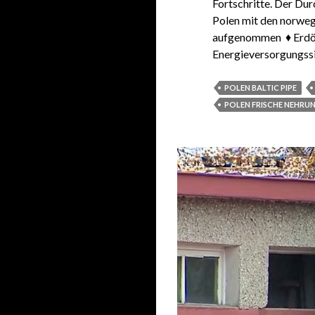
Fortschritte. Der Dur
Polen mit den norweg
aufgenommen ♦ Erdöl,
Energieversorgungssi
POLEN BALTIC PIPE
POLEN FRISCHE NEHRU