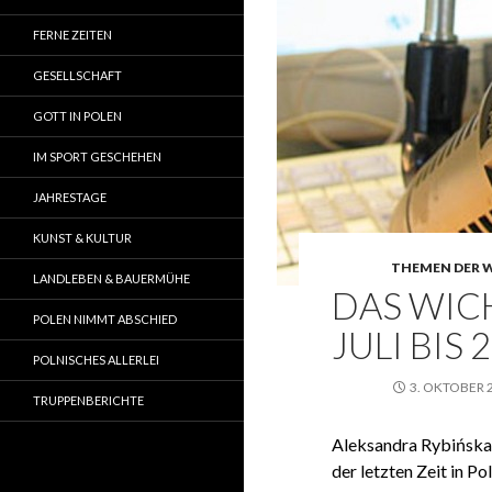
FERNE ZEITEN
GESELLSCHAFT
GOTT IN POLEN
IM SPORT GESCHEHEN
JAHRESTAGE
KUNST & KULTUR
THEMEN DER 
LANDLEBEN & BAUERMÜHE
DAS WICH
POLEN NIMMT ABSCHIED
JULI BIS
POLNISCHES ALLERLEI
3. OKTOBER 
TRUPPENBERICHTE
Aleksandra Rybińska 
der letzten Zeit in 