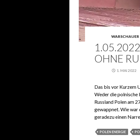
WARSCHAUER 
1.05.2022
OHNE RU
1. MAI 2022
Das bis vor Kurzem Un
Weder die polnische 
Russland Polen am 27
gewappnet. Wie war d
geradezu einen Narr
POLEN ENERGIE
PO