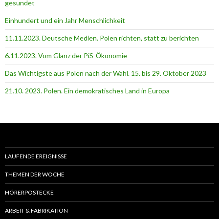
gesundet
Einhundert und ein Jahr Menschlichkeit
11.11.2023. Deutsche Medien. Polen richten, statt zu berichten
6.11.2023. Vom Glanz der PiS-Ӧkonomie
Das Wichtigste aus Polen nach der Wahl. 15. bis 29. Oktober 2023
21.10. 2023. Polen. Ein demokratisches Land in Europa
LAUFENDE EREIGNISSE
THEMEN DER WOCHE
HÖRERPOSTECKE
ARBEIT & FABRIKATION