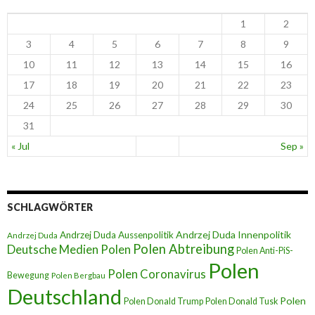
1
2
3
4
5
6
7
8
9
10
11
12
13
14
15
16
17
18
19
20
21
22
23
24
25
26
27
28
29
30
31
« Jul
Sep »
SCHLAGWÖRTER
Andrzej Duda Innenpolitik
Andrzej Duda Aussenpolitik
Andrzej Duda
Polen Abtreibung
Deutsche Medien Polen
Polen Anti-PiS-
Polen
Polen Coronavirus
Bewegung
Polen Bergbau
Deutschland
Polen
Polen Donald Trump
Polen Donald Tusk