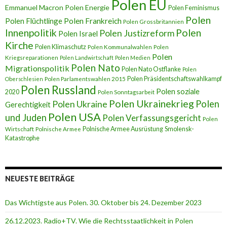
Polen EU
Emmanuel Macron
Polen Energie
Polen Feminismus
Polen
Polen Flüchtlinge
Polen Frankreich
Polen Grossbritannien
Innenpolitik
Polen
Polen Justizreform
Polen Israel
Kirche
Polen Klimaschutz
Polen Kommunalwahlen
Polen
Polen
Kriegsreparationen
Polen Landwirtschaft
Polen Medien
Polen Nato
Migrationspolitik
Polen Nato Ostflanke
Polen
Polen Präsidentschaftswahlkampf
Oberschlesien
Polen Parlamentswahlen 2015
Polen Russland
Polen soziale
2020
Polen Sonntagsarbeit
Polen Ukrainekrieg
Polen
Polen Ukraine
Gerechtigkeit
Polen USA
und Juden
Polen Verfassungsgericht
Polen
Polnische Armee Ausrüstung
Smolensk-
Wirtschaft
Polnische Armee
Katastrophe
NEUESTE BEITRÄGE
Das Wichtigste aus Polen. 30. Oktober bis 24. Dezember 2023
26.12.2023. Radio+TV. Wie die Rechtsstaatlichkeit in Polen