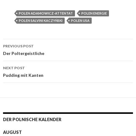
POLEN ADAMOWICZ-ATTENTAT
POLEN ENERGIE
POLEN SALVINI KACZYŃSKI
POLEN USA
PREVIOUS POST
Post navigation
Der Poltergeistliche
NEXT POST
Pudding mit Kanten
DER POLNISCHE KALENDER
AUGUST