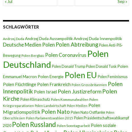
« Jul
Sep »
SCHLAGWÖRTER
Andrzej Duda Innenpolitik
Andrzej Duda Aussenpolitik
Andrzej Duda
Polen Abtreibung
Deutsche Medien Polen
Polen Anti-PiS-
Polen
Polen Coronavirus
Bewegung
Polen Bergbau
Deutschland
Polen
Polen Donald Trump
Polen Donald Tusk
Polen EU
Emmanuel Macron
Polen Energie
Polen Feminismus
Polen
Polen Flüchtlinge
Polen Frankreich
Polen Grossbritannien
Innenpolitik
Polen
Polen Justizreform
Polen Israel
Kirche
Polen Klimaschutz
Polen Kommunalwahlen
Polen
Polen
Kriegsreparationen
Polen Landwirtschaft
Polen Medien
Polen Nato
Migrationspolitik
Polen Nato Ostflanke
Polen
Polen Präsidentschaftswahlkampf
Oberschlesien
Polen Parlamentswahlen 2015
Polen Russland
Polen soziale
2020
Polen Sonntagsarbeit