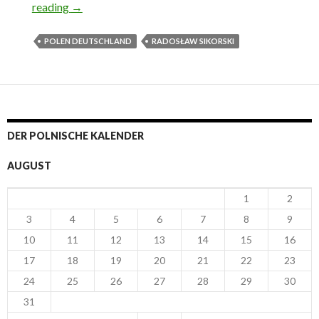
reading
„Willkommen in Warschau, Herr Sikorski“
→
POLEN DEUTSCHLAND
RADOSŁAW SIKORSKI
DER POLNISCHE KALENDER
AUGUST
1
2
3
4
5
6
7
8
9
10
11
12
13
14
15
16
17
18
19
20
21
22
23
24
25
26
27
28
29
30
31