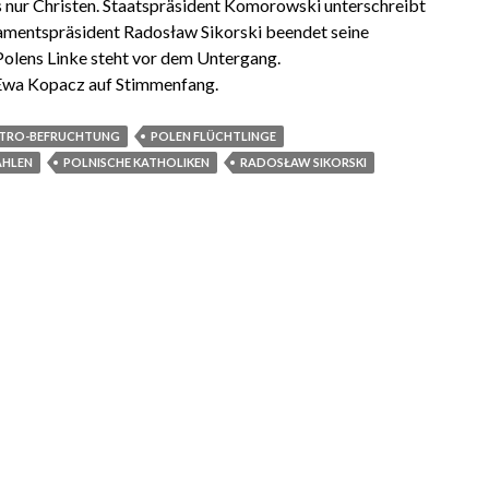
s nur Christen. Staatspräsident Komorowski unterschreibt
lamentspräsident Radosław Sikorski beendet seine
 Polens Linke steht vor dem Untergang.
 Ewa Kopacz auf Stimmenfang.
VITRO-BEFRUCHTUNG
POLEN FLÜCHTLINGE
AHLEN
POLNISCHE KATHOLIKEN
RADOSŁAW SIKORSKI