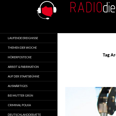
Search
RADIOdienst.pl
Aus Polen über Polen
LAUFENDE EREIGNISSE
THEMEN DER WOCHE
Tag Ar
HÖRERPOSTECKE
ARBEIT & FABRIKATION
AUF DER STAATSBÜHNE
AUSWÄRTIGES
BEI MUTTER GRÜN
CRIMINAL POLKA
DEUTSCHLANDDEBATTE