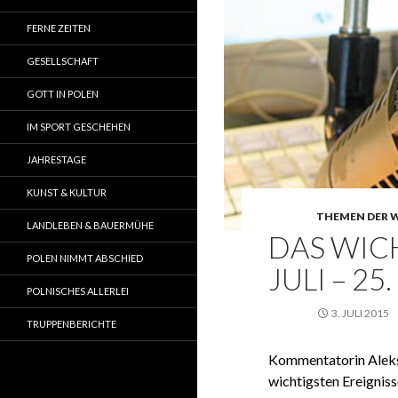
FERNE ZEITEN
GESELLSCHAFT
GOTT IN POLEN
IM SPORT GESCHEHEN
JAHRESTAGE
KUNST & KULTUR
THEMEN DER 
LANDLEBEN & BAUERMÜHE
DAS WICH
POLEN NIMMT ABSCHIED
JULI – 25
POLNISCHES ALLERLEI
3. JULI 2015
TRUPPENBERICHTE
Kommentatorin Aleks
wichtigsten Ereigniss