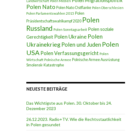
Polen Migrationspolitik
Landwirtschaft
Polen Medien
Polen Nato
Polen Nato Ostflanke
Polen Oberschlesien
Polen
Polen Parlamentswahlen 2015
Polen
Präsidentschaftswahlkampf 2020
Russland
Polen soziale
Polen Sonntagsarbeit
Polen
Polen Ukraine
Gerechtigkeit
Polen
Ukrainekrieg
Polen und Juden
USA
Polen Verfassungsgericht
Polen
Polnische Armee Ausrüstung
Wirtschaft
Polnische Armee
Smolensk-Katastrophe
NEUESTE BEITRÄGE
Das Wichtigste aus Polen. 30. Oktober bis 24.
Dezember 2023
26.12.2023. Radio+TV. Wie die Rechtsstaatlichkeit
in Polen gesundet