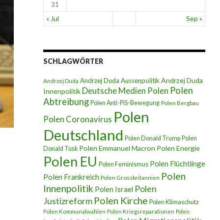
31
« Jul
Sep »
SCHLAGWÖRTER
Andrzej Duda
Andrzej Duda Aussenpolitik
Andrzej Duda
Polen
Deutsche Medien Polen
Innenpolitik
Abtreibung
Polen Anti-PiS-Bewegung
Polen Bergbau
Polen
Polen Coronavirus
Deutschland
Polen Donald Trump
Polen
Polen Emmanuel Macron
Polen Energie
Donald Tusk
Polen EU
Polen Flüchtlinge
Polen Feminismus
Polen
Polen Frankreich
Polen Grossbritannien
Innenpolitik
Polen
Polen Israel
Polen Kirche
Justizreform
Polen Klimaschutz
Polen Kommunalwahlen
Polen Kriegsreparationen
Polen