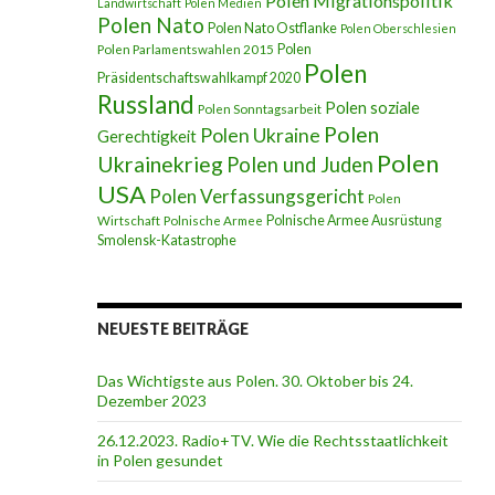
Polen Migrationspolitik
Landwirtschaft
Polen Medien
Polen Nato
Polen Nato Ostflanke
Polen Oberschlesien
Polen
Polen Parlamentswahlen 2015
Polen
Präsidentschaftswahlkampf 2020
Russland
Polen soziale
Polen Sonntagsarbeit
Polen
Polen Ukraine
Gerechtigkeit
Polen
Ukrainekrieg
Polen und Juden
USA
Polen Verfassungsgericht
Polen
Polnische Armee Ausrüstung
Wirtschaft
Polnische Armee
Smolensk-Katastrophe
NEUESTE BEITRÄGE
Das Wichtigste aus Polen. 30. Oktober bis 24.
Dezember 2023
26.12.2023. Radio+TV. Wie die Rechtsstaatlichkeit
in Polen gesundet