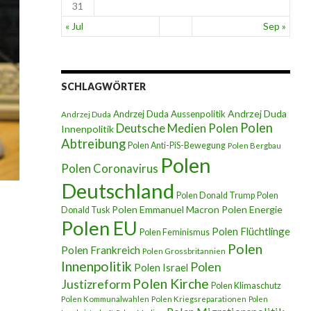
31
« Jul
Sep »
SCHLAGWÖRTER
Andrzej Duda
Andrzej Duda Aussenpolitik
Andrzej Duda
Polen
Deutsche Medien Polen
Innenpolitik
Abtreibung
Polen Anti-PiS-Bewegung
Polen Bergbau
Polen
Polen Coronavirus
Deutschland
Polen Donald Trump
Polen
Polen Emmanuel Macron
Polen Energie
Donald Tusk
Polen EU
Polen Flüchtlinge
Polen Feminismus
Polen
Polen Frankreich
Polen Grossbritannien
Innenpolitik
Polen
Polen Israel
Polen Kirche
Justizreform
Polen Klimaschutz
Polen Kommunalwahlen
Polen Kriegsreparationen
Polen