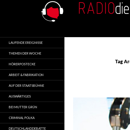
Search
RADIOdienst.pl
Aus Polen über Polen
LAUFENDE EREIGNISSE
THEMEN DER WOCHE
Tag Ar
HÖRERPOSTECKE
ARBEIT & FABRIKATION
AUF DER STAATSBÜHNE
AUSWÄRTIGES
BEI MUTTER GRÜN
CRIMINAL POLKA
DEUTSCHLANDDEBATTE