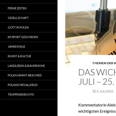
FERNE ZEITEN
GESELLSCHAFT
GOTT IN POLEN
IM SPORT GESCHEHEN
JAHRESTAGE
KUNST & KULTUR
THEMEN DER 
LANDLEBEN & BAUERMÜHE
DAS WICH
POLEN NIMMT ABSCHIED
JULI – 25
POLNISCHES ALLERLEI
3. JULI 2015
TRUPPENBERICHTE
Kommentatorin Aleks
wichtigsten Ereigniss