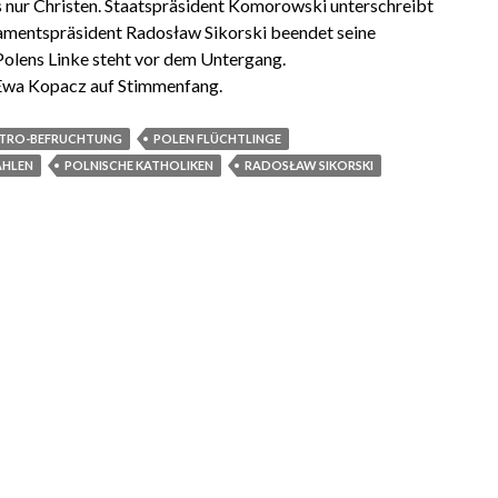
s nur Christen. Staatspräsident Komorowski unterschreibt
lamentspräsident Radosław Sikorski beendet seine
 Polens Linke steht vor dem Untergang.
 Ewa Kopacz auf Stimmenfang.
VITRO-BEFRUCHTUNG
POLEN FLÜCHTLINGE
AHLEN
POLNISCHE KATHOLIKEN
RADOSŁAW SIKORSKI