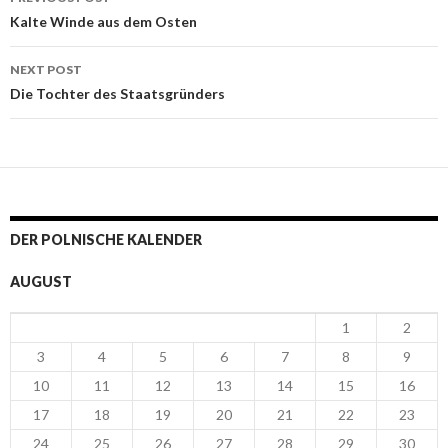
Post navigation
Kalte Winde aus dem Osten
NEXT POST
Die Tochter des Staatsgründers
DER POLNISCHE KALENDER
AUGUST
1
2
3
4
5
6
7
8
9
10
11
12
13
14
15
16
17
18
19
20
21
22
23
24
25
26
27
28
29
30