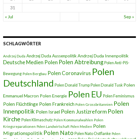
31
« Jul
Sep »
SCHLAGWÖRTER
Andrzej Duda Innenpolitik
Andrzej Duda Aussenpolitik
Andrzej Duda
Polen Abtreibung
Deutsche Medien Polen
Polen Anti-PiS-
Polen
Polen Coronavirus
Bewegung
Polen Bergbau
Deutschland
Polen
Polen Donald Trump
Polen Donald Tusk
Polen EU
Emmanuel Macron
Polen Energie
Polen Feminismus
Polen
Polen Flüchtlinge
Polen Frankreich
Polen Grossbritannien
Innenpolitik
Polen
Polen Justizreform
Polen Israel
Kirche
Polen Klimaschutz
Polen Kommunalwahlen
Polen
Polen
Kriegsreparationen
Polen Landwirtschaft
Polen Medien
Polen Nato
Migrationspolitik
Polen Nato Ostflanke
Polen