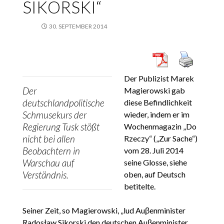
SIKORSKI“
30. SEPTEMBER 2014
Der Publizist Marek
Der
Magierowski gab
deutschlandpolitische
diese Befindlichkeit
Schmusekurs der
wieder, indem er im
Regierung Tusk stößt
Wochenmagazin „Do
nicht bei allen
Rzeczy“ („Zur Sache“)
Beobachtern in
vom 28. Juli 2014
Warschau auf
seine Glosse, siehe
Verständnis.
oben, auf Deutsch
betitelte.
Seiner Zeit, so Magierowski, „lud Auβenminister
Radosław Sikorski den deutschen Auβenminister