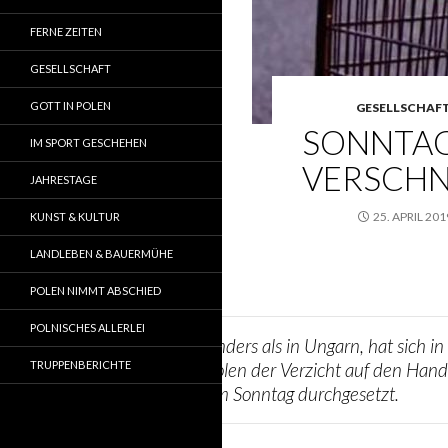
FERNE ZEITEN
GESELLSCHAFT
GOTT IN POLEN
GESELLSCHAF
SONNTAG
IM SPORT GESCHEHEN
VERSCHN
JAHRESTAGE
25. APRIL 201
KUNST & KULTUR
LANDLEBEN & BAUERMÜHE
POLEN NIMMT ABSCHIED
POLNISCHES ALLERLEI
Anders als in Ungarn, hat sich in
TRUPPENBERICHTE
Polen der Verzicht auf den Hand
am Sonntag durchgesetzt.