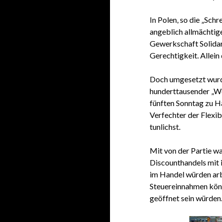
In Polen, so die „Sch
angeblich allmächtige
Gewerkschaft Solidar
Gerechtigkeit. Allei
Doch umgesetzt wurde
hunderttausender „Woc
fünften Sonntag zu H
Verfechter der Flexib
tunlichst.
Mit von der Partie w
Discounthandels mit 
im Handel würden arb
Steuereinnahmen könn
geöffnet sein würden