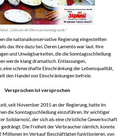
lakat. „Gebt uns die Eltern am Sonntag zurük.“
n die nationalkonservative Regierung eingestellten
ls das Ihre dazu bei. Deren Lamento war laut. Ihre
agen und Unwägbarkeiten, die die Sonntagsschließung
hen werde klang dramatisch. Entlassungen,
 eine schmerzhafte Einschränkung der Lebensqualität,
lt den Handel von Einschränkungen befreie.
Versprochen ist versprochen
eit, seit November 2015 an der Regierung, hatte im
n die Sonntagsschließung einzuführen. Ihr wichtiger
er Solidarność, der sich als eine christliche Gewerkschaft
f gedrängt. Die Freiheit der Verbraucher nämlich, konnte
2 Millionen im Verkauf Beschäftigten funktionieren, von