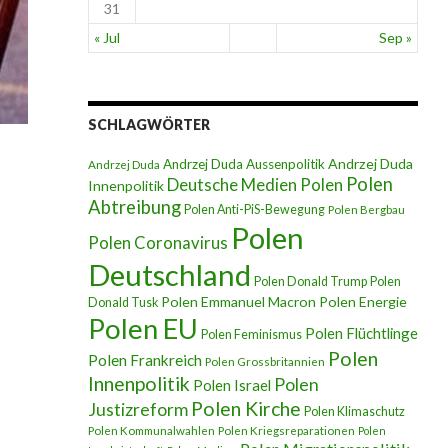
31
« Jul
Sep »
SCHLAGWÖRTER
Andrzej Duda
Andrzej Duda Aussenpolitik
Andrzej Duda
Polen
Deutsche Medien Polen
Innenpolitik
Abtreibung
Polen Anti-PiS-Bewegung
Polen Bergbau
Polen
Polen Coronavirus
Deutschland
Polen Donald Trump
Polen
Polen Emmanuel Macron
Polen Energie
Donald Tusk
Polen EU
Polen Flüchtlinge
Polen Feminismus
Polen
Polen Frankreich
Polen Grossbritannien
Innenpolitik
Polen
Polen Israel
Polen Kirche
Justizreform
Polen Klimaschutz
Polen Kommunalwahlen
Polen Kriegsreparationen
Polen