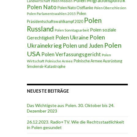
Polen Migrationspolitik
Landwirtschaft
Polen Medien
Polen Nato
Polen Nato Ostflanke
Polen Oberschlesien
Polen
Polen Parlamentswahlen 2015
Polen
Präsidentschaftswahlkampf 2020
Russland
Polen soziale
Polen Sonntagsarbeit
Polen
Polen Ukraine
Gerechtigkeit
Polen
Ukrainekrieg
Polen und Juden
USA
Polen Verfassungsgericht
Polen
Polnische Armee Ausrüstung
Wirtschaft
Polnische Armee
Smolensk-Katastrophe
NEUESTE BEITRÄGE
Das Wichtigste aus Polen. 30. Oktober bis 24.
Dezember 2023
26.12.2023. Radio+TV. Wie die Rechtsstaatlichkeit
in Polen gesundet