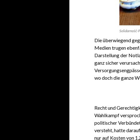
Solidarność-P
Die überwiegend gege
Medien trugen ebenfal
Darstellung der Notl
ganz sicher verursac
Versorgungsengpässe,
wo doch die ganze We
Recht und Gerechtigk
Wahlkampf versproche
politischer Verbündet
versteht, hatte darau
nur auf Kosten von 1,