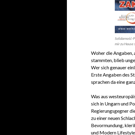
Solidarność-P
mir zu Hause s
Woher die Angaben, a
stammten, blieb unge
Wer sich genauer einl
Erste Angaben des St
sprachen da eine gan
Was aus westeuropäis
sich in Ungarn und Po
Regierungsgegner die
zu einer neuen Schla
Bevormundung, kleri
und Modern Lifestyle