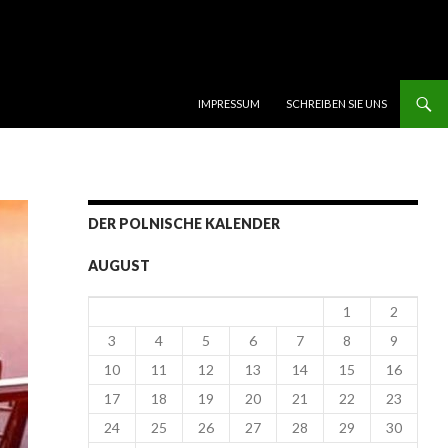
SKIP TO CONTENT
IMPRESSUM
SCHREIBEN SIE UNS
DER POLNISCHE KALENDER
AUGUST
1
2
3
4
5
6
7
8
9
10
11
12
13
14
15
16
17
18
19
20
21
22
23
24
25
26
27
28
29
30