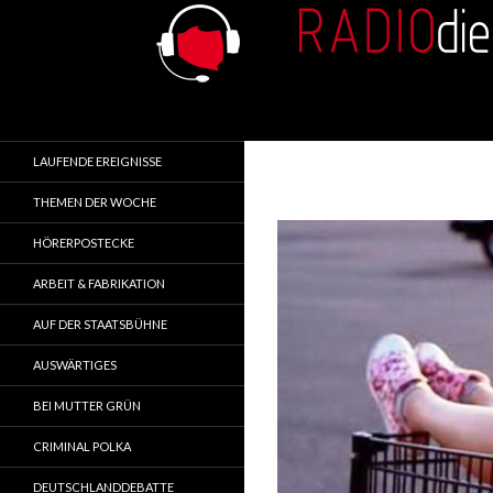
Search
RADIOdienst.pl
Aus Polen über Polen
LAUFENDE EREIGNISSE
THEMEN DER WOCHE
HÖRERPOSTECKE
ARBEIT & FABRIKATION
AUF DER STAATSBÜHNE
AUSWÄRTIGES
BEI MUTTER GRÜN
CRIMINAL POLKA
DEUTSCHLANDDEBATTE