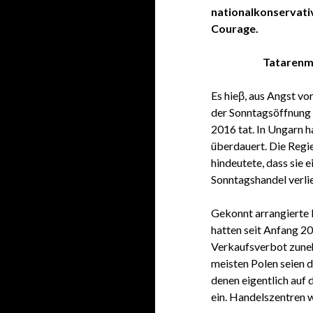
nationalkonservati
Courage.
Tatarenm
Es hieβ, aus Angst v
der Sonntagsöffnung
2016 tat. In Ungarn h
überdauert. Die Regie
hindeutete, dass sie
Sonntagshandel verli
Gekonnt arrangierte
hatten seit Anfang 2
Verkaufsverbot zuneh
meisten Polen seien
denen eigentlich auf 
ein. Handelszentren 