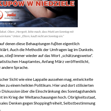
lakat. Oben: „Herrgott, bitte mach, dass Mutti am Sonntag mit
ein kann.“ Unten: „Eltern, kauft nicht am Sonntag ein.“
uf denen diese Behauptungen fuβten eigentlich
klärt. Auch die Methodik der Umfragen lag im Dunkeln.
as, stieβ immer wieder auf das Wort „schätzungsweise“.
atistischen Hauptamtes, Anfang März veröffentlicht,
z andere Sprache.
cher Sicht wie eine Lappalie aussehen mag, entwickelte
len zu einem heiklen Politikum. Hier und dort stilisierten
 Diskussion über die Einschränkung des Sonntagshandels
cht im Krieg der Weltanschauungen hoch. Obrigkeitsstaat,
kales Denken gegen Shoppingfreiheit, Selbstbestimmung
.