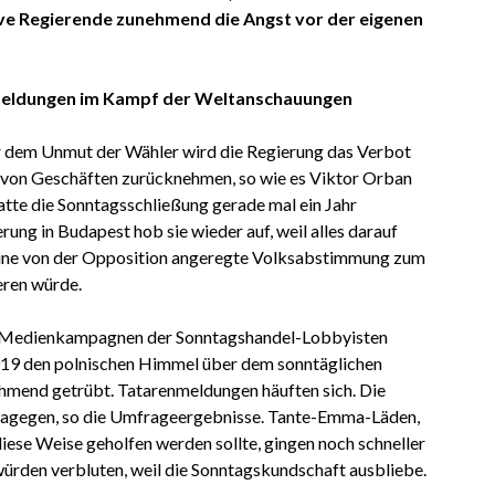
ve Regierende zunehmend die Angst vor der eigenen
eldungen im Kampf der Weltanschauungen
or dem Unmut der Wähler wird die Regierung das Verbot
 von Geschäften zurücknehmen, so wie es Viktor Orban
atte die Sonntagsschließung gerade mal ein Jahr
rung in Budapest hob sie wieder auf, weil alles darauf
 eine von der Opposition angeregte Volksabstimmung zum
eren würde.
 Medienkampagnen der Sonntagshandel-Lobbyisten
019 den polnischen Himmel über dem sonntäglichen
mend getrübt. Tatarenmeldungen häuften sich. Die
 dagegen, so die Umfrageergebnisse. Tante-Emma-Läden,
diese Weise geholfen werden sollte, gingen noch schneller
würden verbluten, weil die Sonntagskundschaft ausbliebe.