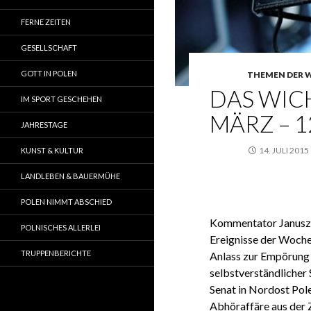
FERNE ZEITEN
GESELLSCHAFT
GOTT IN POLEN
THEMEN DER 
DAS WICH
IM SPORT GESCHEHEN
MÄRZ – 1
JAHRESTAGE
14. JULI 2015
KUNST & KULTUR
LANDLEBEN & BAUERMÜHE
POLEN NIMMT ABSCHIED
Kommentator Janusz T
POLNISCHES ALLERLEI
Ereignisse der Woche
TRUPPENBERICHTE
Anlass zur Empörung 
selbstverständlicher
Senat in Nordost Pol
Abhöraffäre aus der 