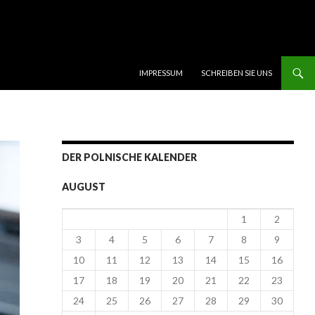
SKIP TO CONTENT
IMPRESSUM
SCHREIBEN SIE UNS
DER POLNISCHE KALENDER
AUGUST
1
2
3
4
5
6
7
8
9
10
11
12
13
14
15
16
17
18
19
20
21
22
23
24
25
26
27
28
29
30