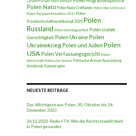
Polen Migrationspolitik
Landwirtschaft
Polen Medien
Polen Nato
Polen Nato Ostflanke
Polen Oberschlesien
Polen
Polen Parlamentswahlen 2015
Polen
Präsidentschaftswahlkampf 2020
Russland
Polen soziale
Polen Sonntagsarbeit
Polen
Polen Ukraine
Gerechtigkeit
Polen
Ukrainekrieg
Polen und Juden
USA
Polen Verfassungsgericht
Polen
Polnische Armee Ausrüstung
Wirtschaft
Polnische Armee
Smolensk-Katastrophe
NEUESTE BEITRÄGE
Das Wichtigste aus Polen. 30. Oktober bis 24.
Dezember 2023
26.12.2023. Radio+TV. Wie die Rechtsstaatlichkeit
in Polen gesundet