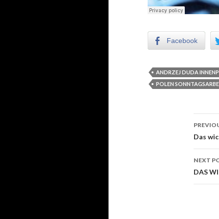
Facebook
ANDRZEJ DUDA INNENP
POLEN SONNTAGSARBE
PREVIO
Post
Das wic
NEXT P
DAS WI