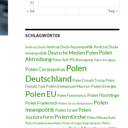
31
« Jul
Sep »
SCHLAGWÖRTER
Andrzej Duda
Andrzej Duda Aussenpolitik
Andrzej Duda
Polen
Deutsche Medien Polen
Innenpolitik
Abtreibung
Polen Anti-PiS-Bewegung
Polen Bergbau
Polen
Polen Coronavirus
Deutschland
Polen Donald Trump
Polen
Polen Emmanuel Macron
Polen Energie
Donald Tusk
Polen EU
Polen Flüchtlinge
Polen Feminismus
Polen
Polen Frankreich
Polen Grossbritannien
Innenpolitik
Polen
Polen Israel
Polen Kirche
Justizreform
Polen Klimaschutz
Polen Kommunalwahlen
Polen Kriegsreparationen
Polen