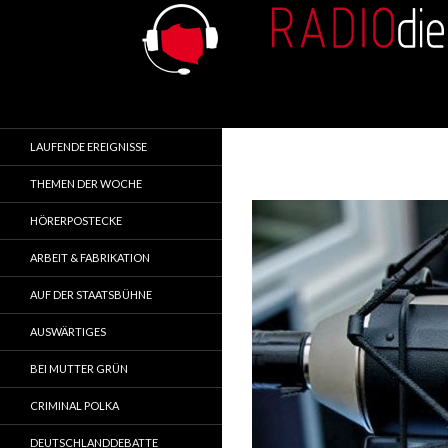
Search
RADIOdienst.pl
Aus Polen über Polen
LAUFENDE EREIGNISSE
THEMEN DER WOCHE
HÖRERPOSTECKE
ARBEIT & FABRIKATION
AUF DER STAATSBÜHNE
AUSWÄRTIGES
BEI MUTTER GRÜN
CRIMINAL POLKA
DEUTSCHLANDDEBATTE