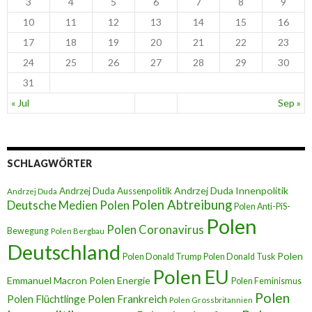
3
4
5
6
7
8
9
10
11
12
13
14
15
16
17
18
19
20
21
22
23
24
25
26
27
28
29
30
31
« Jul
Sep »
SCHLAGWÖRTER
Andrzej Duda Innenpolitik
Andrzej Duda Aussenpolitik
Andrzej Duda
Polen Abtreibung
Deutsche Medien Polen
Polen Anti-PiS-
Polen
Polen Coronavirus
Bewegung
Polen Bergbau
Deutschland
Polen
Polen Donald Trump
Polen Donald Tusk
Polen EU
Emmanuel Macron
Polen Energie
Polen Feminismus
Polen
Polen Flüchtlinge
Polen Frankreich
Polen Grossbritannien