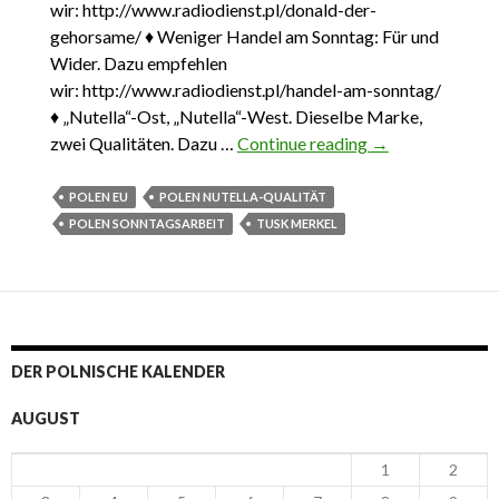
wir: http://www.radiodienst.pl/donald-der-
gehorsame/ ♦ Weniger Handel am Sonntag: Für und
Wider. Dazu empfehlen
wir: http://www.radiodienst.pl/handel-am-sonntag/
♦ „Nutella“-Ost, „Nutella“-West. Dieselbe Marke,
zwei Qualitäten. Dazu …
Continue reading
Das Wichtigste
→
aus Polen 12.
März – 19. März
POLEN EU
POLEN NUTELLA-QUALITÄT
2017
POLEN SONNTAGSARBEIT
TUSK MERKEL
DER POLNISCHE KALENDER
AUGUST
1
2