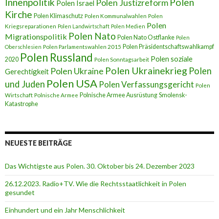
Innenpolitik
Polen
Polen Justizreform
Polen Israel
Kirche
Polen Klimaschutz
Polen Kommunalwahlen
Polen
Polen
Kriegsreparationen
Polen Landwirtschaft
Polen Medien
Polen Nato
Migrationspolitik
Polen Nato Ostflanke
Polen
Polen Präsidentschaftswahlkampf
Oberschlesien
Polen Parlamentswahlen 2015
Polen Russland
Polen soziale
2020
Polen Sonntagsarbeit
Polen Ukrainekrieg
Polen
Polen Ukraine
Gerechtigkeit
Polen USA
und Juden
Polen Verfassungsgericht
Polen
Polnische Armee Ausrüstung
Smolensk-
Wirtschaft
Polnische Armee
Katastrophe
NEUESTE BEITRÄGE
Das Wichtigste aus Polen. 30. Oktober bis 24. Dezember 2023
26.12.2023. Radio+TV. Wie die Rechtsstaatlichkeit in Polen
gesundet
Einhundert und ein Jahr Menschlichkeit