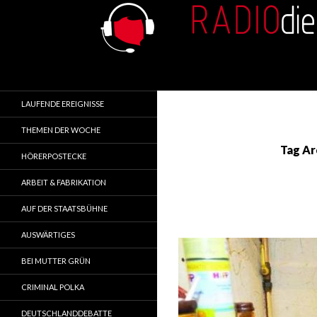
Search
RADIOdienst.pl
Aus Polen über Polen
LAUFENDE EREIGNISSE
THEMEN DER WOCHE
Tag Ar
HÖRERPOSTECKE
ARBEIT & FABRIKATION
AUF DER STAATSBÜHNE
AUSWÄRTIGES
BEI MUTTER GRÜN
CRIMINAL POLKA
DEUTSCHLANDDEBATTE