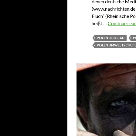
denen deutsche Medi
(www.nachrichten.de)
Fluch“ (Rheinische Po
heiβt …
Continue rea
POLEN BERGBAU
P
POLEN UMWELTSCHUT