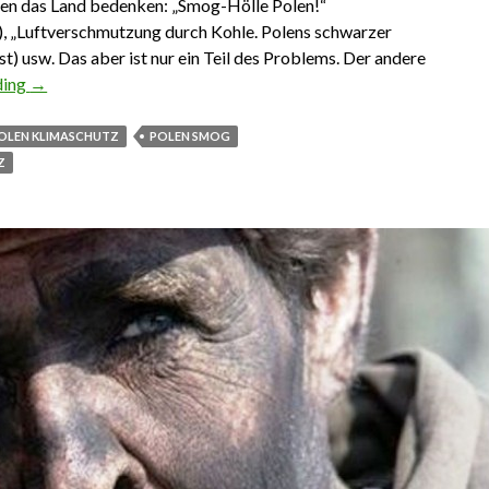
en das Land bedenken: „Smog-Hölle Polen!“
, „Luftverschmutzung durch Kohle. Polens schwarzer
st) usw. Das aber ist nur ein Teil des Problems. Der andere
ding
Smog, Energiearmut und was Polen dagegen tut
→
OLEN KLIMASCHUTZ
POLEN SMOG
Z