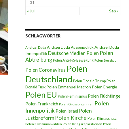
31
« Jul
Sep »
SCHLAGWÖRTER
Andrzej Duda
Andrzej Duda Aussenpolitik
Andrzej Duda
Polen
Deutsche Medien Polen
Innenpolitik
Abtreibung
Polen Anti-PiS-Bewegung
Polen Bergbau
Polen
Polen Coronavirus
Deutschland
Polen Donald Trump
Polen
Polen Emmanuel Macron
Polen Energie
Donald Tusk
Polen EU
Polen Flüchtlinge
Polen Feminismus
Polen
Polen Frankreich
Polen Grossbritannien
Innenpolitik
Polen
Polen Israel
Polen Kirche
Justizreform
Polen Klimaschutz
Polen Kommunalwahlen
Polen Kriegsreparationen
Polen