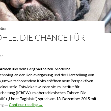
RÜN
HLE. DIE CHANCE FÜR
016
l Armen und dem Bergbau helfen. Moderne,
chnologien der Kohlevergasung und der Herstellung von
, umweltschonendem Koks eröffnen neue Perspektiven
eindustrie. Entwickelt wurden sie im Institut für
rbeitung (IChPW) im oberschlesischen Zabrze. Die
ik“ („Unser Tagblatt“) sprach am 18. Dezember 2015 mit
Ing. …
Continue reading
Blaue Kohle. Die Chance für Polen
→