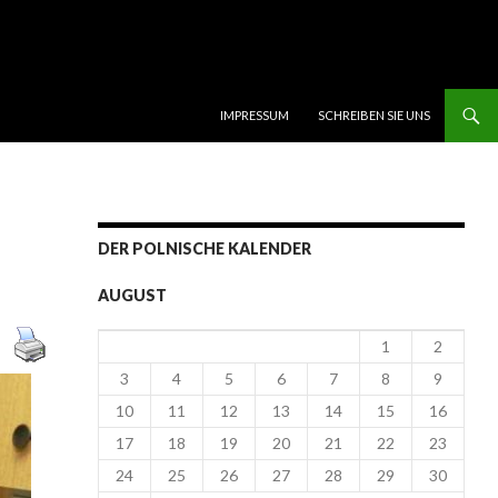
SKIP TO CONTENT
IMPRESSUM
SCHREIBEN SIE UNS
DER POLNISCHE KALENDER
AUGUST
1
2
3
4
5
6
7
8
9
10
11
12
13
14
15
16
17
18
19
20
21
22
23
24
25
26
27
28
29
30