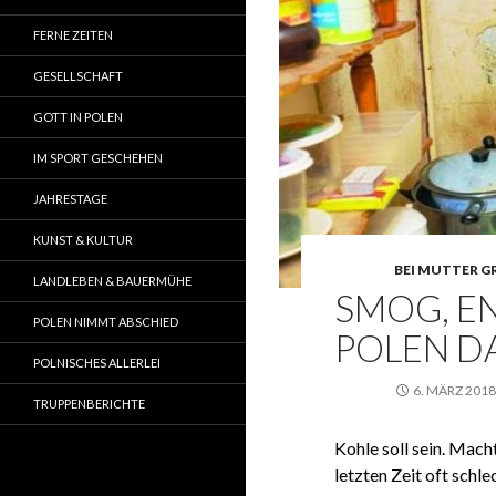
FERNE ZEITEN
GESELLSCHAFT
GOTT IN POLEN
IM SPORT GESCHEHEN
JAHRESTAGE
KUNST & KULTUR
BEI MUTTER G
LANDLEBEN & BAUERMÜHE
SMOG, E
POLEN NIMMT ABSCHIED
POLEN D
POLNISCHES ALLERLEI
6. MÄRZ 2018
TRUPPENBERICHTE
Kohle soll sein. Macht
letzten Zeit oft schle