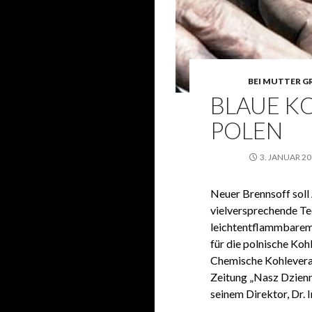
BEI MUTTER G
BLAUE KO
POLEN
3. JANUAR 2
Neuer Brennsoff sol
vielversprechende Te
leichtentflammbarem
für die polnische Kohl
Chemische Kohlevera
Zeitung „Nasz Dzienn
seinem Direktor, Dr. 