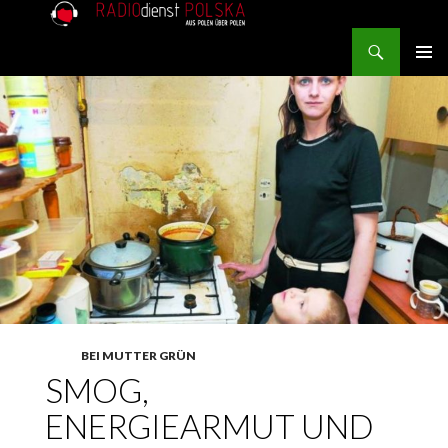
Search
RADIOdienst.pl
SKIP TO CONTENT
PRIMAR
MENU
BEI MUTTER GRÜN
SMOG,
ENERGIEARMUT UND