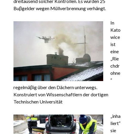
dreitausend solcher Kontrollen. Es wurden 25
Buβgelder wegen Müllverbrennung verhängt.
In
Kato
wice
ist
eine
„Rie
chdr
ohne
“
regelmäβig über den Dächern unterwegs.
Konstruiert von Wissenschaftlern der dortigen
Technischen Universität
„inha
liert“
sie