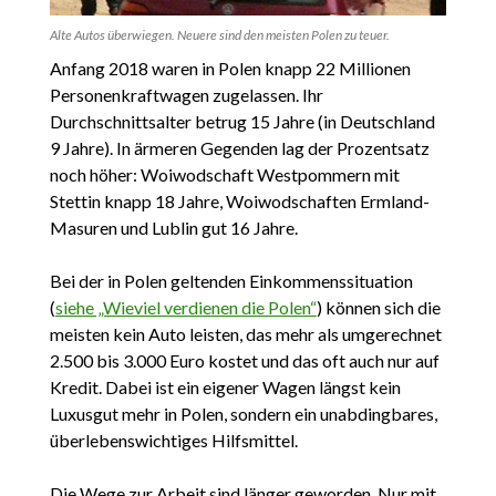
Alte Autos überwiegen. Neuere sind den meisten Polen zu teuer.
Anfang 2018 waren in Polen knapp 22 Millionen
Personenkraftwagen zugelassen. Ihr
Durchschnittsalter betrug 15 Jahre (in Deutschland
9 Jahre). In ärmeren Gegenden lag der Prozentsatz
noch höher: Woiwodschaft Westpommern mit
Stettin knapp 18 Jahre, Woiwodschaften Ermland-
Masuren und Lublin gut 16 Jahre.
Bei der in Polen geltenden Einkommenssituation
(
siehe „Wieviel verdienen die Polen“
) können sich die
meisten kein Auto leisten, das mehr als umgerechnet
2.500 bis 3.000 Euro kostet und das oft auch nur auf
Kredit. Dabei ist ein eigener Wagen längst kein
Luxusgut mehr in Polen, sondern ein unabdingbares,
überlebenswichtiges Hilfsmittel.
Die Wege zur Arbeit sind länger geworden. Nur mit