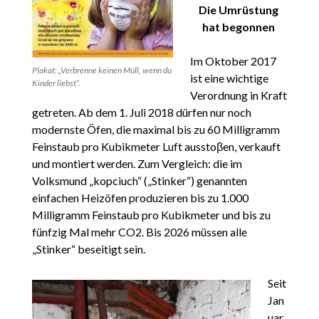
Die Umrüstung
hat begonnen
Im Oktober 2017
Plakat: „Verbrenne keinen Müll, wenn du
ist eine wichtige
Kinder liebst“.
Verordnung in Kraft
getreten. Ab dem 1. Juli 2018 dürfen nur noch
modernste Öfen, die maximal bis zu 60 Milligramm
Feinstaub pro Kubikmeter Luft ausstoβen, verkauft
und montiert werden. Zum Vergleich: die im
Volksmund „kopciuch“ („Stinker“) genannten
einfachen Heizöfen produzieren bis zu 1.000
Milligramm Feinstaub pro Kubikmeter und bis zu
fünfzig Mal mehr CO2. Bis 2026 müssen alle
„Stinker“ beseitigt sein.
Seit
Jan
uar