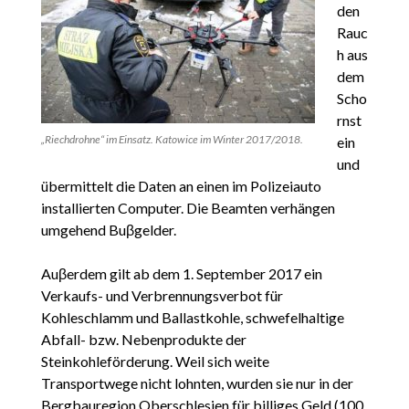
den
Rauc
h aus
dem
Scho
rnst
„Riechdrohne“ im Einsatz. Katowice im Winter 2017/2018.
ein
und
übermittelt die Daten an einen im Polizeiauto
installierten Computer. Die Beamten verhängen
umgehend Buβgelder.
Auβerdem gilt ab dem 1. September 2017 ein
Verkaufs- und Verbrennungsverbot für
Kohleschlamm und Ballastkohle, schwefelhaltige
Abfall- bzw. Nebenprodukte der
Steinkohleförderung. Weil sich weite
Transportwege nicht lohnten, wurden sie nur in der
Bergbauregion Oberschlesien für billiges Geld (100