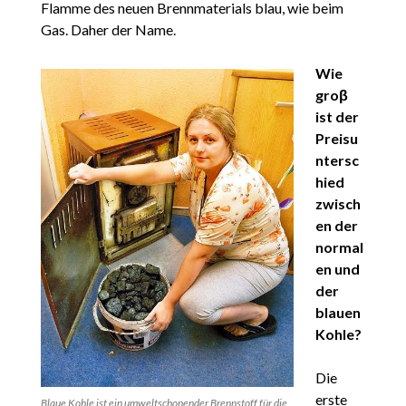
Flamme des neuen Brennmaterials blau, wie beim
Gas. Daher der Name.
Wie
groβ
ist der
Preisu
ntersc
hied
zwisch
en der
normal
en und
der
blauen
Kohle?
Die
erste
Blaue Kohle ist ein umweltschonender Brennstoff für die