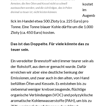
kostet
Ärmsten, die ihre Öfen und Kessel nicht so schnell
austauschen werden, und die sich Erdgas, das in Polen
im
dreimal so teuer ist, nicht leisten können.
Augenb
lick im Handel etwa 500 Zloty (ca. 225 Euro) pro
Tonne. Eine Tonne blauer Kohle dürfte um die 1.000
Zloty (ca. 450 Euro) kosten.
Das ist das Doppelte. Für viele könnte das zu
teuer sein.
Ein veredelter Brennstoff wird immer teurer sein als
der Rohstoff, aus dem er gemacht wurde. Dafür
erreichen wir aber eine deutliche Senkung der
Emissionen, und zwar auch in den alten, von Hand
befüllten Öfen und Kesseln. Es entstehen bis zu
siebenmal weniger krebserzeugende, flüchtige
organische Verbindungen (VOC) und polyzyklische
aromatische Kohlenwasserstoffe (PAH), um bis zu