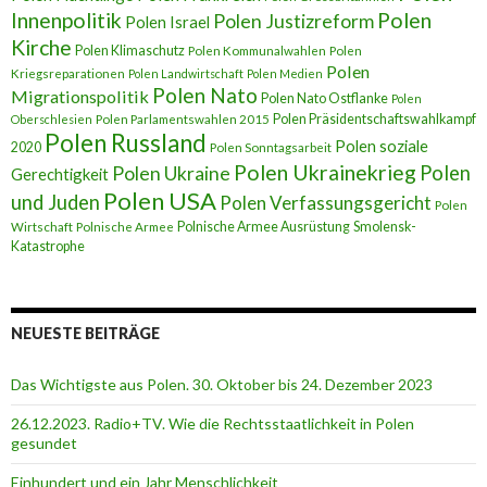
Innenpolitik
Polen
Polen Justizreform
Polen Israel
Kirche
Polen Klimaschutz
Polen Kommunalwahlen
Polen
Polen
Kriegsreparationen
Polen Landwirtschaft
Polen Medien
Polen Nato
Migrationspolitik
Polen Nato Ostflanke
Polen
Polen Präsidentschaftswahlkampf
Oberschlesien
Polen Parlamentswahlen 2015
Polen Russland
Polen soziale
2020
Polen Sonntagsarbeit
Polen Ukrainekrieg
Polen
Polen Ukraine
Gerechtigkeit
Polen USA
und Juden
Polen Verfassungsgericht
Polen
Polnische Armee Ausrüstung
Smolensk-
Wirtschaft
Polnische Armee
Katastrophe
NEUESTE BEITRÄGE
Das Wichtigste aus Polen. 30. Oktober bis 24. Dezember 2023
26.12.2023. Radio+TV. Wie die Rechtsstaatlichkeit in Polen
gesundet
Einhundert und ein Jahr Menschlichkeit