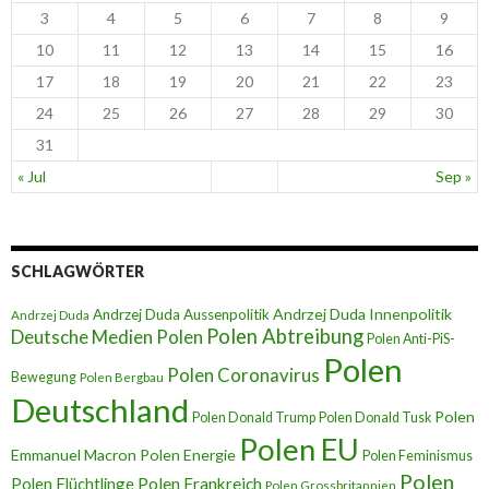
3
4
5
6
7
8
9
10
11
12
13
14
15
16
17
18
19
20
21
22
23
24
25
26
27
28
29
30
31
« Jul
Sep »
SCHLAGWÖRTER
Andrzej Duda Innenpolitik
Andrzej Duda Aussenpolitik
Andrzej Duda
Polen Abtreibung
Deutsche Medien Polen
Polen Anti-PiS-
Polen
Polen Coronavirus
Bewegung
Polen Bergbau
Deutschland
Polen
Polen Donald Trump
Polen Donald Tusk
Polen EU
Emmanuel Macron
Polen Energie
Polen Feminismus
Polen
Polen Flüchtlinge
Polen Frankreich
Polen Grossbritannien