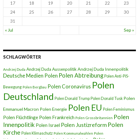
17
18
19
20
21
22
23
24
25
26
27
28
29
30
31
« Jul
Sep »
SCHLAGWÖRTER
Andrzej Duda Innenpolitik
Andrzej Duda Aussenpolitik
Andrzej Duda
Polen Abtreibung
Deutsche Medien Polen
Polen Anti-PiS-
Polen
Polen Coronavirus
Bewegung
Polen Bergbau
Deutschland
Polen
Polen Donald Trump
Polen Donald Tusk
Polen EU
Emmanuel Macron
Polen Energie
Polen Feminismus
Polen
Polen Flüchtlinge
Polen Frankreich
Polen Grossbritannien
Innenpolitik
Polen
Polen Justizreform
Polen Israel
Kirche
Polen Klimaschutz
Polen Kommunalwahlen
Polen