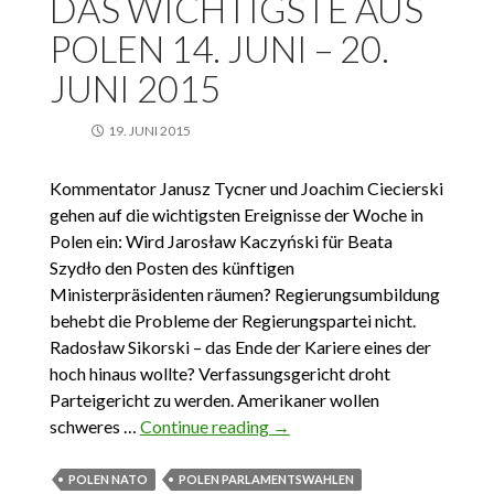
DAS WICHTIGSTE AUS
POLEN 14. JUNI – 20.
JUNI 2015
19. JUNI 2015
Kommentator Janusz Tycner und Joachim Ciecierski
gehen auf die wichtigsten Ereignisse der Woche in
Polen ein: Wird Jarosław Kaczyński für Beata
Szydło den Posten des künftigen
Ministerpräsidenten räumen? Regierungsumbildung
behebt die Probleme der Regierungspartei nicht.
Radosław Sikorski – das Ende der Kariere eines der
hoch hinaus wollte? Verfassungsgericht droht
Parteigericht zu werden. Amerikaner wollen
schweres …
Continue reading
Das wichtigste aus Polen 14.
→
Juni – 20. Juni 2015
POLEN NATO
POLEN PARLAMENTSWAHLEN