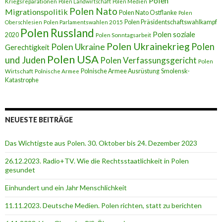
Polen
Kriegsreparationen
Polen Landwirtschaft
Polen Medien
Polen Nato
Migrationspolitik
Polen Nato Ostflanke
Polen
Polen Präsidentschaftswahlkampf
Oberschlesien
Polen Parlamentswahlen 2015
Polen Russland
Polen soziale
2020
Polen Sonntagsarbeit
Polen Ukrainekrieg
Polen
Polen Ukraine
Gerechtigkeit
Polen USA
und Juden
Polen Verfassungsgericht
Polen
Polnische Armee Ausrüstung
Smolensk-
Wirtschaft
Polnische Armee
Katastrophe
NEUESTE BEITRÄGE
Das Wichtigste aus Polen. 30. Oktober bis 24. Dezember 2023
26.12.2023. Radio+TV. Wie die Rechtsstaatlichkeit in Polen
gesundet
Einhundert und ein Jahr Menschlichkeit
11.11.2023. Deutsche Medien. Polen richten, statt zu berichten