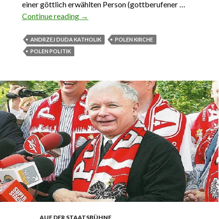
einer göttlich erwählten Person (gottberufener …
Continue reading
Andrzej Duda. An Gottes Segen ist ihm
→
gelegen
ANDRZEJ DUDA KATHOLIK
POLEN KIRCHE
POLEN POLITIK
AUF DER STAATSBÜHNE