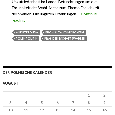
Unzufriedenheit im Lande. Befürchtungen um die
Ehrlichkeit der Wahl. Mehr zum Thema Ehrlichkeit
der Wahlen. Die unguten Erfahrungen …
Continue
reading
Das wichtigste aus Polen 3. Mai – 8. Mai 2015
→
ANDRZEJ DUDA
BRONISLAW KOMOROWSKI
POLEN POLITIK
PRÄSIDENTSCHAFTSWAHLEN
DER POLNISCHE KALENDER
AUGUST
1
2
3
4
5
6
7
8
9
10
11
12
13
14
15
16