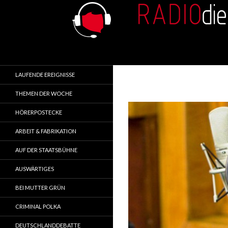
Search
RADIOdienst.pl
Aus Polen über Polen
LAUFENDE EREIGNISSE
THEMEN DER WOCHE
HÖRERPOSTECKE
ARBEIT & FABRIKATION
AUF DER STAATSBÜHNE
AUSWÄRTIGES
BEI MUTTER GRÜN
CRIMINAL POLKA
DEUTSCHLANDDEBATTE