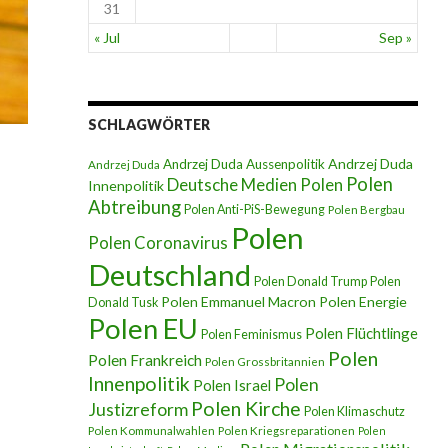
31
« Jul
Sep »
SCHLAGWÖRTER
Andrzej Duda
Andrzej Duda Aussenpolitik
Andrzej Duda
Polen
Deutsche Medien Polen
Innenpolitik
Abtreibung
Polen Anti-PiS-Bewegung
Polen Bergbau
Polen
Polen Coronavirus
Deutschland
Polen Donald Trump
Polen
Polen Emmanuel Macron
Polen Energie
Donald Tusk
Polen EU
Polen Flüchtlinge
Polen Feminismus
Polen
Polen Frankreich
Polen Grossbritannien
Innenpolitik
Polen
Polen Israel
Polen Kirche
Justizreform
Polen Klimaschutz
Polen Kommunalwahlen
Polen Kriegsreparationen
Polen