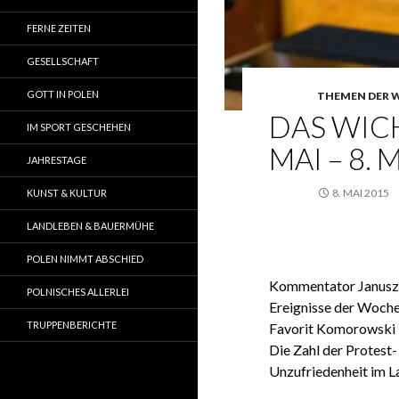
FERNE ZEITEN
GESELLSCHAFT
GOTT IN POLEN
THEMEN DER 
DAS WICH
IM SPORT GESCHEHEN
MAI – 8. 
JAHRESTAGE
8. MAI 2015
KUNST & KULTUR
LANDLEBEN & BAUERMÜHE
POLEN NIMMT ABSCHIED
Kommentator Janusz T
POLNISCHES ALLERLEI
Ereignisse der Woche
TRUPPENBERICHTE
Favorit Komorowski b
Die Zahl der Protest
Unzufriedenheit im L