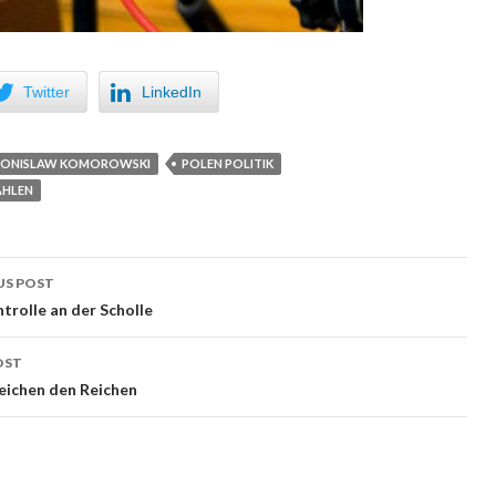
Twitter
LinkedIn
RONISLAW KOMOROWSKI
POLEN POLITIK
AHLEN
US POST
 navigation
trolle an der Scholle
OST
ichen den Reichen