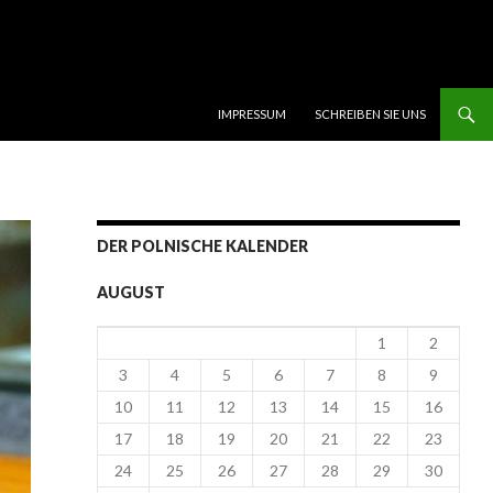
SKIP TO CONTENT
IMPRESSUM
SCHREIBEN SIE UNS
DER POLNISCHE KALENDER
AUGUST
1
2
3
4
5
6
7
8
9
10
11
12
13
14
15
16
17
18
19
20
21
22
23
24
25
26
27
28
29
30