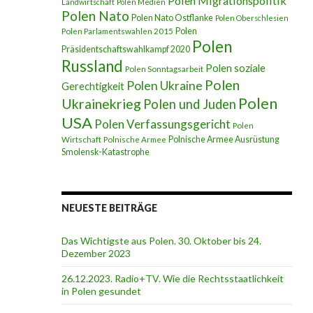
Polen Migrationspolitik
Landwirtschaft
Polen Medien
Polen Nato
Polen Nato Ostflanke
Polen Oberschlesien
Polen
Polen Parlamentswahlen 2015
Polen
Präsidentschaftswahlkampf 2020
Russland
Polen soziale
Polen Sonntagsarbeit
Polen
Polen Ukraine
Gerechtigkeit
Polen
Ukrainekrieg
Polen und Juden
USA
Polen Verfassungsgericht
Polen
Polnische Armee Ausrüstung
Wirtschaft
Polnische Armee
Smolensk-Katastrophe
NEUESTE BEITRÄGE
Das Wichtigste aus Polen. 30. Oktober bis 24.
Dezember 2023
26.12.2023. Radio+TV. Wie die Rechtsstaatlichkeit
in Polen gesundet