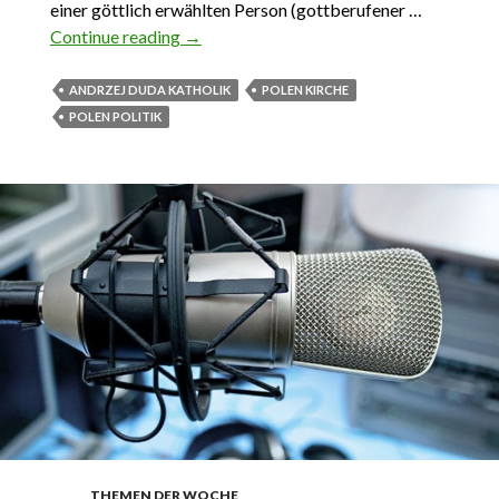
einer göttlich erwählten Person (gottberufener …
Continue reading
Andrzej Duda. An Gottes Segen ist ihm
→
gelegen
ANDRZEJ DUDA KATHOLIK
POLEN KIRCHE
POLEN POLITIK
THEMEN DER WOCHE