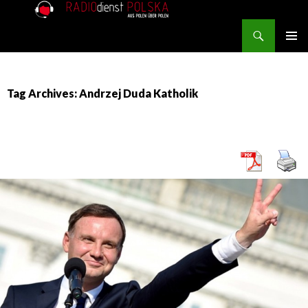
Search
RADIOdienst.pl
SKIP TO CONTENT
PRIMAR
MENU
Tag Archives: Andrzej Duda Katholik