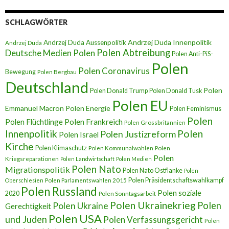
SCHLAGWÖRTER
Andrzej Duda Innenpolitik
Andrzej Duda Aussenpolitik
Andrzej Duda
Polen Abtreibung
Deutsche Medien Polen
Polen Anti-PiS-
Polen
Polen Coronavirus
Bewegung
Polen Bergbau
Deutschland
Polen
Polen Donald Trump
Polen Donald Tusk
Polen EU
Emmanuel Macron
Polen Energie
Polen Feminismus
Polen
Polen Flüchtlinge
Polen Frankreich
Polen Grossbritannien
Innenpolitik
Polen
Polen Justizreform
Polen Israel
Kirche
Polen Klimaschutz
Polen Kommunalwahlen
Polen
Polen
Kriegsreparationen
Polen Landwirtschaft
Polen Medien
Polen Nato
Migrationspolitik
Polen Nato Ostflanke
Polen
Polen Präsidentschaftswahlkampf
Oberschlesien
Polen Parlamentswahlen 2015
Polen Russland
Polen soziale
2020
Polen Sonntagsarbeit
Polen Ukrainekrieg
Polen
Polen Ukraine
Gerechtigkeit
Polen USA
und Juden
Polen Verfassungsgericht
Polen