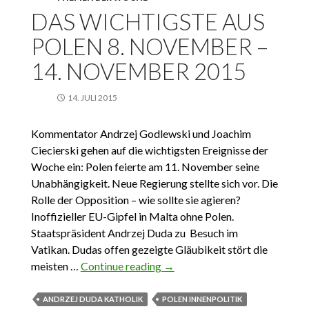
DAS WICHTIGSTE AUS
POLEN 8. NOVEMBER –
14. NOVEMBER 2015
14. JULI 2015
Kommentator Andrzej Godlewski und Joachim
Ciecierski gehen auf die wichtigsten Ereignisse der
Woche ein: Polen feierte am 11. November seine
Unabhängigkeit. Neue Regierung stellte sich vor. Die
Rolle der Opposition – wie sollte sie agieren?
Inoffizieller EU-Gipfel in Malta ohne Polen.
Staatspräsident Andrzej Duda zu Besuch im
Vatikan. Dudas offen gezeigte Gläubikeit stört die
meisten …
Continue reading
Das Wichtigste aus Polen 8.
→
November – 14. November
2015
ANDRZEJ DUDA KATHOLIK
POLEN INNENPOLITIK