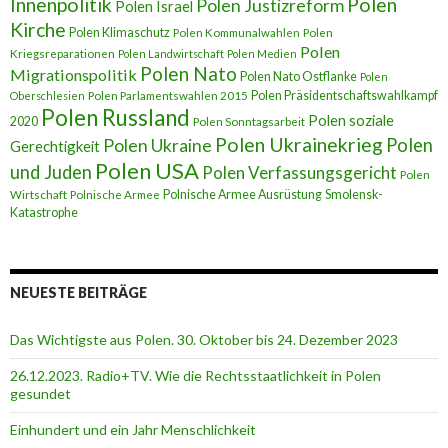
Innenpolitik
Polen
Polen Justizreform
Polen Israel
Kirche
Polen Klimaschutz
Polen Kommunalwahlen
Polen
Polen
Kriegsreparationen
Polen Landwirtschaft
Polen Medien
Polen Nato
Migrationspolitik
Polen Nato Ostflanke
Polen
Polen Präsidentschaftswahlkampf
Oberschlesien
Polen Parlamentswahlen 2015
Polen Russland
Polen soziale
2020
Polen Sonntagsarbeit
Polen Ukrainekrieg
Polen
Polen Ukraine
Gerechtigkeit
Polen USA
und Juden
Polen Verfassungsgericht
Polen
Polnische Armee Ausrüstung
Smolensk-
Wirtschaft
Polnische Armee
Katastrophe
NEUESTE BEITRÄGE
Das Wichtigste aus Polen. 30. Oktober bis 24. Dezember 2023
26.12.2023. Radio+TV. Wie die Rechtsstaatlichkeit in Polen
gesundet
Einhundert und ein Jahr Menschlichkeit