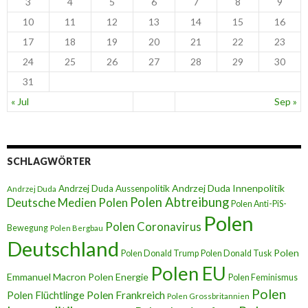
3
4
5
6
7
8
9
10
11
12
13
14
15
16
17
18
19
20
21
22
23
24
25
26
27
28
29
30
31
« Jul
Sep »
SCHLAGWÖRTER
Andrzej Duda Innenpolitik
Andrzej Duda Aussenpolitik
Andrzej Duda
Polen Abtreibung
Deutsche Medien Polen
Polen Anti-PiS-
Polen
Polen Coronavirus
Bewegung
Polen Bergbau
Deutschland
Polen
Polen Donald Trump
Polen Donald Tusk
Polen EU
Emmanuel Macron
Polen Energie
Polen Feminismus
Polen
Polen Flüchtlinge
Polen Frankreich
Polen Grossbritannien