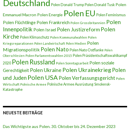
Deutschland
Polen
Polen Donald Trump
Polen Donald Tusk
Polen EU
Emmanuel Macron
Polen Energie
Polen Feminismus
Polen
Polen Flüchtlinge
Polen Frankreich
Polen Grossbritannien
Innenpolitik
Polen
Polen Justizreform
Polen Israel
Kirche
Polen Klimaschutz
Polen Kommunalwahlen
Polen
Polen
Kriegsreparationen
Polen Landwirtschaft
Polen Medien
Polen Nato
Migrationspolitik
Polen Nato Ostflanke
Polen
Polen Präsidentschaftswahlkampf
Oberschlesien
Polen Parlamentswahlen 2015
Polen Russland
Polen soziale
2020
Polen Sonntagsarbeit
Polen Ukrainekrieg
Polen
Polen Ukraine
Gerechtigkeit
Polen USA
und Juden
Polen Verfassungsgericht
Polen
Polnische Armee Ausrüstung
Smolensk-
Wirtschaft
Polnische Armee
Katastrophe
NEUESTE BEITRÄGE
Das Wichtigste aus Polen. 30. Oktober bis 24. Dezember 2023