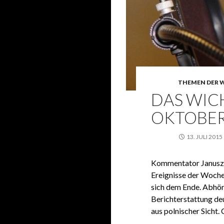
THEMEN DER 
DAS WICH
OKTOBER 
13. JULI 2015
Kommentator Janusz T
Ereignisse der Woche
sich dem Ende. Abhör
Berichterstattung de
aus polnischer Sicht