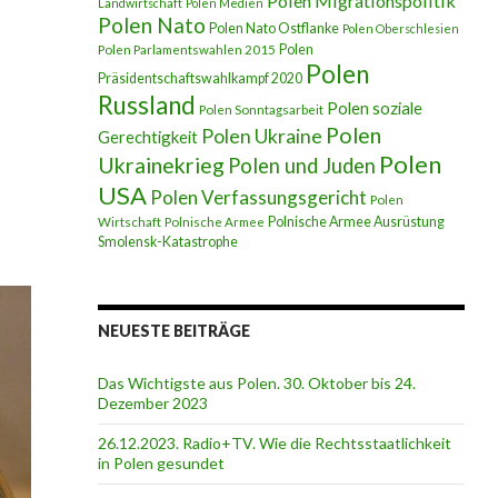
Polen Migrationspolitik
Landwirtschaft
Polen Medien
Polen Nato
Polen Nato Ostflanke
Polen Oberschlesien
Polen
Polen Parlamentswahlen 2015
Polen
Präsidentschaftswahlkampf 2020
Russland
Polen soziale
Polen Sonntagsarbeit
Polen
Polen Ukraine
Gerechtigkeit
Polen
Ukrainekrieg
Polen und Juden
USA
Polen Verfassungsgericht
Polen
Polnische Armee Ausrüstung
Wirtschaft
Polnische Armee
Smolensk-Katastrophe
NEUESTE BEITRÄGE
Das Wichtigste aus Polen. 30. Oktober bis 24.
Dezember 2023
26.12.2023. Radio+TV. Wie die Rechtsstaatlichkeit
in Polen gesundet