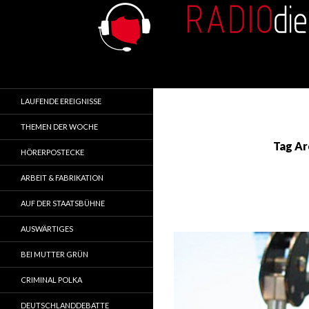
Search
RADIOdienst.pl
Aus Polen über Polen
LAUFENDE EREIGNISSE
THEMEN DER WOCHE
Tag Ar
HÖRERPOSTECKE
ARBEIT & FABRIKATION
AUF DER STAATSBÜHNE
AUSWÄRTIGES
BEI MUTTER GRÜN
CRIMINAL POLKA
DEUTSCHLANDDEBATTE