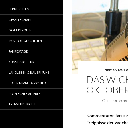
FERNE ZEITEN
GESELLSCHAFT
GOTT IN POLEN
IM SPORT GESCHEHEN
JAHRESTAGE
KUNST & KULTUR
THEMEN DER 
LANDLEBEN & BAUERMÜHE
DAS WICH
POLEN NIMMT ABSCHIED
OKTOBER 
POLNISCHES ALLERLEI
13. JULI 2015
TRUPPENBERICHTE
Kommentator Janusz T
Ereignisse der Woche