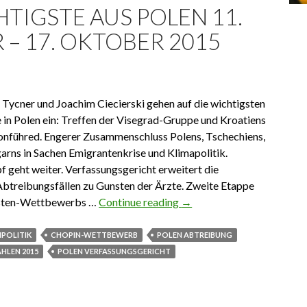
TIGSTE AUS POLEN 11.
– 17. OKTOBER 2015
ycner und Joachim Ciecierski gehen auf die wichtigsten
 in Polen ein: Treffen der Visegrad-Gruppe und Kroatiens
onführed. Engerer Zusammenschluss Polens, Tschechiens,
arns in Sachen Emigrantenkrise und Klimapolitik.
geht weiter. Verfassungsgericht erweitert die
Abtreibungsfällen zu Gunsten der Ärzte. Zweite Etappe
isten-Wettbewerbs …
Continue reading
Das Wichtigste aus Polen 
→
POLITIK
CHOPIN-WETTBEWERB
POLEN ABTREIBUNG
HLEN 2015
POLEN VERFASSUNGSGERICHT