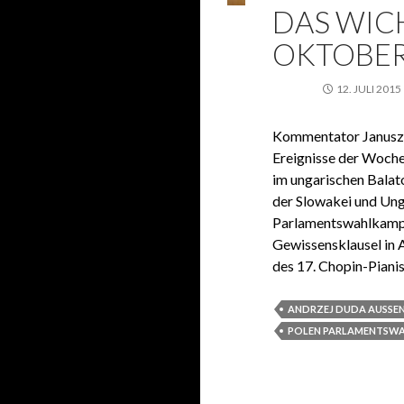
DAS WICH
OKTOBER 
12. JULI 2015
Kommentator Janusz T
Ereignisse der Woche
im ungarischen Balat
der Slowakei und Ung
Parlamentswahlkampf 
Gewissensklausel in 
des 17. Chopin-Pian
ANDRZEJ DUDA AUSSEN
POLEN PARLAMENTSWA