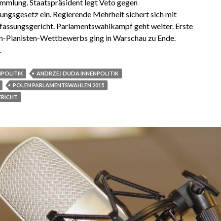
mmlung. Staatspräsident legt Veto gegen
gsgesetz ein. Regierende Mehrheit sichert sich mit
erfassungsgericht. Parlamentswahlkampf geht weiter. Erste
n-Pianisten-Wettbewerbs ging in Warschau zu Ende.
.
POLITIK
ANDRZEJ DUDA INNENPOLITIK
POLEN PARLAMENTSWAHLEN 2015
ERICHT