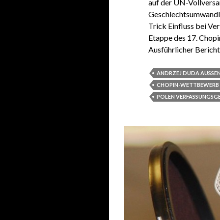
auf der UN-Vollversa
Geschlechtsumwandlun
Trick Einfluss bei V
Etappe des 17. Chopi
Ausführlicher Bericht
ANDRZEJ DUDA AUSSEN
CHOPIN-WETTBEWERB
POLEN VERFASSUNGSG