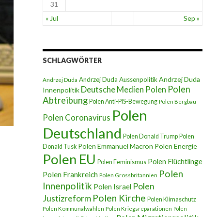
31
« Jul
Sep »
SCHLAGWÖRTER
Andrzej Duda
Andrzej Duda Aussenpolitik
Andrzej Duda
Polen
Deutsche Medien Polen
Innenpolitik
Abtreibung
Polen Anti-PiS-Bewegung
Polen Bergbau
Polen
Polen Coronavirus
Deutschland
Polen Donald Trump
Polen
Polen Emmanuel Macron
Polen Energie
Donald Tusk
Polen EU
Polen Flüchtlinge
Polen Feminismus
Polen
Polen Frankreich
Polen Grossbritannien
Innenpolitik
Polen
Polen Israel
Polen Kirche
Justizreform
Polen Klimaschutz
Polen Kommunalwahlen
Polen Kriegsreparationen
Polen