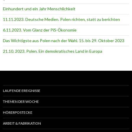
Einhundert und ein Jahr Menschlichkeit
11.11.2023. Deutsche Medien. Polen richten, statt zu berichten
6.11.2023. Vom Glanz der PiS-Ӧkonomie
Das Wichtigste aus Polen nach der Wahl. 15. bis 29. Oktober 2023
21.10. 2023. Polen. Ein demokratisches Land in Europa
LAUFENDE EREIGNISSE
THEMEN DER WOCHE
HÖRERPOSTECKE
ARBEIT & FABRIKATION