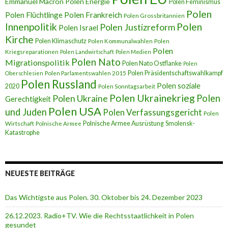
Emmanuel Macron
Polen Energie
Polen Feminismus
Polen
Polen Flüchtlinge
Polen Frankreich
Polen Grossbritannien
Innenpolitik
Polen
Polen Justizreform
Polen Israel
Kirche
Polen Klimaschutz
Polen Kommunalwahlen
Polen
Polen
Kriegsreparationen
Polen Landwirtschaft
Polen Medien
Polen Nato
Migrationspolitik
Polen Nato Ostflanke
Polen
Polen Präsidentschaftswahlkampf
Oberschlesien
Polen Parlamentswahlen 2015
Polen Russland
Polen soziale
2020
Polen Sonntagsarbeit
Polen Ukrainekrieg
Polen
Polen Ukraine
Gerechtigkeit
Polen USA
und Juden
Polen Verfassungsgericht
Polen
Polnische Armee Ausrüstung
Smolensk-
Wirtschaft
Polnische Armee
Katastrophe
NEUESTE BEITRÄGE
Das Wichtigste aus Polen. 30. Oktober bis 24. Dezember 2023
26.12.2023. Radio+TV. Wie die Rechtsstaatlichkeit in Polen
gesundet