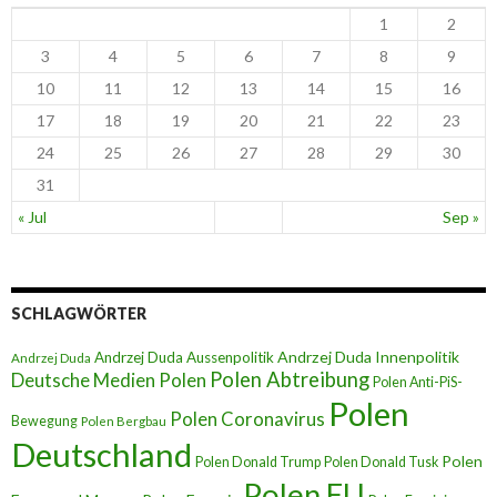
1
2
3
4
5
6
7
8
9
10
11
12
13
14
15
16
17
18
19
20
21
22
23
24
25
26
27
28
29
30
31
« Jul
Sep »
SCHLAGWÖRTER
Andrzej Duda Innenpolitik
Andrzej Duda Aussenpolitik
Andrzej Duda
Polen Abtreibung
Deutsche Medien Polen
Polen Anti-PiS-
Polen
Polen Coronavirus
Bewegung
Polen Bergbau
Deutschland
Polen
Polen Donald Trump
Polen Donald Tusk
Polen EU