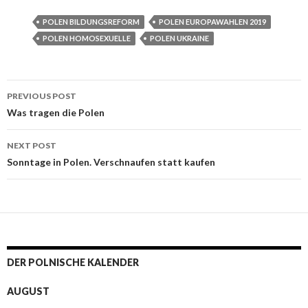
POLEN BILDUNGSREFORM
POLEN EUROPAWAHLEN 2019
POLEN HOMOSEXUELLE
POLEN UKRAINE
PREVIOUS POST
Post navigation
Was tragen die Polen
NEXT POST
Sonntage in Polen. Verschnaufen statt kaufen
DER POLNISCHE KALENDER
AUGUST