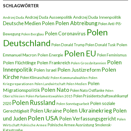
SCHLAGWÖRTER
Andrzej Duda Innenpolitik
Andrzej Duda Aussenpolitik
Andrzej Duda
Polen Abtreibung
Deutsche Medien Polen
Polen Anti-PiS-
Polen
Polen Coronavirus
Bewegung
Polen Bergbau
Deutschland
Polen
Polen Donald Trump
Polen Donald Tusk
Polen EU
Emmanuel Macron
Polen Energie
Polen Feminismus
Polen
Polen Flüchtlinge
Polen Frankreich
Polen Grossbritannien
Innenpolitik
Polen
Polen Justizreform
Polen Israel
Kirche
Polen Klimaschutz
Polen Kommunalwahlen
Polen
Polen
Kriegsreparationen
Polen Landwirtschaft
Polen Medien
Polen Nato
Migrationspolitik
Polen Nato Ostflanke
Polen
Polen Präsidentschaftswahlkampf
Oberschlesien
Polen Parlamentswahlen 2015
Polen Russland
Polen soziale
2020
Polen Sonntagsarbeit
Polen Ukrainekrieg
Polen
Polen Ukraine
Gerechtigkeit
Polen USA
und Juden
Polen Verfassungsgericht
Polen
Polnische Armee Ausrüstung
Smolensk-
Wirtschaft
Polnische Armee
Katastrophe