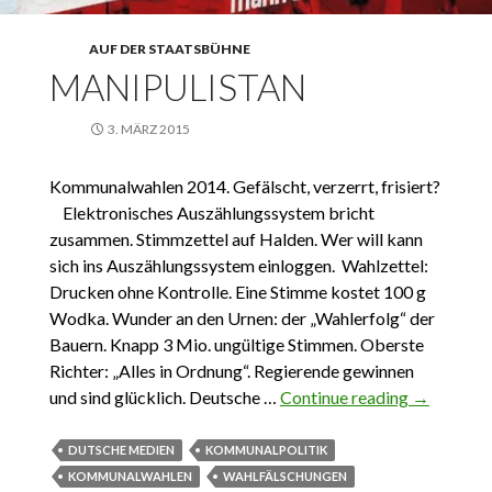
AUF DER STAATSBÜHNE
MANIPULISTAN
3. MÄRZ 2015
Kommunalwahlen 2014. Gefälscht, verzerrt, frisiert?
Elektronisches Auszählungssystem bricht
zusammen. Stimmzettel auf Halden. Wer will kann
sich ins Auszählungssystem einloggen. Wahlzettel:
Drucken ohne Kontrolle. Eine Stimme kostet 100 g
Wodka. Wunder an den Urnen: der „Wahlerfolg“ der
Bauern. Knapp 3 Mio. ungültige Stimmen. Oberste
Richter: „Alles in Ordnung“. Regierende gewinnen
und sind glücklich. Deutsche …
Continue reading
Manipulis
→
DUTSCHE MEDIEN
KOMMUNALPOLITIK
KOMMUNALWAHLEN
WAHLFÄLSCHUNGEN