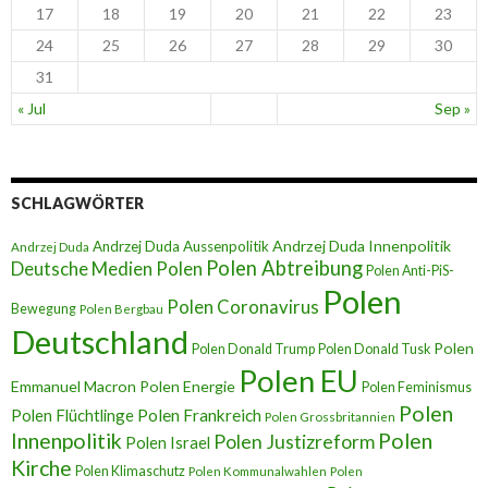
17
18
19
20
21
22
23
24
25
26
27
28
29
30
31
« Jul
Sep »
SCHLAGWÖRTER
Andrzej Duda Innenpolitik
Andrzej Duda Aussenpolitik
Andrzej Duda
Polen Abtreibung
Deutsche Medien Polen
Polen Anti-PiS-
Polen
Polen Coronavirus
Bewegung
Polen Bergbau
Deutschland
Polen
Polen Donald Trump
Polen Donald Tusk
Polen EU
Emmanuel Macron
Polen Energie
Polen Feminismus
Polen
Polen Flüchtlinge
Polen Frankreich
Polen Grossbritannien
Innenpolitik
Polen
Polen Justizreform
Polen Israel
Kirche
Polen Klimaschutz
Polen Kommunalwahlen
Polen