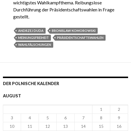
wichtigstes Wahlkampfthema. Reibungslose
Durchführung der Präsidentschaftswahlen in Frage
gestellt.
ANDRZEJ DUDA
BRONISLAW KOMOROWSKI
MEINUNGSFREIHEIT
PRÄSIDENTSCHAFTSWAHLEN
WAHLFÄLSCHUNGEN
DER POLNISCHE KALENDER
AUGUST
1
2
3
4
5
6
7
8
9
10
11
12
13
14
15
16