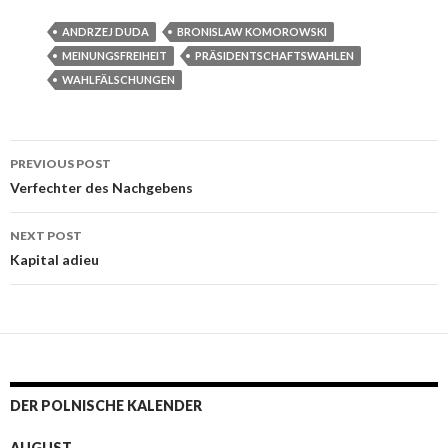
ANDRZEJ DUDA
BRONISLAW KOMOROWSKI
MEINUNGSFREIHEIT
PRÄSIDENTSCHAFTSWAHLEN
WAHLFÄLSCHUNGEN
PREVIOUS POST
Post navigation
Verfechter des Nachgebens
NEXT POST
Kapital adieu
DER POLNISCHE KALENDER
AUGUST