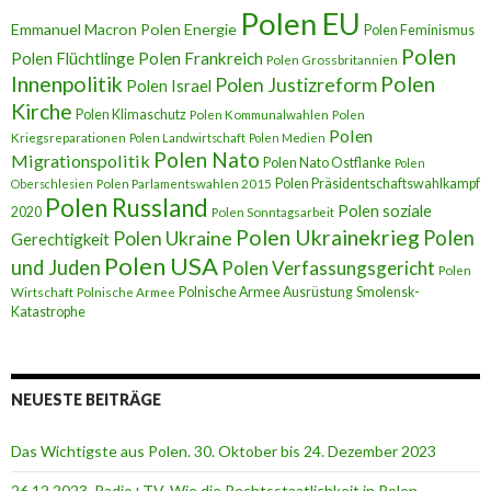
Polen EU
Emmanuel Macron
Polen Energie
Polen Feminismus
Polen
Polen Flüchtlinge
Polen Frankreich
Polen Grossbritannien
Innenpolitik
Polen
Polen Justizreform
Polen Israel
Kirche
Polen Klimaschutz
Polen Kommunalwahlen
Polen
Polen
Kriegsreparationen
Polen Landwirtschaft
Polen Medien
Polen Nato
Migrationspolitik
Polen Nato Ostflanke
Polen
Polen Präsidentschaftswahlkampf
Oberschlesien
Polen Parlamentswahlen 2015
Polen Russland
Polen soziale
2020
Polen Sonntagsarbeit
Polen Ukrainekrieg
Polen
Polen Ukraine
Gerechtigkeit
Polen USA
und Juden
Polen Verfassungsgericht
Polen
Polnische Armee Ausrüstung
Smolensk-
Wirtschaft
Polnische Armee
Katastrophe
NEUESTE BEITRÄGE
Das Wichtigste aus Polen. 30. Oktober bis 24. Dezember 2023
26.12.2023. Radio+TV. Wie die Rechtsstaatlichkeit in Polen