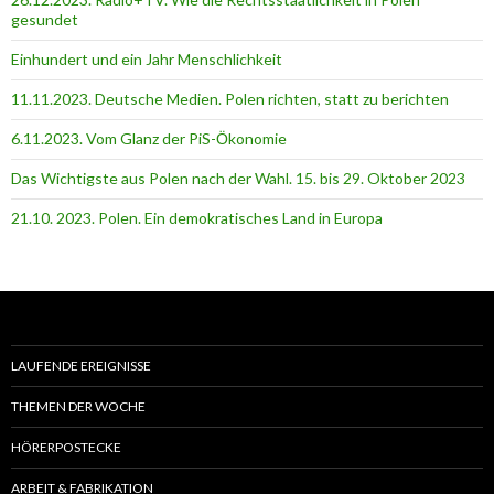
gesundet
Einhundert und ein Jahr Menschlichkeit
11.11.2023. Deutsche Medien. Polen richten, statt zu berichten
6.11.2023. Vom Glanz der PiS-Ӧkonomie
Das Wichtigste aus Polen nach der Wahl. 15. bis 29. Oktober 2023
21.10. 2023. Polen. Ein demokratisches Land in Europa
LAUFENDE EREIGNISSE
THEMEN DER WOCHE
HÖRERPOSTECKE
ARBEIT & FABRIKATION