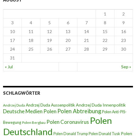
1
2
3
4
5
6
7
8
9
10
11
12
13
14
15
16
17
18
19
20
21
22
23
24
25
26
27
28
29
30
31
« Jul
Sep »
SCHLAGWÖRTER
Andrzej Duda Innenpolitik
Andrzej Duda Aussenpolitik
Andrzej Duda
Polen Abtreibung
Deutsche Medien Polen
Polen Anti-PiS-
Polen
Polen Coronavirus
Bewegung
Polen Bergbau
Deutschland
Polen
Polen Donald Trump
Polen Donald Tusk