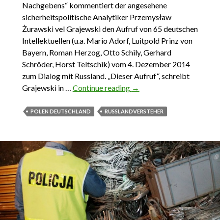
Nachgebens“ kommentiert der angesehene
sicherheitspolitische Analytiker Przemysław
Żurawski vel Grajewski den Aufruf von 65 deutschen
Intellektuellen (u.a. Mario Adorf, Luitpold Prinz von
Bayern, Roman Herzog, Otto Schily, Gerhard
Schröder, Horst Teltschik) vom 4. Dezember 2014
zum Dialog mit Russland. „Dieser Aufruf“, schreibt
Grajewski in …
Continue reading
Verfechter des
→
Nachgebens
POLEN DEUTSCHLAND
RUSSLANDVERSTEHER