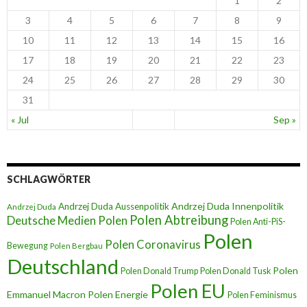
1
2
3
4
5
6
7
8
9
10
11
12
13
14
15
16
17
18
19
20
21
22
23
24
25
26
27
28
29
30
31
« Jul
Sep »
SCHLAGWÖRTER
Andrzej Duda Innenpolitik
Andrzej Duda Aussenpolitik
Andrzej Duda
Polen Abtreibung
Deutsche Medien Polen
Polen Anti-PiS-
Polen
Polen Coronavirus
Bewegung
Polen Bergbau
Deutschland
Polen
Polen Donald Trump
Polen Donald Tusk
Polen EU
Emmanuel Macron
Polen Energie
Polen Feminismus