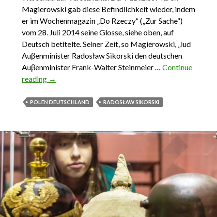
Magierowski gab diese Befindlichkeit wieder, indem
er im Wochenmagazin „Do Rzeczy“ („Zur Sache“)
vom 28. Juli 2014 seine Glosse, siehe oben, auf
Deutsch betitelte. Seiner Zeit, so Magierowski, „lud
Auβenminister Radosław Sikorski den deutschen
Auβenminister Frank-Walter Steinmeier …
Continue
reading
„Willkommen in Warschau, Herr Sikorski“
→
POLEN DEUTSCHLAND
RADOSŁAW SIKORSKI