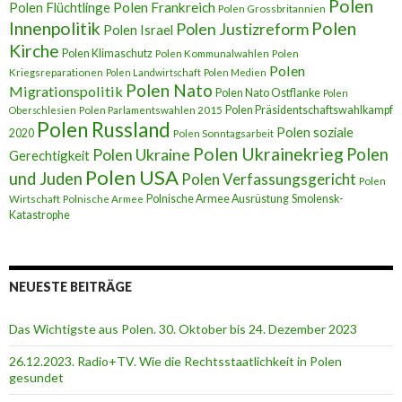
Polen
Polen Flüchtlinge
Polen Frankreich
Polen Grossbritannien
Innenpolitik
Polen
Polen Justizreform
Polen Israel
Kirche
Polen Klimaschutz
Polen Kommunalwahlen
Polen
Polen
Kriegsreparationen
Polen Landwirtschaft
Polen Medien
Polen Nato
Migrationspolitik
Polen Nato Ostflanke
Polen
Polen Präsidentschaftswahlkampf
Oberschlesien
Polen Parlamentswahlen 2015
Polen Russland
Polen soziale
2020
Polen Sonntagsarbeit
Polen Ukrainekrieg
Polen
Polen Ukraine
Gerechtigkeit
Polen USA
und Juden
Polen Verfassungsgericht
Polen
Polnische Armee Ausrüstung
Smolensk-
Wirtschaft
Polnische Armee
Katastrophe
NEUESTE BEITRÄGE
Das Wichtigste aus Polen. 30. Oktober bis 24. Dezember 2023
26.12.2023. Radio+TV. Wie die Rechtsstaatlichkeit in Polen
gesundet