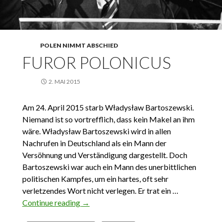
POLEN NIMMT ABSCHIED
FUROR POLONICUS
2. MAI 2015
Am 24. April 2015 starb Władysław Bartoszewski.
Niemand ist so vortrefflich, dass kein Makel an ihm
wäre. Władysław Bartoszewski wird in allen
Nachrufen in Deutschland als ein Mann der
Versöhnung und Verständigung dargestellt. Doch
Bartoszewski war auch ein Mann des unerbittlichen
politischen Kampfes, um ein hartes, oft sehr
verletzendes Wort nicht verlegen. Er trat ein …
Continue reading
Furor Polonicus
→