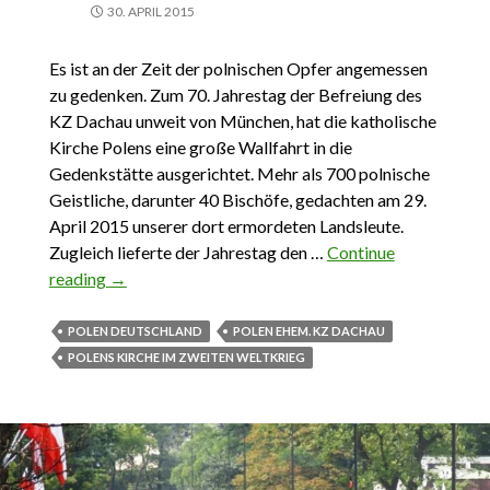
30. APRIL 2015
Es ist an der Zeit der polnischen Opfer angemessen
zu gedenken. Zum 70. Jahrestag der Befreiung des
KZ Dachau unweit von München, hat die katholische
Kirche Polens eine große Wallfahrt in die
Gedenkstätte ausgerichtet. Mehr als 700 polnische
Geistliche, darunter 40 Bischöfe, gedachten am 29.
April 2015 unserer dort ermordeten Landsleute.
Zugleich lieferte der Jahrestag den …
Continue
reading
Das Unbehagen an Dachau
→
POLEN DEUTSCHLAND
POLEN EHEM. KZ DACHAU
POLENS KIRCHE IM ZWEITEN WELTKRIEG