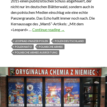
2015 einen publizistischen Schuss abgefeuert, der
nicht nur im deutschen Blätterwald, sondern auch in
den polnischen Medien einschlug wie eine echte
Panzergranate. Das Echo hallt immer noch nach. Die
Kernaussage des „WamS“-Artikels: „Mit dem
»Leopard« …
Continue reading
Nicht jeder Schuss ein Russ
→
LEOPRAD-PANZER POLEN
POLEN DEUTSCHLAND
POLEN NATO
POLNISCHE ARMEE
POLNISCHE ARMEE AUSRÜSTUNG