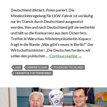
Deutschland diktiert, Polen pariert. Die
Mindestlohnregelung für LKW-Fahrer ist vorläufig
nur im Transit durch Deutschland ausgesetzt
worden. Von und nach Deutschland gilt sie weiterhin
und hält so die Konkurrenz aus dem Osten fern.
Treffen in Warschau. Ministerpräsidentin Kopacz
fragt in die Runde: „Was gibt’s neues in Berlin?“ Der
Wirtschaftsminister: „Die Deutschen fordern, wir
sollen den polnischen …
Continue reading
MiLo über alles
→
LKW
MINDESTLOHN
POLEN DEUTSCHLAND
TRANSPORTUNTERNEHMEN