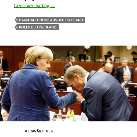
Continue reading
Weiss, weisser, deutsch
→
HAUSHALTCHEMIE AUS DEUTSCHLAND
POLEN DEUTSCHLAND
AUSWÄRTIGES