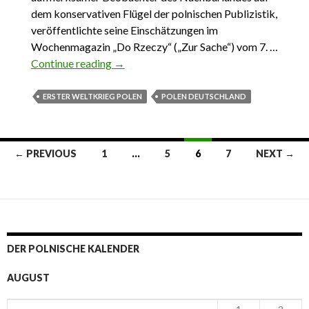
dem konservativen Flügel der polnischen Publizistik,
veröffentlichte seine Einschätzungen im
Wochenmagazin „Do Rzeczy“ („Zur Sache“) vom 7. …
Continue reading
Das heutige Deutschland und der Erste
→
Weltkrieg
ERSTER WELTKRIEG POLEN
POLEN DEUTSCHLAND
← PREVIOUS
1
…
5
6
7
NEXT →
Posts navigation
DER POLNISCHE KALENDER
AUGUST