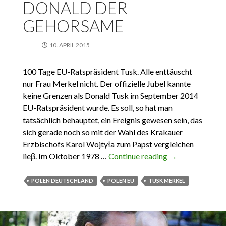
DONALD DER
GEHORSAME
10. APRIL 2015
100 Tage EU-Ratspräsident Tusk. Alle enttäuscht
nur Frau Merkel nicht. Der offizielle Jubel kannte
keine Grenzen als Donald Tusk im September 2014
EU-Ratspräsident wurde. Es soll, so hat man
tatsächlich behauptet, ein Ereignis gewesen sein, das
sich gerade noch so mit der Wahl des Krakauer
Erzbischofs Karol Wojtyła zum Papst vergleichen
lieβ. Im Oktober 1978 …
Continue reading
Donald der
→
Gehorsame
POLEN DEUTSCHLAND
POLEN EU
TUSK MERKEL