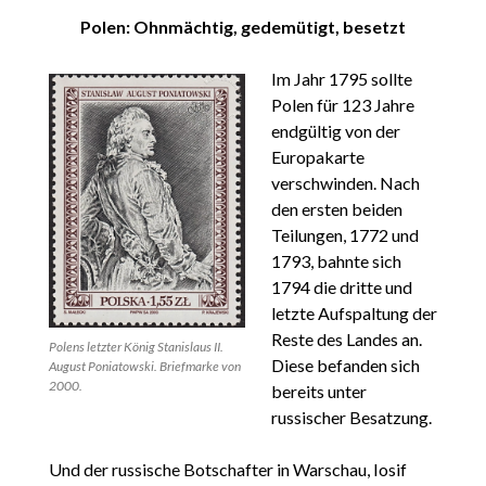
Polen: Ohnmächtig, gedemütigt, besetzt
Im Jahr 1795 sollte
Polen für 123 Jahre
endgültig von der
Europakarte
verschwinden. Nach
den ersten beiden
Teilungen, 1772 und
1793, bahnte sich
1794 die dritte und
letzte Aufspaltung der
Reste des Landes an.
Polens letzter König Stanislaus II.
Diese befanden sich
August Poniatowski. Briefmarke von
2000.
bereits unter
russischer Besatzung.
Und der russische Botschafter in Warschau, Iosif