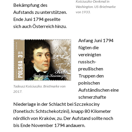
Kościuszko-Denkmal in
Bekämpfung des
Washington. US-Briefmarke
Aufstands zu unterstützen.
von 1933.
Ende Juni 1794 gesellte
sich auch Österreich hinzu.
Anfang Juni 1794
fügten die
vereinigten
russisch-
preußischen
Truppen den
polnischen
Tadeusz Kościuszko. Briefmarke von
Aufständischen eine
2017.
schmerzhafte
Niederlage in der Schlacht bei Szczekociny
(fonetisch: Schtschekotzini), knapp 80 Kilometer
nördlich von Kraków, zu. Der Aufstand sollte noch
bis Ende November 1794 andauern.