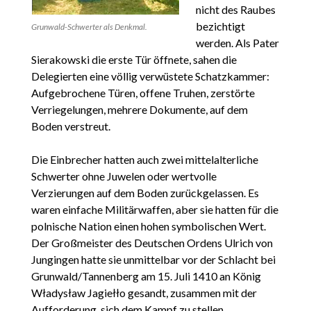
nicht des Raubes
bezichtigt
Grunwald-Schwerter als Denkmal.
werden. Als Pater
Sierakowski die erste Tür öffnete, sahen die
Delegierten eine völlig verwüstete Schatzkammer:
Aufgebrochene Türen, offene Truhen, zerstörte
Verriegelungen, mehrere Dokumente, auf dem
Boden verstreut.
Die Einbrecher hatten auch zwei mittelalterliche
Schwerter ohne Juwelen oder wertvolle
Verzierungen auf dem Boden zurückgelassen. Es
waren einfache Militärwaffen, aber sie hatten für die
polnische Nation einen hohen symbolischen Wert.
Der Großmeister des Deutschen Ordens Ulrich von
Jungingen hatte sie unmittelbar vor der Schlacht bei
Grunwald/Tannenberg am 15. Juli 1410 an König
Władysław Jagiełło gesandt, zusammen mit der
Aufforderung, sich dem Kampf zu stellen.