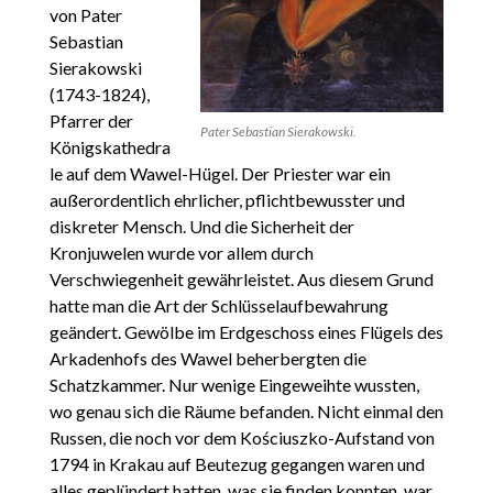
von Pater
Sebastian
Sierakowski
(1743-1824),
Pfarrer der
Pater Sebastian Sierakowski.
Königskathedra
le auf dem Wawel-Hügel. Der Priester war ein
außerordentlich ehrlicher, pflichtbewusster und
diskreter Mensch. Und die Sicherheit der
Kronjuwelen wurde vor allem durch
Verschwiegenheit gewährleistet. Aus diesem Grund
hatte man die Art der Schlüsselaufbewahrung
geändert. Gewölbe im Erdgeschoss eines Flügels des
Arkadenhofs des Wawel beherbergten die
Schatzkammer. Nur wenige Eingeweihte wussten,
wo genau sich die Räume befanden. Nicht einmal den
Russen, die noch vor dem Kościuszko-Aufstand von
1794 in Krakau auf Beutezug gegangen waren und
alles geplündert hatten, was sie finden konnten, war