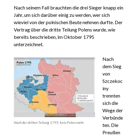
Nach seinem Fall brauchten die drei Sieger knapp ein
Jahr, um sich darüber einig zu werden, wer sich
wieviel von der polnischen Beute nehmen durfte. Der
Vertrag über die dritte Teilung Polens wurde, wie
bereits beschrieben, im Oktober 1795
unterzeichnet.
Nach
dem Sieg
von
Szczekoc
iny
trennten
sich die
Wege der
Verbünde
Nach der dritten Teilung 1795: kein Polen mehr .
ten. Die
Preußen