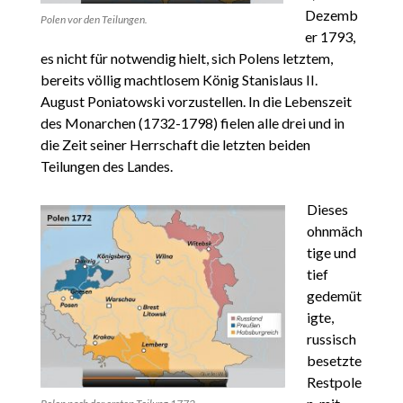
Dezemb
Polen vor den Teilungen.
er 1793,
es nicht für notwendig hielt, sich Polens letztem,
bereits völlig machtlosem König Stanislaus II.
August Poniatowski vorzustellen. In die Lebenszeit
des Monarchen (1732-1798) fielen alle drei und in
die Zeit seiner Herrschaft die letzten beiden
Teilungen des Landes.
Dieses
ohnmäch
tige und
tief
gedemüt
igte,
russisch
besetzte
Restpole