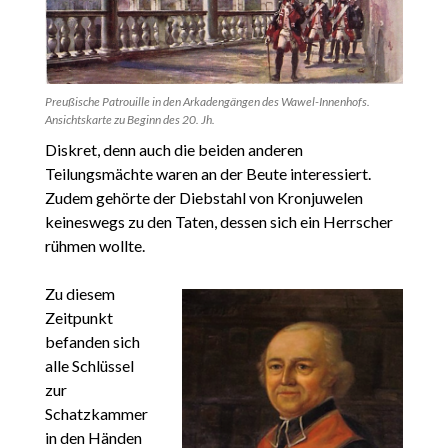
Preußische Patrouille in den Arkadengängen des Wawel-Innenhofs.
Ansichtskarte zu Beginn des 20. Jh.
Diskret, denn auch die beiden anderen
Teilungsmächte waren an der Beute interessiert.
Zudem gehörte der Diebstahl von Kronjuwelen
keineswegs zu den Taten, dessen sich ein Herrscher
rühmen wollte.
Zu diesem
Zeitpunkt
befanden sich
alle Schlüssel
zur
Schatzkammer
in den Händen