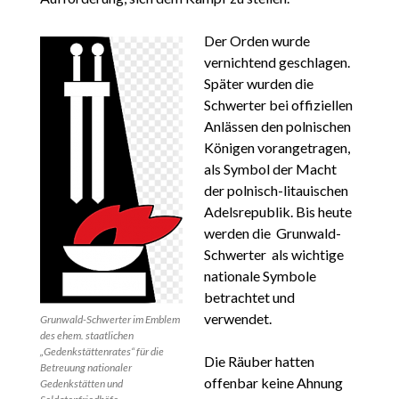
Der Orden wurde
vernichtend geschlagen.
Später wurden die
Schwerter bei offiziellen
Anlässen den polnischen
Königen vorangetragen,
als Symbol der Macht
der polnisch-litauischen
Adelsrepublik. Bis heute
werden die Grunwald-
Schwerter als wichtige
nationale Symbole
betrachtet und
verwendet.
Grunwald-Schwerter im Emblem
des ehem. staatlichen
„Gedenkstättenrates“ für die
Die Räuber hatten
Betreuung nationaler
offenbar keine Ahnung
Gedenkstätten und