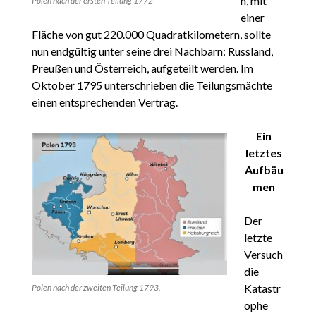
n, mit
Polen nach der ersten Teilung 1772
einer
Fläche von gut 220.000 Quadratkilometern, sollte
nun endgültig unter seine drei Nachbarn: Russland,
Preußen und Österreich, aufgeteilt werden. Im
Oktober 1795 unterschrieben die Teilungsmächte
einen entsprechenden Vertrag.
Ein
letztes
Aufbäu
men
Der
letzte
Versuch
die
Katastr
Polen nach der zweiten Teilung 1793.
ophe