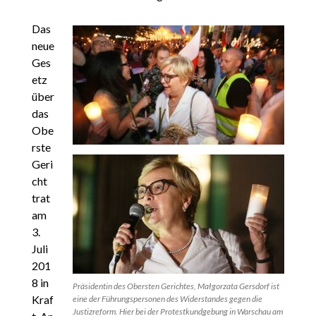
Das
neue
Ges
etz
über
das
Obe
rste
Geri
cht
trat
am
3.
Juli
201
8 in
Präsidentin des Obersten Gerichtes, Małgorzata Gersdorf ist
Kraf
eine der Führungspersonen des Widerstandes gegen die
Justizreform. Hier bei der Protestkundgebung in Warschau am