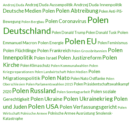
Andrzej Duda Innenpolitik
Andrzej Duda Aussenpolitik
Andrzej Duda
Polen Abtreibung
Deutsche Medien Polen
Polen Anti-PiS-
Polen
Polen Coronavirus
Bewegung
Polen Bergbau
Deutschland
Polen
Polen Donald Trump
Polen Donald Tusk
Polen EU
Emmanuel Macron
Polen Energie
Polen Feminismus
Polen
Polen Flüchtlinge
Polen Frankreich
Polen Grossbritannien
Innenpolitik
Polen
Polen Justizreform
Polen Israel
Kirche
Polen Klimaschutz
Polen Kommunalwahlen
Polen
Polen
Kriegsreparationen
Polen Landwirtschaft
Polen Medien
Polen Nato
Migrationspolitik
Polen Nato Ostflanke
Polen
Polen Präsidentschaftswahlkampf
Oberschlesien
Polen Parlamentswahlen 2015
Polen Russland
Polen soziale
2020
Polen Sonntagsarbeit
Polen Ukrainekrieg
Polen
Polen Ukraine
Gerechtigkeit
Polen USA
und Juden
Polen Verfassungsgericht
Polen
Polnische Armee Ausrüstung
Smolensk-
Wirtschaft
Polnische Armee
Katastrophe