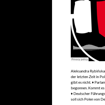
Aleksandra Rybińska 
der letzten Zeit in Po
gibt es nicht. ♦ Par
begonnen. Kommt es 
♦ Deutscher Führung
soll sich Polen von D