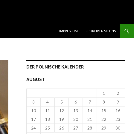
SKIP TO CONTENT
IMPRESSUM
SCHREIBEN SIE UNS
DER POLNISCHE KALENDER
AUGUST
1
2
3
4
5
6
7
8
9
10
11
12
13
14
15
16
17
18
19
20
21
22
23
24
25
26
27
28
29
30