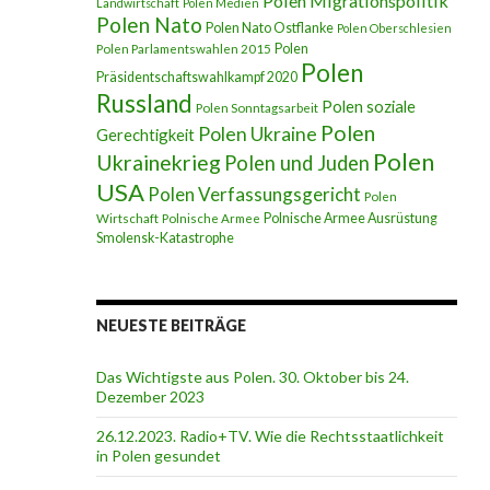
Polen Migrationspolitik
Landwirtschaft
Polen Medien
Polen Nato
Polen Nato Ostflanke
Polen Oberschlesien
Polen
Polen Parlamentswahlen 2015
Polen
Präsidentschaftswahlkampf 2020
Russland
Polen soziale
Polen Sonntagsarbeit
Polen
Polen Ukraine
Gerechtigkeit
Polen
Ukrainekrieg
Polen und Juden
USA
Polen Verfassungsgericht
Polen
Polnische Armee Ausrüstung
Wirtschaft
Polnische Armee
Smolensk-Katastrophe
NEUESTE BEITRÄGE
Das Wichtigste aus Polen. 30. Oktober bis 24.
Dezember 2023
26.12.2023. Radio+TV. Wie die Rechtsstaatlichkeit
in Polen gesundet