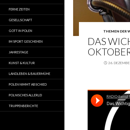
FERNE ZEITEN
GESELLSCHAFT
GOTT IN POLEN
THEMEN DER 
DAS WICH
IM SPORT GESCHEHEN
OKTOBER 
JAHRESTAGE
26. DEZEMBE
KUNST & KULTUR
LANDLEBEN & BAUERMÜHE
POLEN NIMMT ABSCHIED
POLNISCHES ALLERLEI
TRUPPENBERICHTE