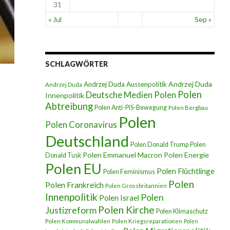
31
« Jul
Sep »
SCHLAGWÖRTER
Andrzej Duda
Andrzej Duda Aussenpolitik
Andrzej Duda
Polen
Deutsche Medien Polen
Innenpolitik
Abtreibung
Polen Anti-PiS-Bewegung
Polen Bergbau
Polen
Polen Coronavirus
Deutschland
Polen Donald Trump
Polen
Polen Emmanuel Macron
Polen Energie
Donald Tusk
Polen EU
Polen Flüchtlinge
Polen Feminismus
Polen
Polen Frankreich
Polen Grossbritannien
Innenpolitik
Polen
Polen Israel
Polen Kirche
Justizreform
Polen Klimaschutz
Polen Kommunalwahlen
Polen Kriegsreparationen
Polen