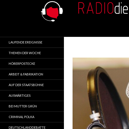
Search
RADIOdienst.pl
Aus Polen über Polen
LAUFENDE EREIGNISSE
THEMEN DER WOCHE
HÖRERPOSTECKE
ARBEIT & FABRIKATION
AUF DER STAATSBÜHNE
AUSWÄRTIGES
BEI MUTTER GRÜN
CRIMINAL POLKA
DEUTSCHLANDDEBATTE