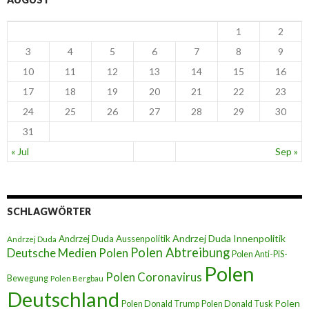
1
2
3
4
5
6
7
8
9
10
11
12
13
14
15
16
17
18
19
20
21
22
23
24
25
26
27
28
29
30
31
« Jul
Sep »
SCHLAGWÖRTER
Andrzej Duda Innenpolitik
Andrzej Duda Aussenpolitik
Andrzej Duda
Polen Abtreibung
Deutsche Medien Polen
Polen Anti-PiS-
Polen
Polen Coronavirus
Bewegung
Polen Bergbau
Deutschland
Polen
Polen Donald Trump
Polen Donald Tusk