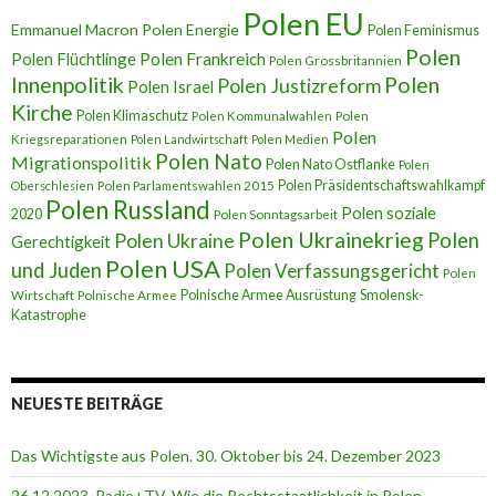
Polen EU
Emmanuel Macron
Polen Energie
Polen Feminismus
Polen
Polen Flüchtlinge
Polen Frankreich
Polen Grossbritannien
Innenpolitik
Polen
Polen Justizreform
Polen Israel
Kirche
Polen Klimaschutz
Polen Kommunalwahlen
Polen
Polen
Kriegsreparationen
Polen Landwirtschaft
Polen Medien
Polen Nato
Migrationspolitik
Polen Nato Ostflanke
Polen
Polen Präsidentschaftswahlkampf
Oberschlesien
Polen Parlamentswahlen 2015
Polen Russland
Polen soziale
2020
Polen Sonntagsarbeit
Polen Ukrainekrieg
Polen
Polen Ukraine
Gerechtigkeit
Polen USA
und Juden
Polen Verfassungsgericht
Polen
Polnische Armee Ausrüstung
Smolensk-
Wirtschaft
Polnische Armee
Katastrophe
NEUESTE BEITRÄGE
Das Wichtigste aus Polen. 30. Oktober bis 24. Dezember 2023
26.12.2023. Radio+TV. Wie die Rechtsstaatlichkeit in Polen