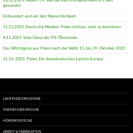
gesundet
Einhundert und ein Jahr Menschlichkeit
11.11.2023. Deutsche Medien. Polen richten, statt zu berichten
6.11.2023. Vom Glanz der PiS-Ӧkonomie
Das Wichtigste aus Polen nach der Wahl. 15. bis 29. Oktober 2023
21.10. 2023. Polen. Ein demokratisches Land in Europa
LAUFENDE EREIGNISSE
THEMEN DER WOCHE
HÖRERPOSTECKE
ARBEIT & FABRIKATION