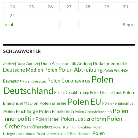
24
25
26
27
28
29
30
31
« Jul
Sep »
SCHLAGWÖRTER
Andrzej Duda Innenpolitik
Andrzej Duda Aussenpolitik
Andrzej Duda
Polen Abtreibung
Deutsche Medien Polen
Polen Anti-PiS-
Polen
Polen Coronavirus
Bewegung
Polen Bergbau
Deutschland
Polen
Polen Donald Trump
Polen Donald Tusk
Polen EU
Emmanuel Macron
Polen Energie
Polen Feminismus
Polen
Polen Flüchtlinge
Polen Frankreich
Polen Grossbritannien
Innenpolitik
Polen
Polen Justizreform
Polen Israel
Kirche
Polen Klimaschutz
Polen Kommunalwahlen
Polen
Polen
Kriegsreparationen
Polen Landwirtschaft
Polen Medien