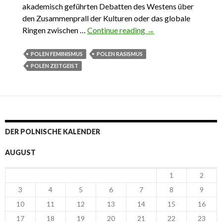
akademisch geführten Debatten des Westens über
den Zusammenprall der Kulturen oder das globale
Ringen zwischen …
Continue reading
5.05.2022. Putin und
→
die
Selbstzerfleischung
POLEN FEMINISMUS
POLEN RASISMUS
des Westens
POLEN ZEITGEIST
DER POLNISCHE KALENDER
AUGUST
1
2
3
4
5
6
7
8
9
10
11
12
13
14
15
16
17
18
19
20
21
22
23