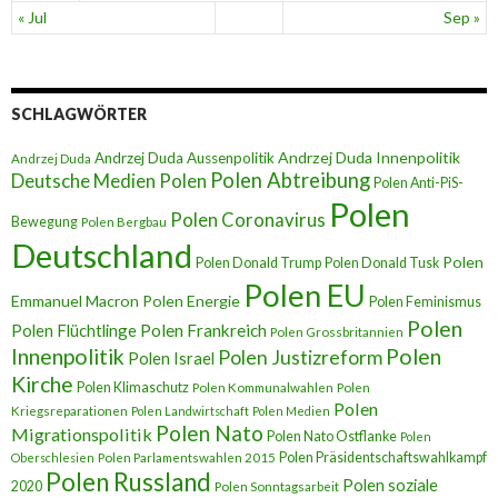
« Jul
Sep »
SCHLAGWÖRTER
Andrzej Duda Innenpolitik
Andrzej Duda Aussenpolitik
Andrzej Duda
Polen Abtreibung
Deutsche Medien Polen
Polen Anti-PiS-
Polen
Polen Coronavirus
Bewegung
Polen Bergbau
Deutschland
Polen
Polen Donald Trump
Polen Donald Tusk
Polen EU
Emmanuel Macron
Polen Energie
Polen Feminismus
Polen
Polen Flüchtlinge
Polen Frankreich
Polen Grossbritannien
Innenpolitik
Polen
Polen Justizreform
Polen Israel
Kirche
Polen Klimaschutz
Polen Kommunalwahlen
Polen
Polen
Kriegsreparationen
Polen Landwirtschaft
Polen Medien
Polen Nato
Migrationspolitik
Polen Nato Ostflanke
Polen
Polen Präsidentschaftswahlkampf
Oberschlesien
Polen Parlamentswahlen 2015
Polen Russland
Polen soziale
2020
Polen Sonntagsarbeit