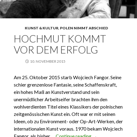
KUNST & KULTUR
,
POLEN NIMMT ABSCHIED
HOCHMUT KOMMT
VOR DEM ERFOLG
10. NOVEMBER 2015
Am 25. Oktober 2015 starb Wojciech Fangor. Seine
schier grenzenlose Fantasie, seine Schaffenskraft,
ein hohes Maß an Kunstverstand und sein
unermüdlicher Arbeitseifer brachten ihm den
wohlverdienten Titel eines Klassikers der polnischen
zeitgenössischen Kunst ein. Oft war er mit seinen
Ideen, ob zu Environment- oder Op-Art-Werken, der
internationalen Kunst voraus. 1970 bekam Wojciech
Fangor, als bisher …
Continue reading
Hochmut kommt vor
→