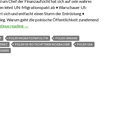
 um Chef der Finanzaufsicht hat sich auf sein wahres
len lehnt UN-Migrationspakt ab ♦ Warschauer US-
t sich und entfacht einen Sturm der Entrüstung ♦
eg. Warum geht die polnische Öffentlichkeit zunehmend
tinue reading
Das Wichtigste aus Polen 11. November – 8. Deze
→
T
POLEN MIGRATIONSPOLITIK
POLEN UKRAINE
SPAKT
POLEN US-BOTSCHFTERIN MOSBACHER
POLEN USA
SAKER