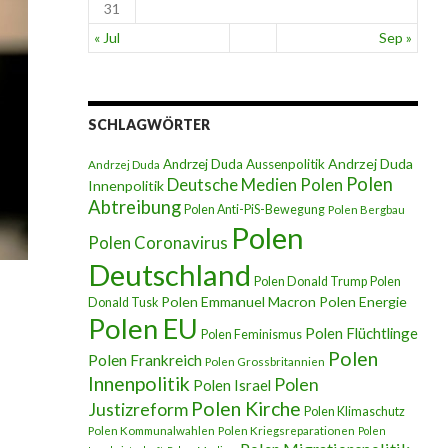
31
« Jul
Sep »
SCHLAGWÖRTER
Andrzej Duda
Andrzej Duda Aussenpolitik
Andrzej Duda
Polen
Deutsche Medien Polen
Innenpolitik
Abtreibung
Polen Anti-PiS-Bewegung
Polen Bergbau
Polen
Polen Coronavirus
Deutschland
Polen Donald Trump
Polen
Polen Emmanuel Macron
Polen Energie
Donald Tusk
Polen EU
Polen Flüchtlinge
Polen Feminismus
Polen
Polen Frankreich
Polen Grossbritannien
Innenpolitik
Polen
Polen Israel
Polen Kirche
Justizreform
Polen Klimaschutz
Polen Kommunalwahlen
Polen Kriegsreparationen
Polen