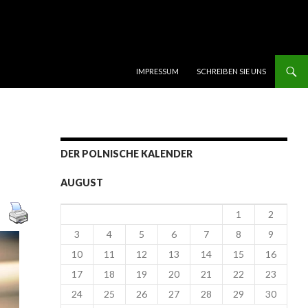
SKIP TO CONTENT
IMPRESSUM
SCHREIBEN SIE UNS
DER POLNISCHE KALENDER
AUGUST
1
2
3
4
5
6
7
8
9
10
11
12
13
14
15
16
17
18
19
20
21
22
23
24
25
26
27
28
29
30