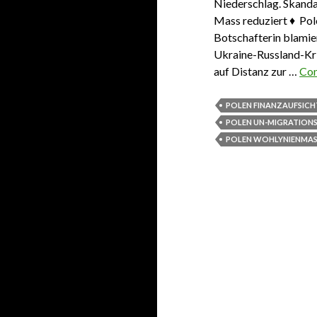
Niederschlag. Skandal
Mass reduziert ♦ Po
Botschafterin blamier
Ukraine-Russland-Kri
auf Distanz zur …
Con
POLEN FINANZAUFSICH
POLEN UN-MIGRATION
POLEN WOHLYNIENMAS