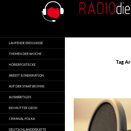
Search
RADIOdienst.pl
Aus Polen über Polen
LAUFENDE EREIGNISSE
THEMEN DER WOCHE
Tag Ar
HÖRERPOSTECKE
ARBEIT & FABRIKATION
AUF DER STAATSBÜHNE
AUSWÄRTIGES
BEI MUTTER GRÜN
CRIMINAL POLKA
DEUTSCHLANDDEBATTE