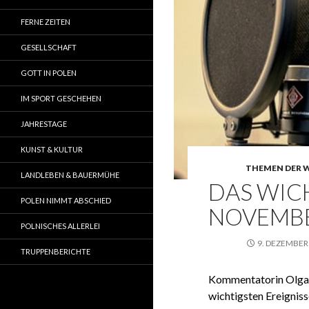
FERNE ZEITEN
GESELLSCHAFT
GOTT IN POLEN
IM SPORT GESCHEHEN
JAHRESTAGE
KUNST & KULTUR
THEMEN DER 
LANDLEBEN & BAUERMÜHE
DAS WICH
POLEN NIMMT ABSCHIED
NOVEMBE
POLNISCHES ALLERLEI
9. DEZEMBER
TRUPPENBERICHTE
Kommentatorin Olga 
wichtigsten Ereigniss