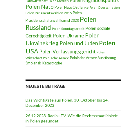
Polen Migrationspolitik
Landwirtschaft
Polen Medien
Polen Nato
Polen Nato Ostflanke
Polen Oberschlesien
Polen
Polen Parlamentswahlen 2015
Polen
Präsidentschaftswahlkampf 2020
Russland
Polen soziale
mber 2018
Polen Sonntagsarbeit
Polen
Polen Ukraine
Gerechtigkeit
Polen
Ukrainekrieg
Polen und Juden
USA
Polen Verfassungsgericht
Polen
Polnische Armee Ausrüstung
Wirtschaft
Polnische Armee
Smolensk-Katastrophe
NEUESTE BEITRÄGE
Das Wichtigste aus Polen. 30. Oktober bis 24.
Dezember 2023
26.12.2023. Radio+TV. Wie die Rechtsstaatlichkeit
in Polen gesundet